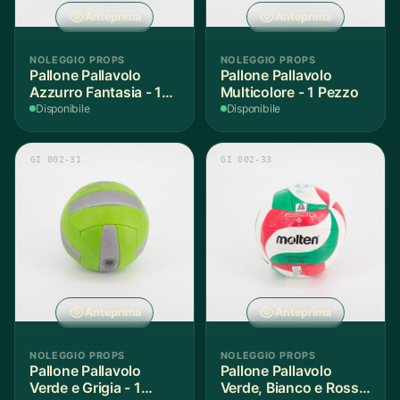
Anteprima
Anteprima
NOLEGGIO PROPS
NOLEGGIO PROPS
Pallone Pallavolo
Pallone Pallavolo
Azzurro Fantasia - 1
Multicolore - 1 Pezzo
Pezzo
Disponibile
Disponibile
GI 002-31
GI 002-33
Anteprima
Anteprima
NOLEGGIO PROPS
NOLEGGIO PROPS
Pallone Pallavolo
Pallone Pallavolo
Verde e Grigia - 1
Verde, Bianco e Rosso