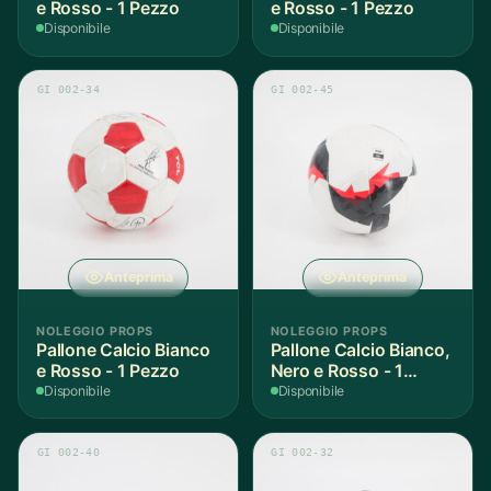
e Rosso - 1 Pezzo
e Rosso - 1 Pezzo
Disponibile
Disponibile
GI 002-34
GI 002-45
Anteprima
Anteprima
NOLEGGIO PROPS
NOLEGGIO PROPS
Pallone Calcio Bianco
Pallone Calcio Bianco,
e Rosso - 1 Pezzo
Nero e Rosso - 1
Pezzo
Disponibile
Disponibile
GI 002-40
GI 002-32