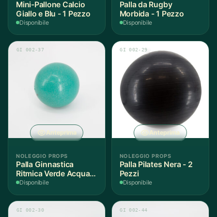
Mini-Pallone Calcio
Palla da Rugby
Giallo e Blu - 1 Pezzo
Morbida - 1 Pezzo
Disponibile
Disponibile
GI 002-37
GI 002-29
Anteprima
Anteprima
NOLEGGIO PROPS
NOLEGGIO PROPS
Palla Ginnastica
Palla Pilates Nera - 2
Ritmica Verde Acqua -
Pezzi
1 Pezzo
Disponibile
Disponibile
GI 002-30
GI 002-44