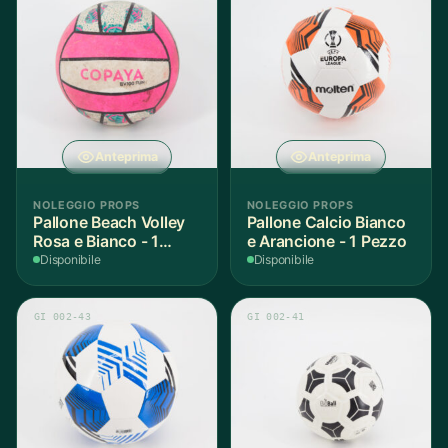
Anteprima
Anteprima
NOLEGGIO PROPS
NOLEGGIO PROPS
Pallone Beach Volley
Pallone Calcio Bianco
Rosa e Bianco - 1
e Arancione - 1 Pezzo
Pezzo
Disponibile
Disponibile
GI 002-43
GI 002-41