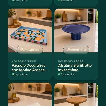
per Scenografie
Bordo Dorato
Anteprima
Anteprima
NOLEGGIO PROPS
NOLEGGIO PROPS
Vassoio Decorativo
Alzatina Blu Effetto
con Motivo Arance e
Invecchiato
Foglie
Disponibile
Disponibile