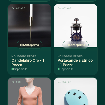
CA 003-25
CA 003-05
Anteprima
Anteprima
NOLEGGIO PROPS
NOLEGGIO PROPS
Candelabro Oro - 1
Portacandela Etnico
Pezzo
- 1 Pezzo
Disponibile
Disponibile
MD 038
GI 002-27