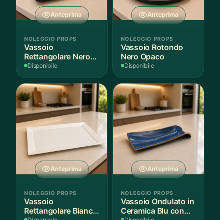
Anteprima
Anteprima
NOLEGGIO PROPS
NOLEGGIO PROPS
Vassoio
Vassoio Rotondo
Rettangolare Nero
Nero Opaco
Opaco
Disponibile
Disponibile
Anteprima
Anteprima
NOLEGGIO PROPS
NOLEGGIO PROPS
Vassoio
Vassoio Ondulato in
Rettangolare Bianco
Ceramica Blu con
Disponibile
Disponibile