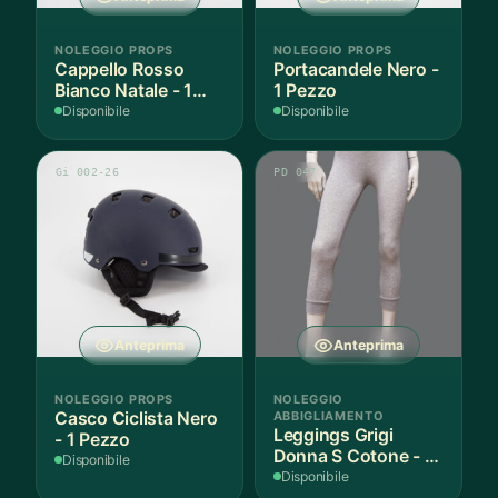
NOLEGGIO PROPS
NOLEGGIO PROPS
Cappello Rosso
Portacandele Nero -
Bianco Natale - 1
1 Pezzo
Pezzo
Disponibile
Disponibile
Gi 002-26
PD 047
Anteprima
Anteprima
NOLEGGIO PROPS
NOLEGGIO
Casco Ciclista Nero
ABBIGLIAMENTO
Leggings Grigi
- 1 Pezzo
Donna S Cotone - 1
Disponibile
Paio
Disponibile