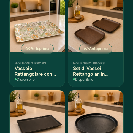
Anteprima
Anteprima
NOLEGGIO PROPS
NOLEGGIO PROPS
Vassoio
Set di Vassoi
Rettangolare con
Rettangolari in
Fantasia
Finitura Legno
Disponibile
Disponibile
Mediterranea
Scuro