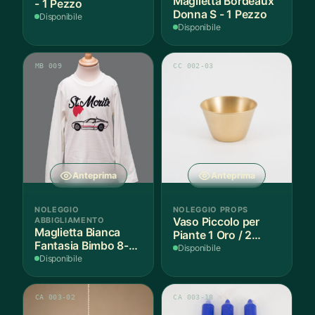
Maglietta Bordeaux
- 1 Pezzo
Donna S - 1 Pezzo
Disponibile
Disponibile
MB 009
CC 002-03
Anteprima
Anteprima
NOLEGGIO
NOLEGGIO PROPS
ABBIGLIAMENTO
Vaso Piccolo per
Maglietta Bianca
Piante 1 Oro / 2
Fantasia Bimbo 8-9
Argento - 3 Pezzi
Disponibile
Anni Cotone - 1
Disponibile
Pezzo
CA 003-02
CA 003-18