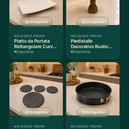
Anteprima
Anteprima
NOLEGGIO PROPS
NOLEGGIO PROPS
Piatto da Portata
Piedistallo
Rettangolare Curvo
Decorativo Rustico
Bianco
in Legno
Disponibile
Disponibile
Anteprima
Anteprima
NOLEGGIO PROPS
NOLEGGIO PROPS