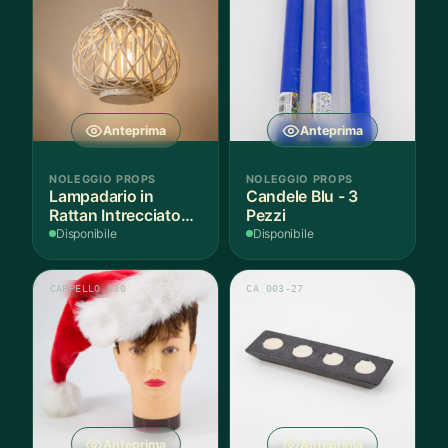
Anteprima
Anteprima
NOLEGGIO PROPS
NOLEGGIO PROPS
Lampadario in
Candele Blu - 3
Rattan Intrecciato
Pezzi
Bianco
Disponibile
Disponibile
CAPPELLO 030
CA 003-27
Anteprima
Anteprima