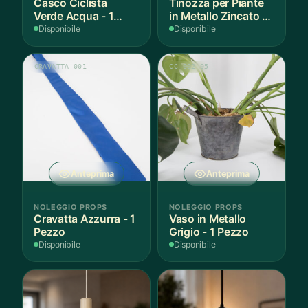
Casco Ciclista
Tinozza per Piante
Verde Acqua - 1
in Metallo Zincato -
Pezzo
3 Pezzi
Disponibile
Disponibile
CRAVATTA 001
CC 002-05
Anteprima
Anteprima
NOLEGGIO PROPS
NOLEGGIO PROPS
Cravatta Azzurra - 1
Vaso in Metallo
Pezzo
Grigio - 1 Pezzo
Disponibile
Disponibile