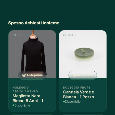
Spesso richiesti insieme
MB 017
CA 003-21
Anteprima
Anteprima
NOLEGGIO
NOLEGGIO PROPS
ABBIGLIAMENTO
Candela Verde e
Maglietta Nera
Bianca - 1 Pezzo
Bimbo 5 Anni - 1
Disponibile
Pezzo
Disponibile