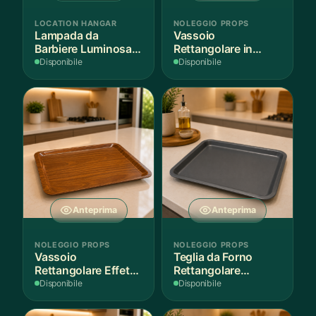
LOCATION HANGAR
NOLEGGIO PROPS
Lampada da
Vassoio
Barbiere Luminosa
Rettangolare in
Rotante
Legno Scuro
Disponibile
Disponibile
Anteprima
Anteprima
NOLEGGIO PROPS
NOLEGGIO PROPS
Vassoio
Teglia da Forno
Rettangolare Effetto
Rettangolare
Legno
Antiaderente
Disponibile
Disponibile