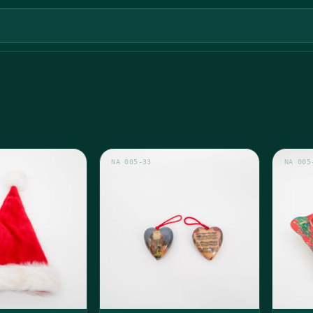
NA 005-33
NA 005