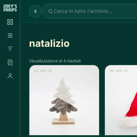
Reparti
✕
Noleggio Props
2.030
Noleggio Luci e Camere
72
natalizio
Noleggio Abbigliamento
697
Visualizzazione di 4 risultati
NA 005-29
NA 005-14
Tutte le categorie
Abbigliamento Sportivo
20
Abito Donna
37
Abito Uomo
4
Accappatoio
3