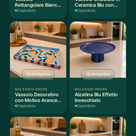
Rettangolare Bianco
Ceramica Blu con
per Scenografie
Bordo Dorato
Disponibile
Disponibile
Anteprima
Anteprima
NOLEGGIO PROPS
NOLEGGIO PROPS
Vassoio Decorativo
Alzatina Blu Effetto
con Motivo Arance e
Invecchiato
Foglie
Disponibile
Disponibile