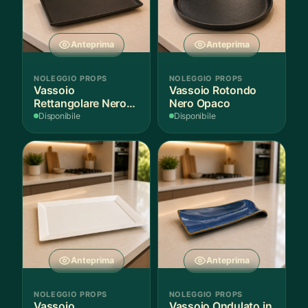
Anteprima
Anteprima
NOLEGGIO PROPS
NOLEGGIO PROPS
Vassoio
Vassoio Rotondo
Rettangolare Nero
Nero Opaco
Opaco
Disponibile
Disponibile
Anteprima
Anteprima
NOLEGGIO PROPS
NOLEGGIO PROPS
Vassoio
Vassoio Ondulato in