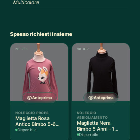
Multicolore
Spesso richiesti insieme
MB 023
MB 017
Anteprima
Anteprima
NOLEGGIO PROPS
NOLEGGIO
Maglietta Rosa
ABBIGLIAMENTO
Maglietta Nera
Antico Bimbo 5-6
Bimbo 5 Anni - 1
Anni Cotone - 1
Disponibile
Pezzo
Disponibile
Pezzo