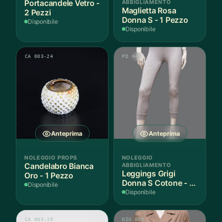
Portacandele Vetro -
ABBIGLIAMENTO
Maglietta Rosa
2 Pezzi
Donna S - 1 Pezzo
Disponibile
Disponibile
CA 003-24
PD 047
Anteprima
Anteprima
NOLEGGIO PROPS
NOLEGGIO
Candelabro Bianca
ABBIGLIAMENTO
Leggings Grigi
Oro - 1 Pezzo
Donna S Cotone - 1
Disponibile
Paio
Disponibile
CA 003-19
GIU 008