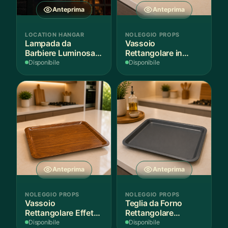
Anteprima
Anteprima
LOCATION HANGAR
NOLEGGIO PROPS
Lampada da
Vassoio
Barbiere Luminosa
Rettangolare in
Rotante
Legno Scuro
Disponibile
Disponibile
Anteprima
Anteprima
NOLEGGIO PROPS
NOLEGGIO PROPS
Vassoio
Teglia da Forno
Rettangolare Effetto
Rettangolare
Legno
Antiaderente
Disponibile
Disponibile