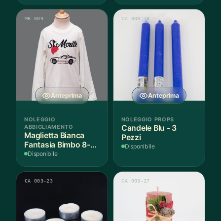
MB 009
CA 003-18
Anteprima
Anteprima
NOLEGGIO
NOLEGGIO PROPS
ABBIGLIAMENTO
Candele Blu - 3
Maglietta Bianca
Pezzi
Fantasia Bimbo 8-9
Disponibile
Anni Cotone - 1
Disponibile
Pezzo
CA 003-23
CA 003-17