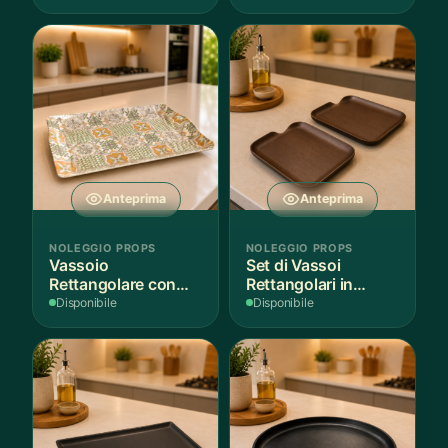
Anteprima
Anteprima
NOLEGGIO PROPS
NOLEGGIO PROPS
Vassoio
Set di Vassoi
Rettangolare con
Rettangolari in
Fantasia
Finitura Legno
Disponibile
Disponibile
Mediterranea
Scuro