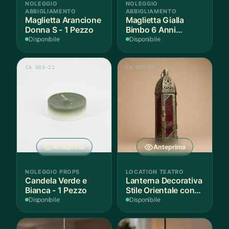
NOLEGGIO
NOLEGGIO
ABBIGLIAMENTO
ABBIGLIAMENTO
Maglietta Arancione
Maglietta Gialla
Donna S - 1 Pezzo
Bimbo 6 Anni
Cotone - 1 Pezzo
Disponibile
Disponibile
CA 003-21
CA 003-01
Anteprima
Anteprima
NOLEGGIO PROPS
LOCATION TEATRO
Candela Verde e
Lanterna Decorativa
Bianca - 1 Pezzo
Stile Orientale con
Vetri Rossi
Disponibile
Disponibile