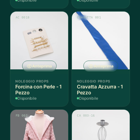
Argento - 3 Pezzi
Disponibile
Disponibile
AC 0018
CRAVATTA 001
Anteprima
Anteprima
NOLEGGIO PROPS
NOLEGGIO PROPS
Forcina con Perle - 1
Cravatta Azzurra - 1
Pezzo
Pezzo
Disponibile
Disponibile
FB 002
CA 003-16