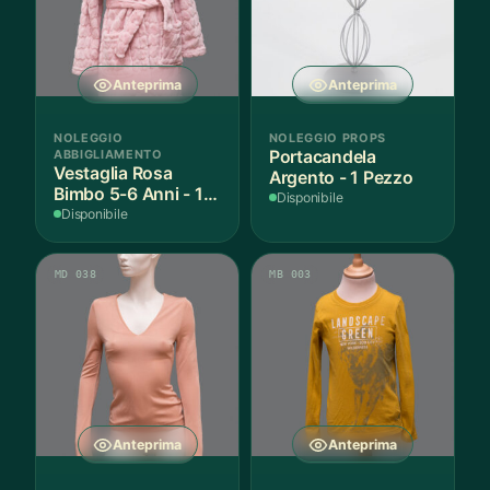
Anteprima
Anteprima
NOLEGGIO
NOLEGGIO PROPS
ABBIGLIAMENTO
Portacandela
Vestaglia Rosa
Argento - 1 Pezzo
Bimbo 5-6 Anni - 1
Disponibile
Pezzo
Disponibile
MD 038
MB 003
Anteprima
Anteprima