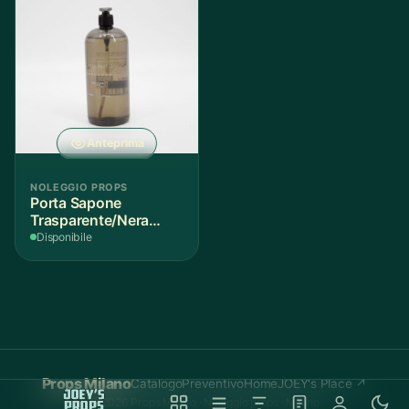
Anteprima
NOLEGGIO PROPS
Porta Sapone
Trasparente/Nera
H24cm - 1 Pezzo
Disponibile
Props Milano
Catalogo
Preventivo
Home
JOEY's Place ↗
© 2026 Props Milano · Noleggio props · Milano