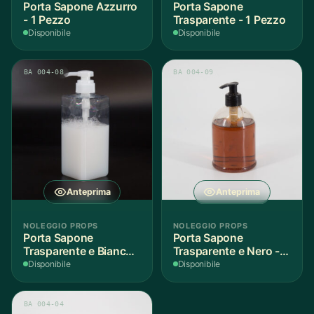
Porta Sapone Azzurro
Porta Sapone
- 1 Pezzo
Trasparente - 1 Pezzo
Disponibile
Disponibile
BA 004-08
BA 004-09
Anteprima
Anteprima
NOLEGGIO PROPS
NOLEGGIO PROPS
Porta Sapone
Porta Sapone
Trasparente e Bianco -
Trasparente e Nero - 1
1 Pezzo
Pezzo
Disponibile
Disponibile
BA 004-04