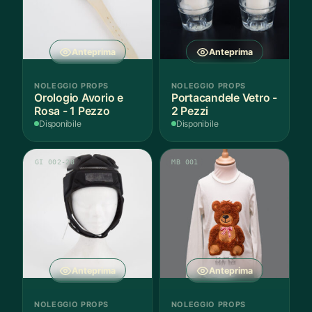
Anteprima
Anteprima
NOLEGGIO PROPS
NOLEGGIO PROPS
Orologio Avorio e
Portacandele Vetro -
Rosa - 1 Pezzo
2 Pezzi
Disponibile
Disponibile
GI 002-28
MB 001
Anteprima
Anteprima
NOLEGGIO PROPS
NOLEGGIO PROPS