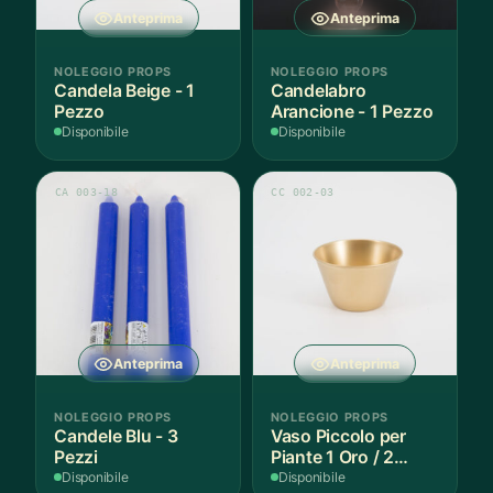
Anteprima
Anteprima
NOLEGGIO PROPS
NOLEGGIO PROPS
Candela Beige - 1
Candelabro
Pezzo
Arancione - 1 Pezzo
Disponibile
Disponibile
CA 003-18
CC 002-03
Anteprima
Anteprima
NOLEGGIO PROPS
NOLEGGIO PROPS
Candele Blu - 3
Vaso Piccolo per
Pezzi
Piante 1 Oro / 2
Argento - 3 Pezzi
Disponibile
Disponibile