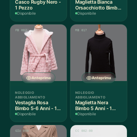
Casco Rugby Nero -
Maglietta Bianca
1 Pezzo
Orsacchiotto Bimbo
6-7 Anni Cotone - 1
Disponibile
Disponibile
Pezzo
FB 002
MB 017
Anteprima
Anteprima
NOLEGGIO
NOLEGGIO
ABBIGLIAMENTO
ABBIGLIAMENTO
Vestaglia Rosa
Maglietta Nera
Bimbo 5-6 Anni - 1
Bimbo 5 Anni - 1
Pezzo
Pezzo
Disponibile
Disponibile
GIU 008
CC 002-00