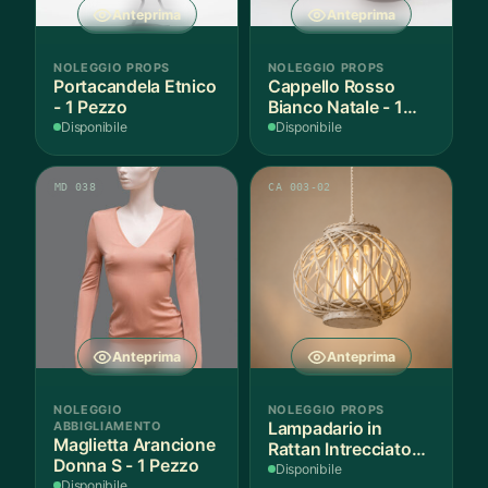
Anteprima
Anteprima
NOLEGGIO PROPS
NOLEGGIO PROPS
Portacandela Etnico
Cappello Rosso
- 1 Pezzo
Bianco Natale - 1
Pezzo
Disponibile
Disponibile
MD 038
CA 003-02
Anteprima
Anteprima
NOLEGGIO
NOLEGGIO PROPS
ABBIGLIAMENTO
Lampadario in
Maglietta Arancione
Rattan Intrecciato
Donna S - 1 Pezzo
Bianco
Disponibile
Disponibile