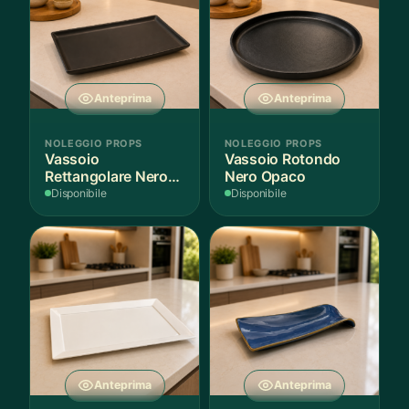
Anteprima
Anteprima
NOLEGGIO PROPS
NOLEGGIO PROPS
Vassoio
Vassoio Rotondo
Rettangolare Nero
Nero Opaco
Opaco
Disponibile
Disponibile
Anteprima
Anteprima