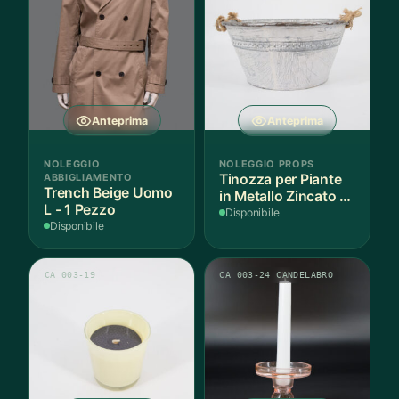
Anteprima
Anteprima
NOLEGGIO
NOLEGGIO PROPS
ABBIGLIAMENTO
Tinozza per Piante
Trench Beige Uomo
in Metallo Zincato -
L - 1 Pezzo
1 Pezzo
Disponibile
Disponibile
CA 003-19
CA 003-24 CANDELABRO