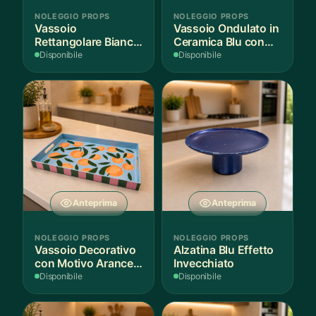
NOLEGGIO PROPS
NOLEGGIO PROPS
Vassoio
Vassoio Ondulato in
Rettangolare Bianco
Ceramica Blu con
per Scenografie
Bordo Dorato
Disponibile
Disponibile
Anteprima
Anteprima
NOLEGGIO PROPS
NOLEGGIO PROPS
Vassoio Decorativo
Alzatina Blu Effetto
con Motivo Arance e
Invecchiato
Foglie
Disponibile
Disponibile