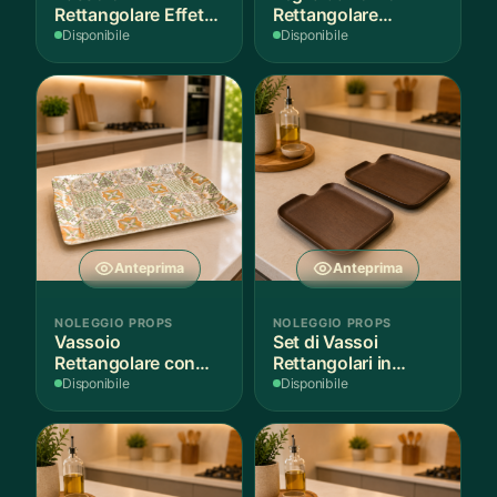
Rettangolare Effetto
Rettangolare
Legno
Antiaderente
Disponibile
Disponibile
Anteprima
Anteprima
NOLEGGIO PROPS
NOLEGGIO PROPS
Vassoio
Set di Vassoi
Rettangolare con
Rettangolari in
Fantasia
Finitura Legno
Disponibile
Disponibile
Mediterranea
Scuro