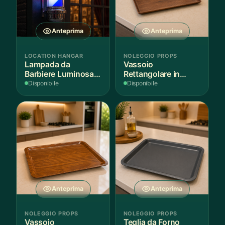
Anteprima
Anteprima
LOCATION HANGAR
NOLEGGIO PROPS
Lampada da
Vassoio
Barbiere Luminosa
Rettangolare in
Rotante
Legno Scuro
Disponibile
Disponibile
Anteprima
Anteprima
NOLEGGIO PROPS
NOLEGGIO PROPS
Vassoio
Teglia da Forno