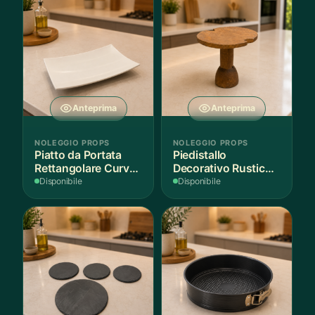
Anteprima
Anteprima
NOLEGGIO PROPS
NOLEGGIO PROPS
Piatto da Portata
Piedistallo
Rettangolare Curvo
Decorativo Rustico
Bianco
in Legno
Disponibile
Disponibile