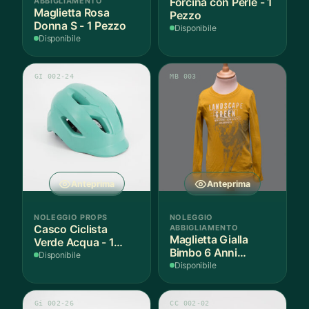
ABBIGLIAMENTO
Forcina con Perle - 1
Maglietta Rosa
Pezzo
Donna S - 1 Pezzo
Disponibile
Disponibile
GI 002-24
MB 003
Anteprima
Anteprima
NOLEGGIO PROPS
NOLEGGIO
Casco Ciclista
ABBIGLIAMENTO
Maglietta Gialla
Verde Acqua - 1
Bimbo 6 Anni
Pezzo
Disponibile
Cotone - 1 Pezzo
Disponibile
Gi 002-26
CC 002-02