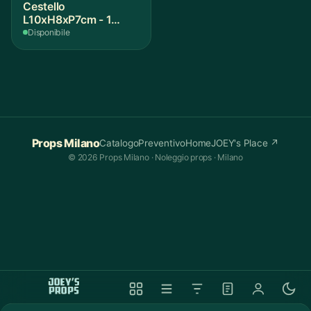
Cestello
L10xH8xP7cm - 1
Pezzo
Disponibile
Props Milano
Catalogo
Preventivo
Home
JOEY's Place ↗
© 2026 Props Milano · Noleggio props · Milano