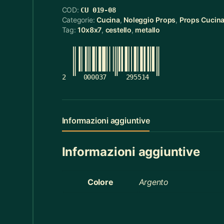
COD:
CU 019-08
Cerchietti
5
Categorie:
Cucina
,
Noleggio Props
,
Props Cucin
Tag:
10x8x7
,
cestello
,
metallo
Cerchietti Halloween
3
Ceste
55
Cinture
12
2
000037
295514
Ciotola Grande
6
Ciotola Piccola
21
Informazioni aggiuntive
Collana
3
Informazioni aggiuntive
Contenitori Bagno
8
Coperte
12
Colore
Argento
Copridivano
2
Cravatte
4