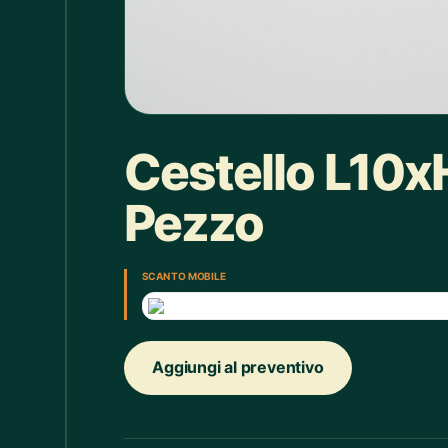
Box doccia
1
Bracciale
4
Bretelle
4
Calice
7
Cestello L10x
Camicie Bimbi
3
Pezzo
Camicie Donna
29
Camicie Uomo
35
SCAN TO MOBILE
Candelabro
7
Candele
33
Aggiungi al preventivo
Cappello
43
Caraffe
2