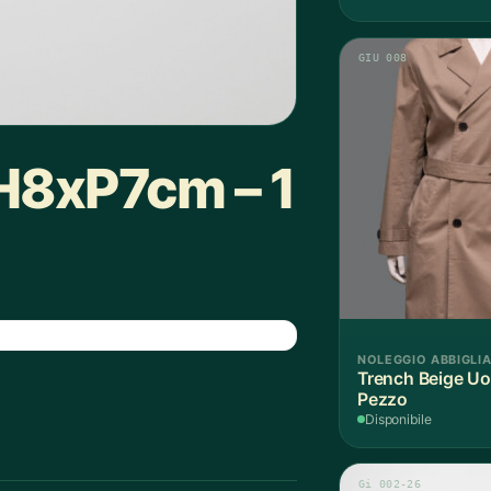
GIU 008
H8xP7cm – 1
NOLEGGIO ABBIGLI
Trench Beige Uo
Pezzo
Disponibile
Gi 002-26