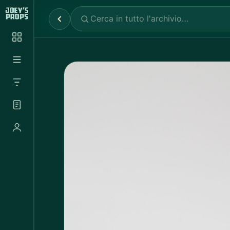
Reparti
✕
Noleggio Props
2.030
Noleggio Luci e Camere
72
Noleggio Abbigliamento
697
Tutte le categorie
Abbigliamento Sportivo
20
Abito Donna
37
Abito Uomo
4
Accappatoio
3