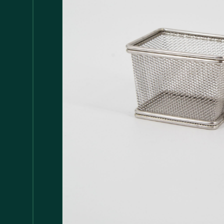
Accessori
147
Adattatore MDP
1
Arredamento
1.117
Asciugamani
37
Bacinelle
3
Bagno
148
Barattoli
29
Batterie
5
Bicchieri
35
Bollitori
2
Bottiglie di Vetro
5