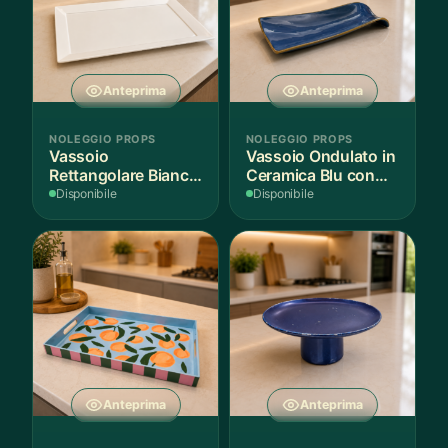
Anteprima
Anteprima
NOLEGGIO PROPS
NOLEGGIO PROPS
Vassoio
Vassoio Ondulato in
Rettangolare Bianco
Ceramica Blu con
per Scenografie
Bordo Dorato
Disponibile
Disponibile
Anteprima
Anteprima