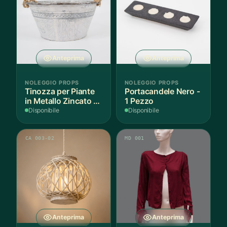
Anteprima
Anteprima
NOLEGGIO PROPS
NOLEGGIO PROPS
Tinozza per Piante
Portacandele Nero -
in Metallo Zincato -
1 Pezzo
1 Pezzo
Disponibile
Disponibile
CA 003-02
MD 001
Anteprima
Anteprima