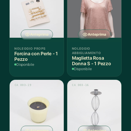
Anteprima
Anteprima
NOLEGGIO PROPS
NOLEGGIO
Forcina con Perle - 1
ABBIGLIAMENTO
Maglietta Rosa
Pezzo
Donna S - 1 Pezzo
Disponibile
Disponibile
CA 003-19
CA 003-16
Anteprima
Anteprima