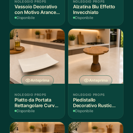
NOLEGGIO PROPS
NOLEGGIO PROPS
Vassoio Decorativo
Alzatina Blu Effetto
con Motivo Arance e
Invecchiato
Foglie
Disponibile
Disponibile
Anteprima
Anteprima
NOLEGGIO PROPS
NOLEGGIO PROPS
Piatto da Portata
Piedistallo
Rettangolare Curvo
Decorativo Rustico
Bianco
in Legno
Disponibile
Disponibile