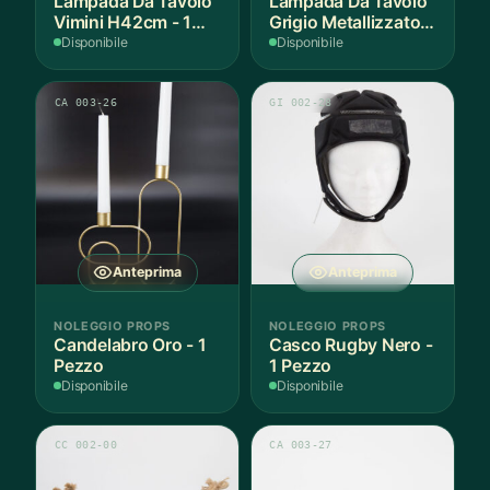
Lampada Da Tavolo
Lampada Da Tavolo
Vimini H42cm - 1
Grigio Metallizzato
Pezzo
H55cm - 1 Pezzo
Disponibile
Disponibile
CA 003-26
GI 002-28
Anteprima
Anteprima
NOLEGGIO PROPS
NOLEGGIO PROPS
Candelabro Oro - 1
Casco Rugby Nero -
Pezzo
1 Pezzo
Disponibile
Disponibile
CC 002-00
CA 003-27