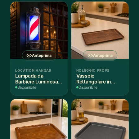
Anteprima
Anteprima
LOCATION HANGAR
NOLEGGIO PROPS
Lampada da
Vassoio
Barbiere Luminosa
Rettangolare in
Rotante
Legno Scuro
Disponibile
Disponibile