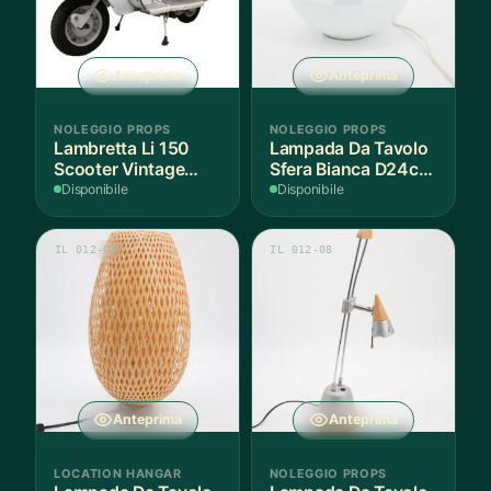
Anteprima
Anteprima
NOLEGGIO PROPS
NOLEGGIO PROPS
Lambretta Li 150
Lampada Da Tavolo
Scooter Vintage
Sfera Bianca D24cm
Bianco e Grigio
- 2 Pezzi
Disponibile
Disponibile
IL 012-05
IL 012-08
Anteprima
Anteprima
LOCATION HANGAR
NOLEGGIO PROPS