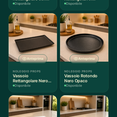
Fantasia
Finitura Legno
Disponibile
Disponibile
Mediterranea
Scuro
Anteprima
Anteprima
NOLEGGIO PROPS
NOLEGGIO PROPS
Vassoio
Vassoio Rotondo
Rettangolare Nero
Nero Opaco
Opaco
Disponibile
Disponibile