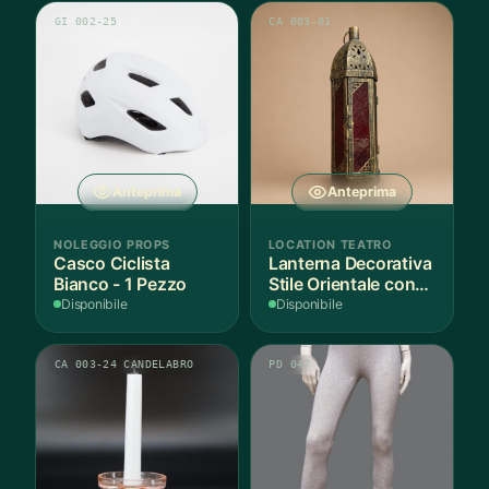
GI 002-25
CA 003-01
Anteprima
Anteprima
NOLEGGIO PROPS
LOCATION TEATRO
Casco Ciclista
Lanterna Decorativa
Bianco - 1 Pezzo
Stile Orientale con
Vetri Rossi
Disponibile
Disponibile
CA 003-24 CANDELABRO
PD 047