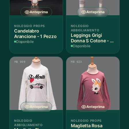
Anteprima
Anteprima
NOLEGGIO PROPS
NOLEGGIO
Candelabro
ABBIGLIAMENTO
Leggings Grigi
Arancione - 1 Pezzo
Donna S Cotone - 1
Disponibile
Paio
Disponibile
MB 009
MB 023
Anteprima
Anteprima
NOLEGGIO
NOLEGGIO PROPS
ABBIGLIAMENTO
Maglietta Rosa