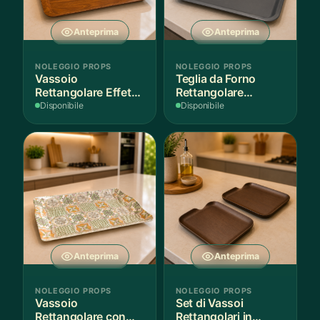
Anteprima
Anteprima
NOLEGGIO PROPS
NOLEGGIO PROPS
Vassoio
Teglia da Forno
Rettangolare Effetto
Rettangolare
Legno
Antiaderente
Disponibile
Disponibile
Anteprima
Anteprima
NOLEGGIO PROPS
NOLEGGIO PROPS
Vassoio
Set di Vassoi
Rettangolare con
Rettangolari in