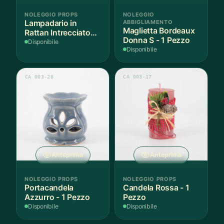
NOLEGGIO PROPS
NOLEGGIO
Lampadario in
ABBIGLIAMENTO
Maglietta Bordeaux
Rattan Intrecciato
Donna S - 1 Pezzo
Bianco
Disponibile
Disponibile
CA 003-28
CA 003-17
Anteprima
Anteprima
NOLEGGIO PROPS
NOLEGGIO PROPS
Portacandela
Candela Rossa - 1
Azzurro - 1 Pezzo
Pezzo
Disponibile
Disponibile