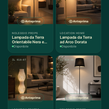
Anteprima
Anteprima
NOLEGGIO PROPS
LOCATION HOME
Lampada da Terra
Lampada da Terra
Orientabile Nera e
ad Arco Dorata
Ottone
Disponibile
Disponibile
IL 010-07
IL 010-08
Anteprima
Anteprima