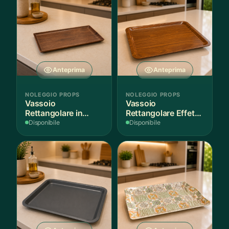
Anteprima
Anteprima
NOLEGGIO PROPS
NOLEGGIO PROPS
Vassoio
Vassoio
Rettangolare in
Rettangolare Effetto
Legno Scuro
Legno
Disponibile
Disponibile