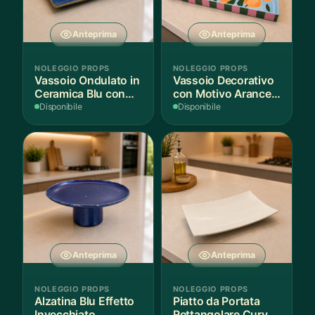
Anteprima
Anteprima
NOLEGGIO PROPS
NOLEGGIO PROPS
Vassoio Ondulato in
Vassoio Decorativo
Ceramica Blu con
con Motivo Arance e
Bordo Dorato
Foglie
Disponibile
Disponibile
Anteprima
Anteprima
NOLEGGIO PROPS
NOLEGGIO PROPS
Alzatina Blu Effetto
Piatto da Portata
Invecchiato
Rettangolare Curvo