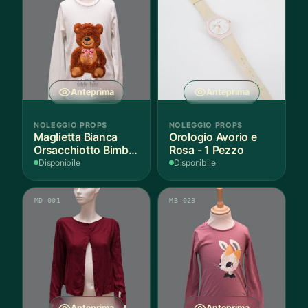
Anteprima
Anteprima
NOLEGGIO PROPS
NOLEGGIO PROPS
Maglietta Bianca
Orologio Avorio e
Orsacchiotto Bimbo
Rosa - 1 Pezzo
6-7 Anni Cotone - 1
Disponibile
Disponibile
Pezzo
MD 001
MB 023
Anteprima
Anteprima