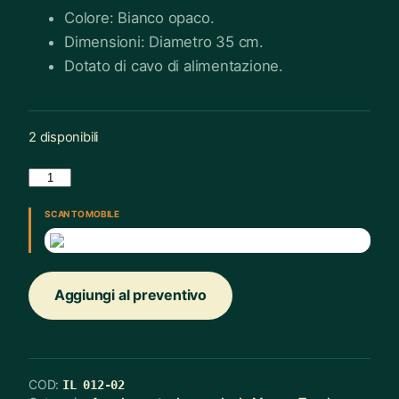
Colore: Bianco opaco.
Dimensioni: Diametro 35 cm.
Dotato di cavo di alimentazione.
2 disponibili
Lampada
Da
Tavolo
SCAN TO MOBILE
Sfera
Bianca
D24cm
Aggiungi al preventivo
-
2
Pezzi
quantità
COD:
IL 012-02