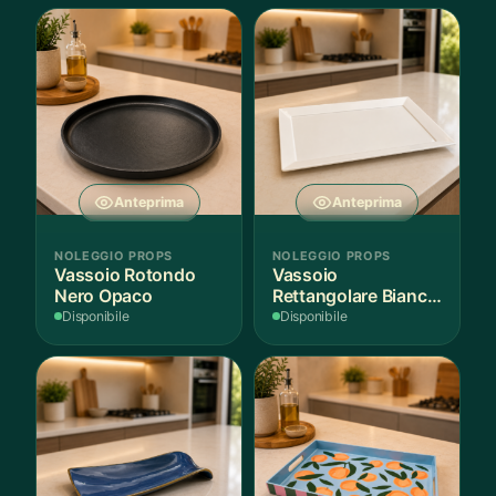
Anteprima
Anteprima
NOLEGGIO PROPS
NOLEGGIO PROPS
Vassoio Rotondo
Vassoio
Nero Opaco
Rettangolare Bianco
per Scenografie
Disponibile
Disponibile