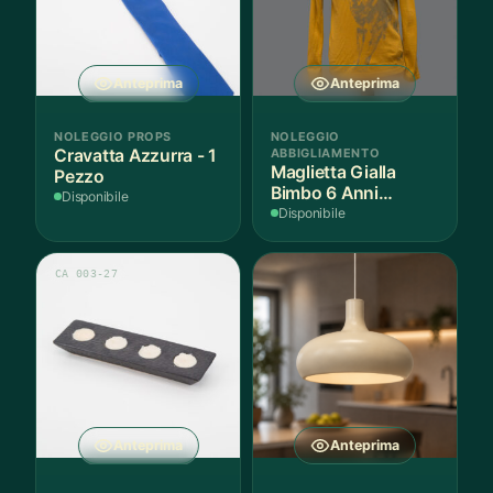
Anteprima
Anteprima
NOLEGGIO PROPS
NOLEGGIO
Cravatta Azzurra - 1
ABBIGLIAMENTO
Maglietta Gialla
Pezzo
Bimbo 6 Anni
Disponibile
Cotone - 1 Pezzo
Disponibile
CA 003-27
Anteprima
Anteprima