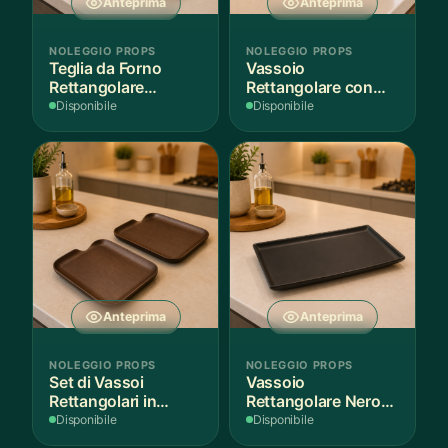
Anteprima
Anteprima
NOLEGGIO PROPS
NOLEGGIO PROPS
Teglia da Forno
Vassoio
Rettangolare
Rettangolare con
Antiaderente
Fantasia
Disponibile
Disponibile
Mediterranea
Anteprima
Anteprima
NOLEGGIO PROPS
NOLEGGIO PROPS
Set di Vassoi
Vassoio
Rettangolari in
Rettangolare Nero
Finitura Legno
Opaco
Disponibile
Disponibile
Scuro