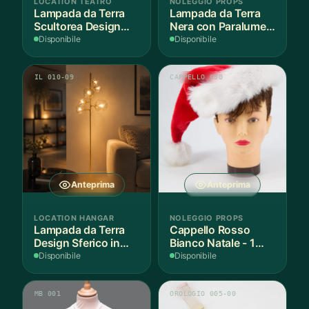
LOCATION TEATRO
NOLEGGIO PROPS
Lampada da Terra
Lampada da Terra
Scultorea Design
Nera con Paralume
Moderno
Plissettato
Disponibile
Disponibile
IL 010-09
CAPPELLO 030
Anteprima
Anteprima
LOCATION HANGAR
NOLEGGIO PROPS
Lampada da Terra
Cappello Rosso
Design Sferico in
Bianco Natale - 1
Ottone
Pezzo
Disponibile
Disponibile
L26xH162cm
MB 001
OROLOGIO 005-00