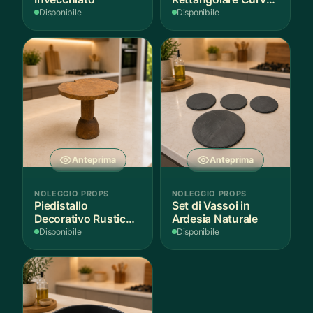
Bianco
Disponibile
Disponibile
Anteprima
Anteprima
NOLEGGIO PROPS
NOLEGGIO PROPS
Piedistallo
Set di Vassoi in
Decorativo Rustico
Ardesia Naturale
in Legno
Disponibile
Disponibile