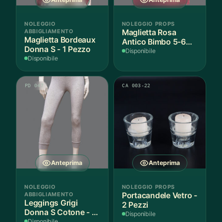
NOLEGGIO
NOLEGGIO PROPS
ABBIGLIAMENTO
Maglietta Rosa
Maglietta Bordeaux
Antico Bimbo 5-6
Donna S - 1 Pezzo
Anni Cotone - 1
Disponibile
Disponibile
Pezzo
PD 047
CA 003-22
Anteprima
Anteprima
NOLEGGIO
NOLEGGIO PROPS
ABBIGLIAMENTO
Portacandele Vetro -
Leggings Grigi
2 Pezzi
Donna S Cotone - 1
Disponibile
Paio
Disponibile