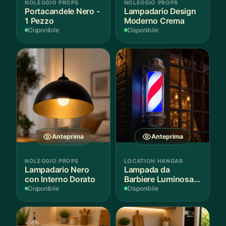
NOLEGGIO PROPS
NOLEGGIO PROPS
Portacandele Nero -
Lampadario Design
1 Pezzo
Moderno Crema
Disponibile
Disponibile
Anteprima
Anteprima
NOLEGGIO PROPS
LOCATION HANGAR
Lampadario Nero
Lampada da
con Interno Dorato
Barbiere Luminosa
Rotante
Disponibile
Disponibile