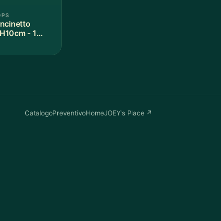
OPS
ncinetto
H10cm - 1
Catalogo
Preventivo
Home
JOEY's Place ↗