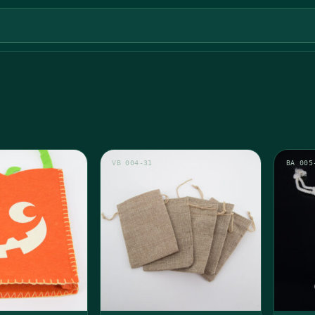
VB 004-31
BA 005