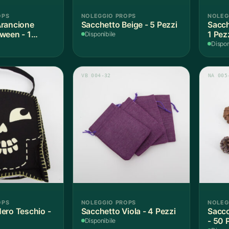
OPS
NOLEGGIO PROPS
NOLEG
Arancione
Sacchetto Beige - 5 Pezzi
Sacch
ween - 1
1 Pez
Disponibile
Dispon
VB 004-32
NA 005
OPS
NOLEGGIO PROPS
NOLEG
ero Teschio -
Sacchetto Viola - 4 Pezzi
Sacco
- 50 
Disponibile