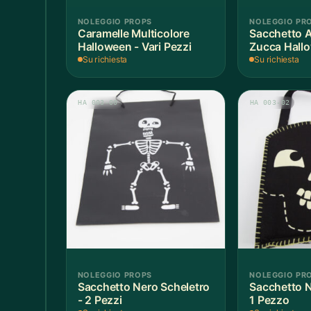
Accessori
147
NOLEGGIO PROPS
NOLEGGIO PR
Adattatore MDP
1
Caramelle Multicolore
Sacchetto 
Halloween - Vari Pezzi
Zucca Hallo
Arredamento
1.117
Pezzo
Su richiesta
Su richiesta
Asciugamani
37
HA 003-00
HA 003-02
Bacinelle
3
Bagno
148
Barattoli
29
Batterie
5
Filtri
Azzera
LOCATION
Bicchieri
35
Hangar
Home
Bollitori
2
196
59
NOLEGGIO PROPS
NOLEGGIO PR
Sacchetto Nero Scheletro
Sacchetto N
Bottiglie di Vetro
5
Loft
Teatro
- 2 Pezzi
1 Pezzo
62
104