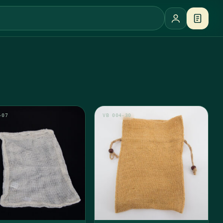
-07
VB 004-30