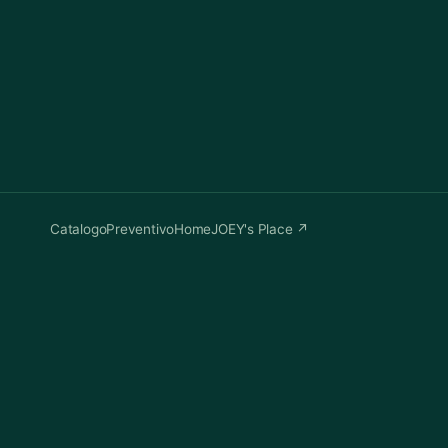
Catalogo
Preventivo
Home
JOEY's Place ↗