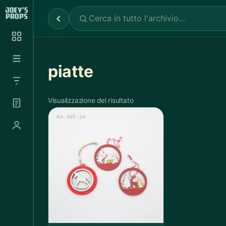
Reparti
✕
Noleggio Props
2.030
Noleggio Luci e Camere
72
piatte
Noleggio Abbigliamento
697
Visualizzazione del risultato
NA 005-24
Tutte le categorie
Abbigliamento Sportivo
20
Abito Donna
37
Abito Uomo
4
Accappatoio
3