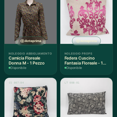
Anteprima
Anteprima
NOLEGGIO ABBIGLIAMENTO
NOLEGGIO PROPS
Camicia Floreale
Federa Cuscino
Donna M - 1 Pezzo
Fantasia Floreale - 1
Pezzo
Disponibile
Disponibile
CS 007-04
LT 008-01