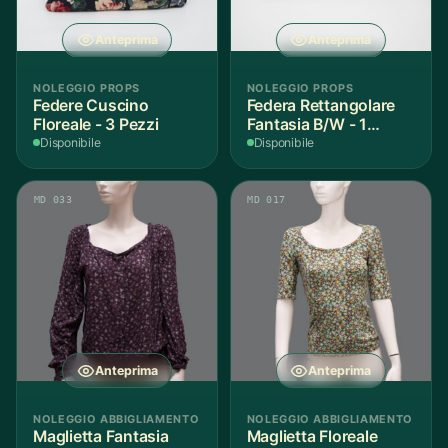
Anteprima
Anteprima
NOLEGGIO PROPS
NOLEGGIO PROPS
Federe Cuscino
Federa Rettangolare
Floreale - 3 Pezzi
Fantasia B/W - 1
Pezzo
Disponibile
Disponibile
MD 033
MD 017
Anteprima
Anteprima
NOLEGGIO ABBIGLIAMENTO
NOLEGGIO ABBIGLIAMENTO
Maglietta Fantasia
Maglietta Floreale