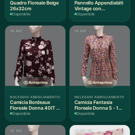
Quadro Floreale Beige
Pannello Appendiabiti
26x32cm
Vintage con
Decorazione Toile de
Disponibile
Disponibile
Jouy
CD 003
CD 035
Anteprima
Anteprima
NOLEGGIO ABBIGLIAMENTO
NOLEGGIO ABBIGLIAMENTO
Camicia Bordeaux
Camicia Fantasia
Floreale Donna 40IT -
Floreale Donna S - 1
1 Pezzo
Pezzo
Disponibile
Disponibile
CD 036
CS 007-30