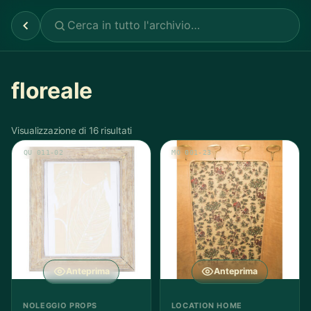
floreale
Visualizzazione di 16 risultati
QU 011-02
MO 001-23
Anteprima
Anteprima
NOLEGGIO PROPS
LOCATION HOME