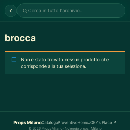
brocca
Non è stato trovato nessun prodotto che
corrisponde alla tua selezione.
Props Milano
Catalogo
Preventivo
Home
JOEY's Place ↗
© 2026 Props Milano · Noleggio props · Milano