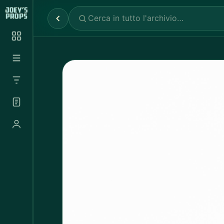
Reparti
✕
Noleggio Props
2.030
Noleggio Luci e Camere
72
Noleggio Abbigliamento
697
Tutte le categorie
Abbigliamento Sportivo
20
Abito Donna
37
Abito Uomo
4
Accappatoio
3