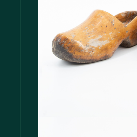
Accessori
147
Adattatore MDP
1
Arredamento
1.117
Asciugamani
37
Bacinelle
3
Bagno
148
Barattoli
29
Batterie
5
Bicchieri
35
Bollitori
2
Bottiglie di Vetro
5