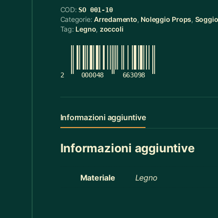
COD:
SO 001-10
Cerchietti
5
Categorie:
Arredamento
,
Noleggio Props
,
Soggi
Tag:
Legno
,
zoccoli
Cerchietti Halloween
3
Ceste
55
Cinture
12
2
000048
663098
Ciotola Grande
6
Ciotola Piccola
21
Informazioni aggiuntive
Collana
3
Informazioni aggiuntive
Contenitori Bagno
8
Coperte
12
Materiale
Legno
Copridivano
2
Cravatte
4