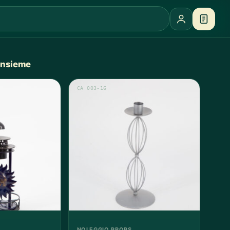
 insieme
CA 003-16
NOLEGGIO PROPS