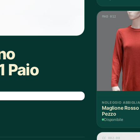
MAD 012
gno
 Paio
NOLEGGIO ABBIGLI
Maglione Rosso 
Pezzo
Disponibile
CC 002-00