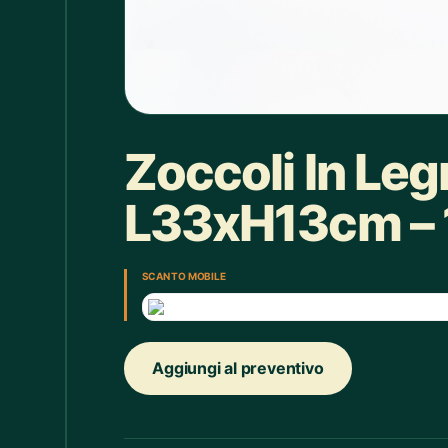
Box doccia
1
Bracciale
4
Bretelle
4
Calice
7
Zoccoli In Le
Camicie Bimbi
3
L33xH13cm – 1
Camicie Donna
29
Camicie Uomo
35
SCAN TO MOBILE
Candelabro
7
Candele
33
Aggiungi al preventivo
Cappello
43
Caraffe
2