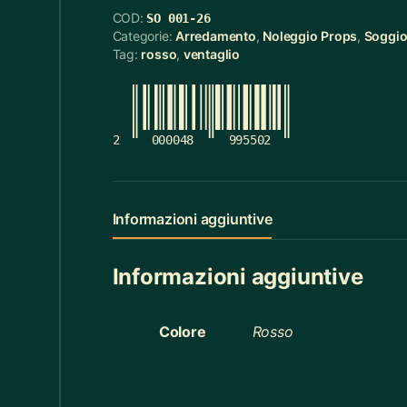
COD:
SO 001-26
Cerchietti
5
Categorie:
Arredamento
,
Noleggio Props
,
Soggi
Tag:
rosso
,
ventaglio
Cerchietti Halloween
3
Ceste
55
Cinture
12
2
000048
995502
Ciotola Grande
6
Ciotola Piccola
21
Informazioni aggiuntive
Collana
3
Informazioni aggiuntive
Contenitori Bagno
8
Coperte
12
Colore
Rosso
Copridivano
2
Cravatte
4