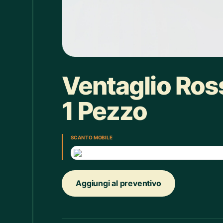
Box doccia
1
Bracciale
4
Bretelle
4
Calice
7
Ventaglio Ro
Camicie Bimbi
3
1 Pezzo
Camicie Donna
29
Camicie Uomo
35
SCAN TO MOBILE
Candelabro
7
Candele
33
Aggiungi al preventivo
Cappello
43
Caraffe
2