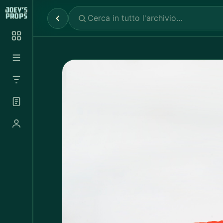
Reparti
✕
Noleggio Props
2.030
Noleggio Luci e Camere
72
Noleggio Abbigliamento
697
Tutte le categorie
Abbigliamento Sportivo
20
Abito Donna
37
Abito Uomo
4
Accappatoio
3