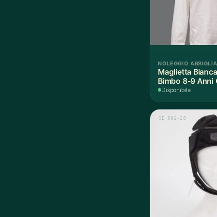
NOLEGGIO ABBIGLI
Maglietta Bianca
Bimbo 8-9 Anni 
Pezzo
Disponibile
GI 002-28