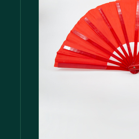
Accessori
147
Adattatore MDP
1
Arredamento
1.117
Asciugamani
37
Bacinelle
3
Bagno
148
Barattoli
29
Batterie
5
Bicchieri
35
Bollitori
2
Bottiglie di Vetro
5