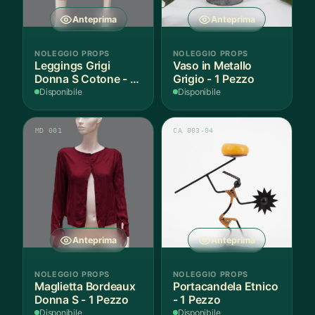
Anteprima
Anteprima
NOLEGGIO PROPS
NOLEGGIO PROPS
Leggings Grigi
Vaso in Metallo
Donna S Cotone - 1
Grigio - 1 Pezzo
Paio
Disponibile
Disponibile
MD 001
CA 003-04
Anteprima
Anteprima
NOLEGGIO PROPS
NOLEGGIO PROPS
Maglietta Bordeaux
Portacandela Etnico
Donna S - 1 Pezzo
- 1 Pezzo
Disponibile
Disponibile