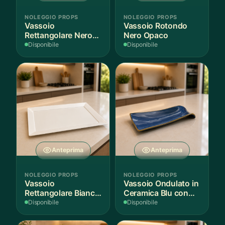
NOLEGGIO PROPS
NOLEGGIO PROPS
Vassoio
Vassoio Rotondo
Rettangolare Nero
Nero Opaco
Opaco
Disponibile
Disponibile
Anteprima
Anteprima
NOLEGGIO PROPS
NOLEGGIO PROPS
Vassoio
Vassoio Ondulato in
Rettangolare Bianco
Ceramica Blu con
per Scenografie
Bordo Dorato
Disponibile
Disponibile