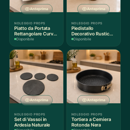
Anteprima
Anteprima
NOLEGGIO PROPS
NOLEGGIO PROPS
Piatto da Portata
Piedistallo
Rettangolare Curvo
Decorativo Rustico
Bianco
in Legno
Disponibile
Disponibile
Anteprima
Anteprima
NOLEGGIO PROPS
NOLEGGIO PROPS
Set di Vassoi in
Tortiera a Cerniera
Ardesia Naturale
Rotonda Nera