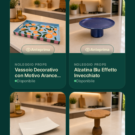
Anteprima
Anteprima
NOLEGGIO PROPS
NOLEGGIO PROPS
Vassoio Decorativo
Alzatina Blu Effetto
con Motivo Arance e
Invecchiato
Foglie
Disponibile
Disponibile