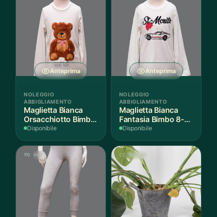
Anteprima
Anteprima
NOLEGGIO
NOLEGGIO
ABBIGLIAMENTO
ABBIGLIAMENTO
Maglietta Bianca
Maglietta Bianca
Orsacchiotto Bimbo
Fantasia Bimbo 8-9
6-7 Anni Cotone - 1
Anni Cotone - 1
Disponibile
Disponibile
Pezzo
Pezzo
PD 047
CC 002-05