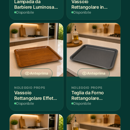
Lampada da
Vassoio
Barbiere Luminosa
Rettangolare in
Rotante
Legno Scuro
Disponibile
Disponibile
Anteprima
Anteprima
NOLEGGIO PROPS
NOLEGGIO PROPS
Vassoio
Teglia da Forno
Rettangolare Effetto
Rettangolare
Legno
Antiaderente
Disponibile
Disponibile