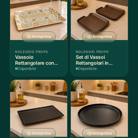
Anteprima
Anteprima
NOLEGGIO PROPS
NOLEGGIO PROPS
Vassoio
Set di Vassoi
Rettangolare con
Rettangolari in
Fantasia
Finitura Legno
Disponibile
Disponibile
Mediterranea
Scuro
Anteprima
Anteprima