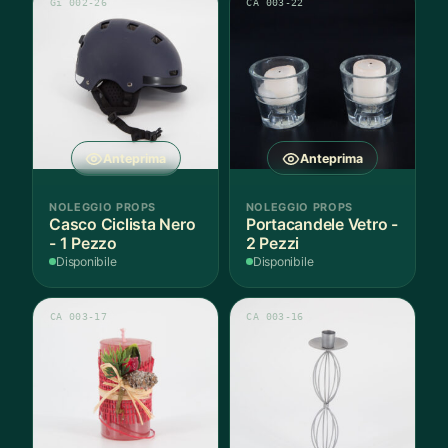
Gi 002-26
CA 003-22
Anteprima
Anteprima
NOLEGGIO PROPS
NOLEGGIO PROPS
Casco Ciclista Nero
Portacandele Vetro -
- 1 Pezzo
2 Pezzi
Disponibile
Disponibile
CA 003-17
CA 003-16