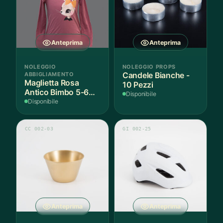
Anteprima
Anteprima
NOLEGGIO
NOLEGGIO PROPS
ABBIGLIAMENTO
Candele Bianche -
Maglietta Rosa
10 Pezzi
Antico Bimbo 5-6
Disponibile
Anni Cotone - 1
Disponibile
Pezzo
CC 002-03
GI 002-25
Anteprima
Anteprima