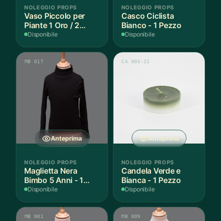
NOLEGGIO PROPS
NOLEGGIO PROPS
Vaso Piccolo per
Casco Ciclista
Piante 1 Oro / 2
Bianco - 1 Pezzo
Argento - 3 Pezzi
Disponibile
Disponibile
MB 017
CA 003-21
Anteprima
Anteprima
NOLEGGIO PROPS
NOLEGGIO PROPS
Maglietta Nera
Candela Verde e
Bimbo 5 Anni - 1
Bianca - 1 Pezzo
Pezzo
Disponibile
Disponibile
MB 001
MB 009