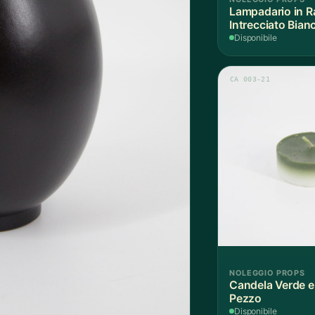
Lampadario in R
Intrecciato Bian
Disponibile
CA 003-21
NOLEGGIO PROPS
Candela Verde e 
Pezzo
Disponibile