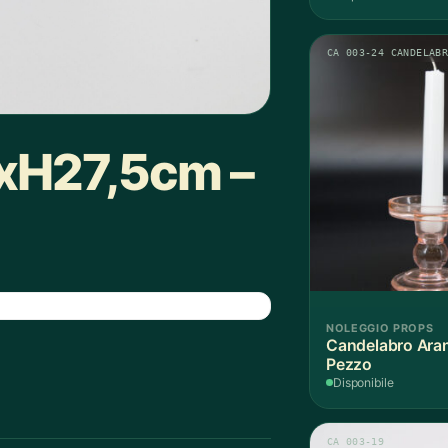
CA 003-24 CANDELAB
1xH27,5cm –
NOLEGGIO PROPS
Candelabro Aran
Pezzo
Disponibile
CA 003-19