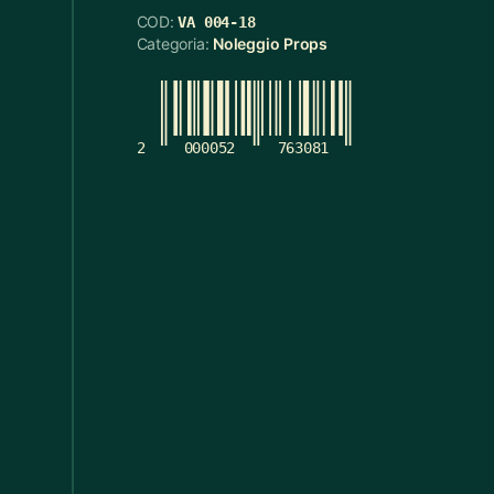
COD:
VA 004-18
Cerchietti
5
Categoria:
Noleggio Props
Cerchietti Halloween
3
Ceste
55
2
000052
763081
Cinture
12
Ciotola Grande
6
Ciotola Piccola
21
Collana
3
Contenitori Bagno
8
Coperte
12
Copridivano
2
Cravatte
4