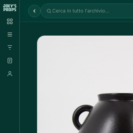
Reparti
✕
Noleggio Props
2.030
Noleggio Luci e Camere
72
Noleggio Abbigliamento
697
Tutte le categorie
Abbigliamento Sportivo
20
Abito Donna
37
Abito Uomo
4
Accappatoio
3