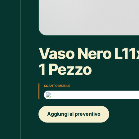
Box doccia
1
Bracciale
4
Bretelle
4
Calice
7
Vaso Nero L1
Camicie Bimbi
3
1 Pezzo
Camicie Donna
29
Camicie Uomo
35
SCAN TO MOBILE
Candelabro
7
Candele
33
Aggiungi al preventivo
Cappello
43
Caraffe
2