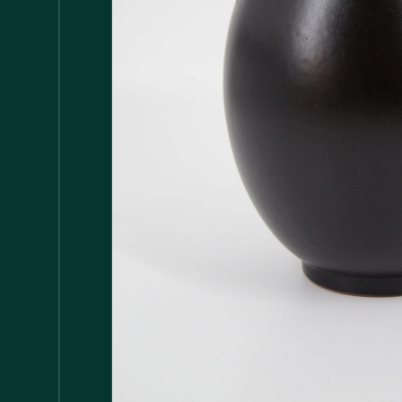
Accessori
147
Adattatore MDP
1
Arredamento
1.117
Asciugamani
37
Bacinelle
3
Bagno
148
Barattoli
29
Batterie
5
Bicchieri
35
Bollitori
2
Bottiglie di Vetro
5