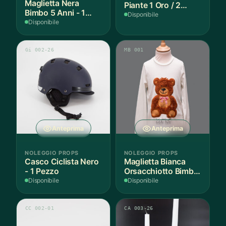
Maglietta Nera
Piante 1 Oro / 2
Bimbo 5 Anni - 1
Argento - 3 Pezzi
Disponibile
Pezzo
Disponibile
Gi 002-26
MB 001
Anteprima
Anteprima
NOLEGGIO PROPS
NOLEGGIO PROPS
Casco Ciclista Nero
Maglietta Bianca
- 1 Pezzo
Orsacchiotto Bimbo
6-7 Anni Cotone - 1
Disponibile
Disponibile
Pezzo
CC 002-01
CA 003-26