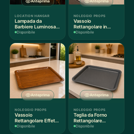
Anteprima
Anteprima
LOCATION HANGAR
NOLEGGIO PROPS
Lampada da
Vassoio
Barbiere Luminosa
Rettangolare in
Rotante
Legno Scuro
Disponibile
Disponibile
Anteprima
Anteprima
NOLEGGIO PROPS
NOLEGGIO PROPS
Vassoio
Teglia da Forno
Rettangolare Effetto
Rettangolare
Legno
Antiaderente
Disponibile
Disponibile