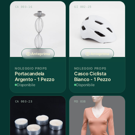
CA 003-16
GI 002-25
Anteprima
Anteprima
NOLEGGIO PROPS
NOLEGGIO PROPS
Portacandela
Casco Ciclista
Argento - 1 Pezzo
Bianco - 1 Pezzo
Disponibile
Disponibile
CA 003-23
MD 038