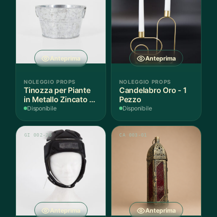
Anteprima
Anteprima
NOLEGGIO PROPS
NOLEGGIO PROPS
Tinozza per Piante
Candelabro Oro - 1
in Metallo Zincato -
Pezzo
3 Pezzi
Disponibile
Disponibile
GI 002-28
CA 003-01
Anteprima
Anteprima