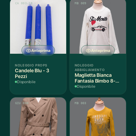
CA 003-18
MB 009
Anteprima
Anteprima
NOLEGGIO PROPS
NOLEGGIO
Candele Blu - 3
ABBIGLIAMENTO
Maglietta Bianca
Pezzi
Fantasia Bimbo 8-9
Disponibile
Anni Cotone - 1
Disponibile
Pezzo
GIU 008
MB 003