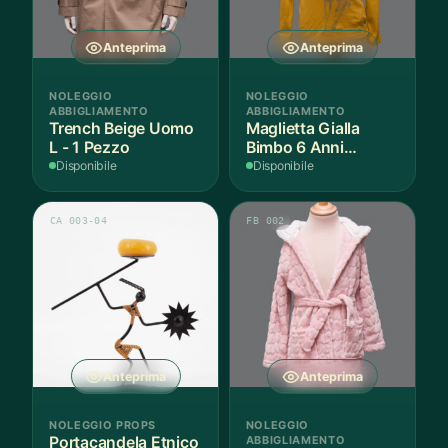
Anteprima
Anteprima
NOLEGGIO
NOLEGGIO
ABBIGLIAMENTO
ABBIGLIAMENTO
Trench Beige Uomo
Maglietta Gialla
L - 1 Pezzo
Bimbo 6 Anni
Cotone - 1 Pezzo
Disponibile
Disponibile
CA 003-04
FB 002
Anteprima
Anteprima
NOLEGGIO PROPS
NOLEGGIO
Portacandela Etnico
ABBIGLIAMENTO