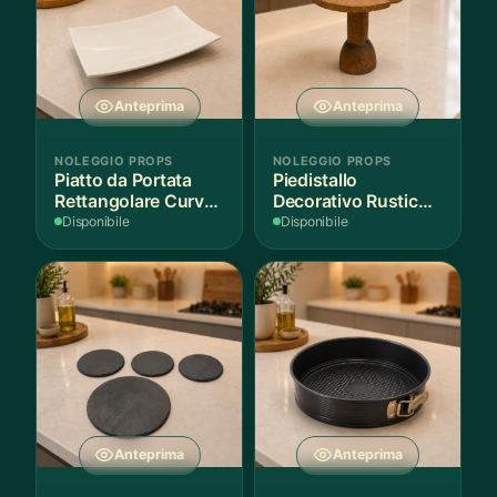
Anteprima
Anteprima
NOLEGGIO PROPS
NOLEGGIO PROPS
Piatto da Portata
Piedistallo
Rettangolare Curvo
Decorativo Rustico
Bianco
in Legno
Disponibile
Disponibile
Anteprima
Anteprima