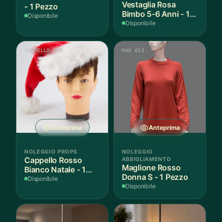
Vestaglia Rosa
- 1 Pezzo
Bimbo 5-6 Anni - 1
Disponibile
Pezzo
Disponibile
CAPPELLO 030
MAD 012
Anteprima
Anteprima
NOLEGGIO PROPS
NOLEGGIO
Cappello Rosso
ABBIGLIAMENTO
Maglione Rosso
Bianco Natale - 1
Donna S - 1 Pezzo
Pezzo
Disponibile
Disponibile