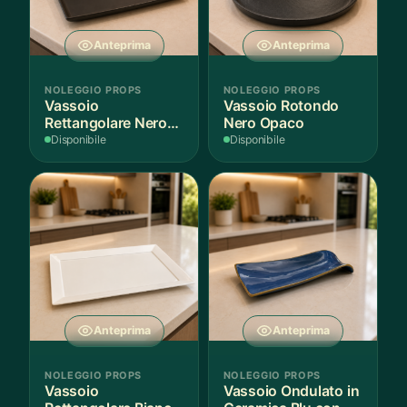
Anteprima
Anteprima
NOLEGGIO PROPS
NOLEGGIO PROPS
Vassoio
Vassoio Rotondo
Rettangolare Nero
Nero Opaco
Opaco
Disponibile
Disponibile
Anteprima
Anteprima
NOLEGGIO PROPS
NOLEGGIO PROPS
Vassoio
Vassoio Ondulato in