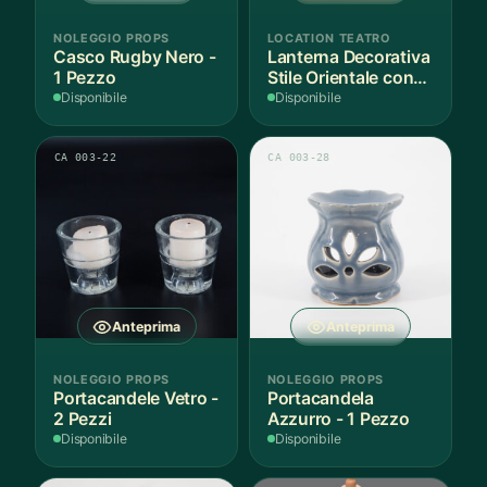
NOLEGGIO PROPS
LOCATION TEATRO
Casco Rugby Nero -
Lanterna Decorativa
1 Pezzo
Stile Orientale con
Vetri Rossi
Disponibile
Disponibile
CA 003-22
CA 003-28
Anteprima
Anteprima
NOLEGGIO PROPS
NOLEGGIO PROPS
Portacandele Vetro -
Portacandela
2 Pezzi
Azzurro - 1 Pezzo
Disponibile
Disponibile