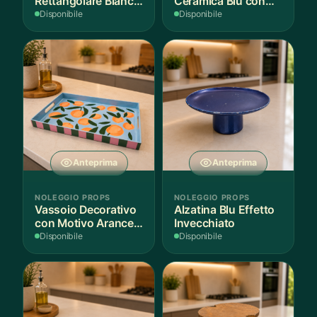
Rettangolare Bianco
Ceramica Blu con
per Scenografie
Bordo Dorato
Disponibile
Disponibile
Anteprima
Anteprima
NOLEGGIO PROPS
NOLEGGIO PROPS
Vassoio Decorativo
Alzatina Blu Effetto
con Motivo Arance e
Invecchiato
Foglie
Disponibile
Disponibile