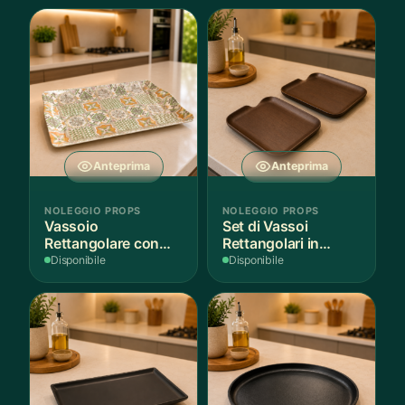
Anteprima
Anteprima
NOLEGGIO PROPS
NOLEGGIO PROPS
Vassoio
Set di Vassoi
Rettangolare con
Rettangolari in
Fantasia
Finitura Legno
Disponibile
Disponibile
Mediterranea
Scuro