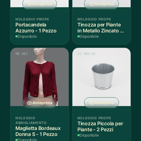
Anteprima
Anteprima
NOLEGGIO PROPS
NOLEGGIO PROPS
Portacandela
Tinozza per Piante
Azzurro - 1 Pezzo
in Metallo Zincato -
1 Pezzo
Disponibile
Disponibile
MD 001
CC 002-02
Anteprima
Anteprima
NOLEGGIO
NOLEGGIO PROPS
ABBIGLIAMENTO
Tinozza Piccola per
Maglietta Bordeaux
Piante - 2 Pezzi
Donna S - 1 Pezzo
Disponibile
Disponibile