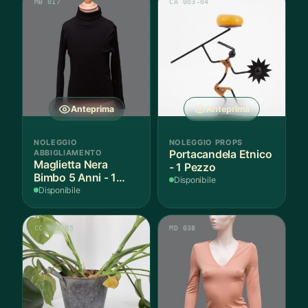
MB 017
CA 003-04
Anteprima
Anteprima
NOLEGGIO
NOLEGGIO PROPS
ABBIGLIAMENTO
Portacandela Etnico
Maglietta Nera
- 1 Pezzo
Bimbo 5 Anni - 1
Disponibile
Pezzo
Disponibile
CC 002-05
MD 038