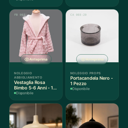
FB 002
CA 003-20
Anteprima
Anteprima
NOLEGGIO
NOLEGGIO PROPS
ABBIGLIAMENTO
Portacandela Nero -
Vestaglia Rosa
1 Pezzo
Bimbo 5-6 Anni - 1
Disponibile
Pezzo
Disponibile