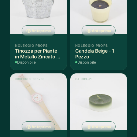
Anteprima
Anteprima
NOLEGGIO PROPS
NOLEGGIO PROPS
Tinozza per Piante
Candela Beige - 1
in Metallo Zincato -
Pezzo
3 Pezzi
Disponibile
Disponibile
OROLOGIO 005-00
CA 003-21
Anteprima
Anteprima