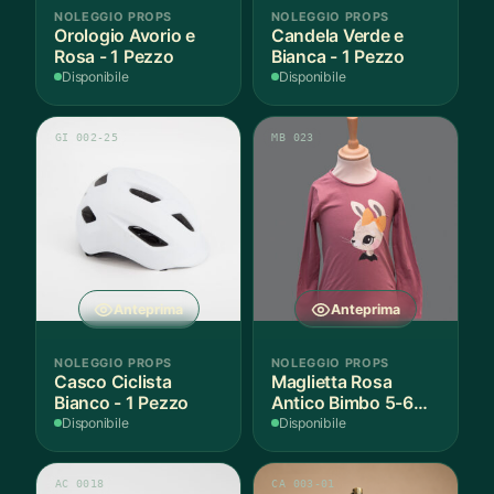
NOLEGGIO PROPS
NOLEGGIO PROPS
Orologio Avorio e
Candela Verde e
Rosa - 1 Pezzo
Bianca - 1 Pezzo
Disponibile
Disponibile
GI 002-25
MB 023
Anteprima
Anteprima
NOLEGGIO PROPS
NOLEGGIO PROPS
Casco Ciclista
Maglietta Rosa
Bianco - 1 Pezzo
Antico Bimbo 5-6
Anni Cotone - 1
Disponibile
Disponibile
Pezzo
AC 0018
CA 003-01