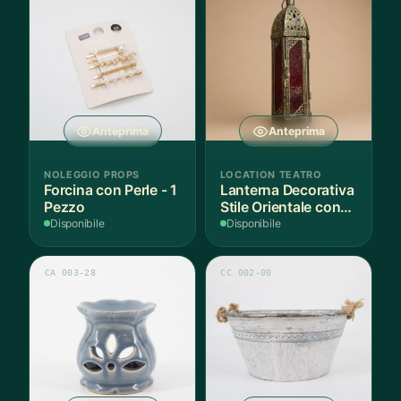
Anteprima
Anteprima
NOLEGGIO PROPS
LOCATION TEATRO
Forcina con Perle - 1
Lanterna Decorativa
Pezzo
Stile Orientale con
Vetri Rossi
Disponibile
Disponibile
CA 003-28
CC 002-00