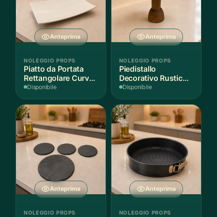
Anteprima
Anteprima
NOLEGGIO PROPS
NOLEGGIO PROPS
Piatto da Portata
Piedistallo
Rettangolare Curvo
Decorativo Rustico
Bianco
in Legno
Disponibile
Disponibile
Anteprima
Anteprima
NOLEGGIO PROPS
NOLEGGIO PROPS