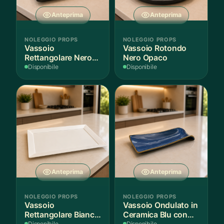
Anteprima
Anteprima
NOLEGGIO PROPS
NOLEGGIO PROPS
Vassoio
Vassoio Rotondo
Rettangolare Nero
Nero Opaco
Opaco
Disponibile
Disponibile
Anteprima
Anteprima
NOLEGGIO PROPS
NOLEGGIO PROPS
Vassoio
Vassoio Ondulato in
Rettangolare Bianco
Ceramica Blu con
Disponibile
Disponibile