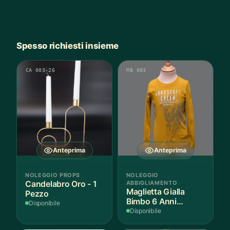
Spesso richiesti insieme
CA 003-26
MB 003
Anteprima
Anteprima
NOLEGGIO PROPS
NOLEGGIO
Candelabro Oro - 1
ABBIGLIAMENTO
Maglietta Gialla
Pezzo
Bimbo 6 Anni
Disponibile
Cotone - 1 Pezzo
Disponibile