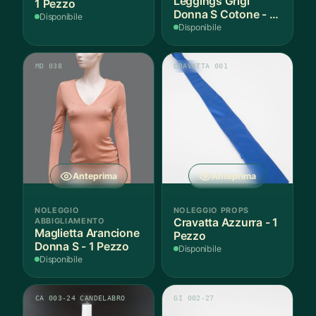
Leggings Grigi
1 Pezzo
Donna S Cotone - 1
Disponibile
Paio
Disponibile
MD 038
CRAVATTA 001
Anteprima
Anteprima
NOLEGGIO
NOLEGGIO PROPS
ABBIGLIAMENTO
Cravatta Azzurra - 1
Maglietta Arancione
Pezzo
Donna S - 1 Pezzo
Disponibile
Disponibile
CA 003-24 CANDELABRO
GI 002-27