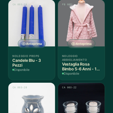
CA 003-18
FB 002
Anteprima
Anteprima
NOLEGGIO PROPS
NOLEGGIO
Candele Blu - 3
ABBIGLIAMENTO
Vestaglia Rosa
Pezzi
Bimbo 5-6 Anni - 1
Disponibile
Pezzo
Disponibile
CA 003-28
CA 003-22