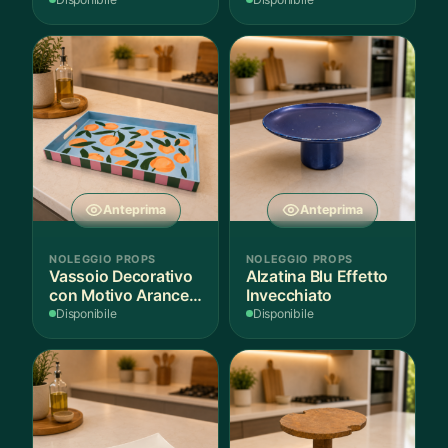
per Scenografie
Bordo Dorato
Anteprima
Anteprima
NOLEGGIO PROPS
NOLEGGIO PROPS
Vassoio Decorativo
Alzatina Blu Effetto
con Motivo Arance e
Invecchiato
Foglie
Disponibile
Disponibile