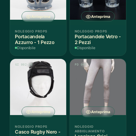
Anteprima
Anteprima
NOLEGGIO PROPS
NOLEGGIO PROPS
Portacandela
Portacandele Vetro -
Azzurro - 1 Pezzo
2 Pezzi
Disponibile
Disponibile
GI 002-28
PD 047
Anteprima
Anteprima
NOLEGGIO PROPS
NOLEGGIO
Casco Rugby Nero -
ABBIGLIAMENTO