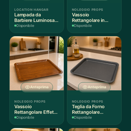
LOCATION HANGAR
NOLEGGIO PROPS
Lampada da
Vassoio
Barbiere Luminosa
Rettangolare in
Rotante
Legno Scuro
Disponibile
Disponibile
Anteprima
Anteprima
NOLEGGIO PROPS
NOLEGGIO PROPS
Vassoio
Teglia da Forno
Rettangolare Effetto
Rettangolare
Legno
Antiaderente
Disponibile
Disponibile