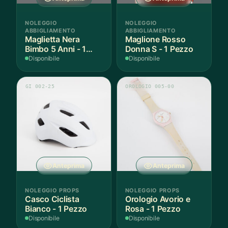
NOLEGGIO
NOLEGGIO
ABBIGLIAMENTO
ABBIGLIAMENTO
Maglietta Nera
Maglione Rosso
Bimbo 5 Anni - 1
Donna S - 1 Pezzo
Pezzo
Disponibile
Disponibile
GI 002-25
OROLOGIO 005-00
Anteprima
Anteprima
NOLEGGIO PROPS
NOLEGGIO PROPS
Casco Ciclista
Orologio Avorio e
Bianco - 1 Pezzo
Rosa - 1 Pezzo
Disponibile
Disponibile