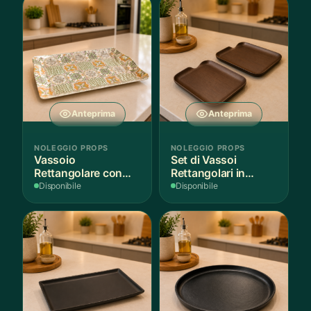
Anteprima
Anteprima
NOLEGGIO PROPS
NOLEGGIO PROPS
Vassoio
Set di Vassoi
Rettangolare con
Rettangolari in
Fantasia
Finitura Legno
Disponibile
Disponibile
Mediterranea
Scuro