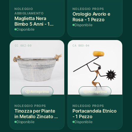
NOLEGGIO
NOLEGGIO PROPS
ABBIGLIAMENTO
Orologio Avorio e
Maglietta Nera
Rosa - 1 Pezzo
Bimbo 5 Anni - 1
Disponibile
Pezzo
Disponibile
CC 002-00
CA 003-04
Anteprima
Anteprima
NOLEGGIO PROPS
NOLEGGIO PROPS
Tinozza per Piante
Portacandela Etnico
in Metallo Zincato -
- 1 Pezzo
1 Pezzo
Disponibile
Disponibile