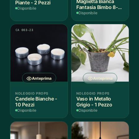
Maglietta Bianca
Piante - 2 Pezzi
Fantasia Bimbo 8-9
Disponibile
Anni Cotone - 1
Disponibile
Pezzo
CA 003-23
CC 002-05
Anteprima
Anteprima
NOLEGGIO PROPS
NOLEGGIO PROPS
Candele Bianche -
Vaso in Metallo
10 Pezzi
Grigio - 1 Pezzo
Disponibile
Disponibile