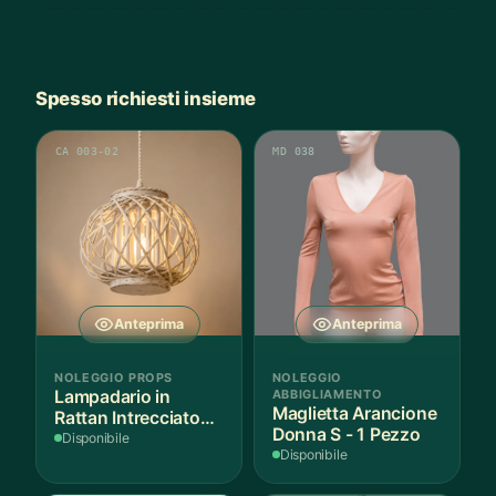
Spesso richiesti insieme
CA 003-02
MD 038
Anteprima
Anteprima
NOLEGGIO PROPS
NOLEGGIO
Lampadario in
ABBIGLIAMENTO
Maglietta Arancione
Rattan Intrecciato
Donna S - 1 Pezzo
Bianco
Disponibile
Disponibile