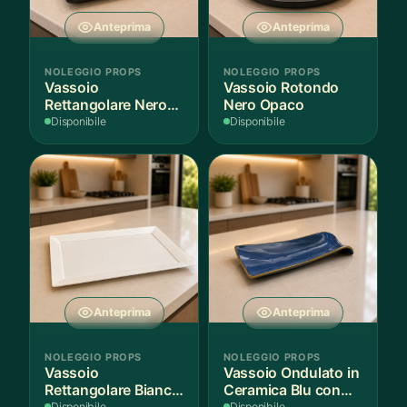
Anteprima
Anteprima
NOLEGGIO PROPS
NOLEGGIO PROPS
Vassoio
Vassoio Rotondo
Rettangolare Nero
Nero Opaco
Opaco
Disponibile
Disponibile
Anteprima
Anteprima
NOLEGGIO PROPS
NOLEGGIO PROPS
Vassoio
Vassoio Ondulato in
Rettangolare Bianco
Ceramica Blu con
Disponibile
Disponibile