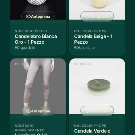
Anteprima
Anteprima
NOLEGGIO PROPS
NOLEGGIO PROPS
Candelabro Bianca
Candela Beige - 1
Oro - 1 Pezzo
Pezzo
Disponibile
Disponibile
PD 047
CA 003-21
Anteprima
Anteprima
NOLEGGIO
NOLEGGIO PROPS
ABBIGLIAMENTO
Candela Verde e