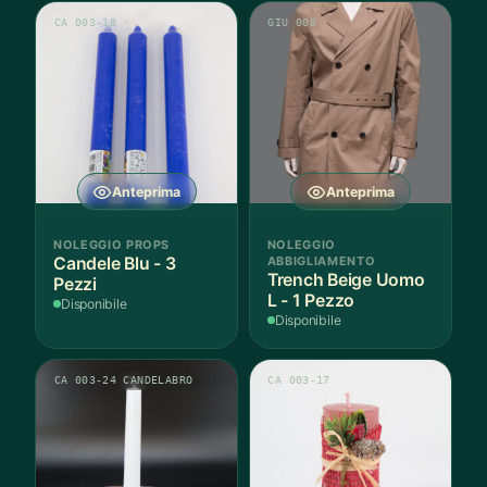
CA 003-18
GIU 008
Anteprima
Anteprima
NOLEGGIO PROPS
NOLEGGIO
Candele Blu - 3
ABBIGLIAMENTO
Trench Beige Uomo
Pezzi
L - 1 Pezzo
Disponibile
Disponibile
CA 003-24 CANDELABRO
CA 003-17