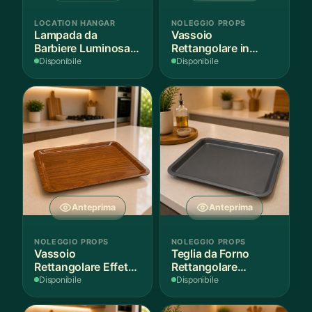
LOCATION HANGAR
NOLEGGIO PROPS
Lampada da
Vassoio
Barbiere Luminosa
Rettangolare in
Rotante
Legno Scuro
Disponibile
Disponibile
Anteprima
Anteprima
NOLEGGIO PROPS
NOLEGGIO PROPS
Vassoio
Teglia da Forno
Rettangolare Effetto
Rettangolare
Legno
Antiaderente
Disponibile
Disponibile