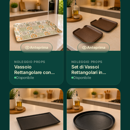
Anteprima
Anteprima
NOLEGGIO PROPS
NOLEGGIO PROPS
Vassoio
Set di Vassoi
Rettangolare con
Rettangolari in
Fantasia
Finitura Legno
Disponibile
Disponibile
Mediterranea
Scuro