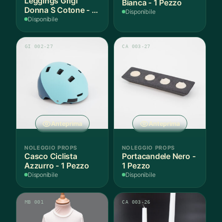
Leggings Grigi
Bianca - 1 Pezzo
Donna S Cotone - 1
Disponibile
Paio
Disponibile
GI 002-27
CA 003-27
Anteprima
Anteprima
NOLEGGIO PROPS
NOLEGGIO PROPS
Casco Ciclista
Portacandele Nero -
Azzurro - 1 Pezzo
1 Pezzo
Disponibile
Disponibile
MB 001
CA 003-26