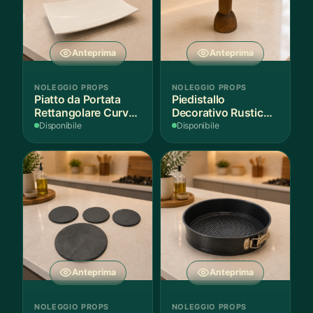
Anteprima
Anteprima
NOLEGGIO PROPS
NOLEGGIO PROPS
Piatto da Portata
Piedistallo
Rettangolare Curvo
Decorativo Rustico
Bianco
in Legno
Disponibile
Disponibile
Anteprima
Anteprima
NOLEGGIO PROPS
NOLEGGIO PROPS