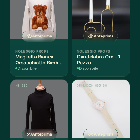
Anteprima
Anteprima
NOLEGGIO PROPS
NOLEGGIO PROPS
Maglietta Bianca
Candelabro Oro - 1
Orsacchiotto Bimbo
Pezzo
6-7 Anni Cotone - 1
Disponibile
Disponibile
Pezzo
MB 017
OROLOGIO 005-00
Anteprima
Anteprima