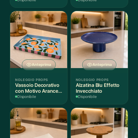
per Scenografie
Bordo Dorato
Anteprima
Anteprima
NOLEGGIO PROPS
NOLEGGIO PROPS
Vassoio Decorativo
Alzatina Blu Effetto
con Motivo Arance e
Invecchiato
Foglie
Disponibile
Disponibile