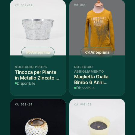
CC 002-01
MB 003
Anteprima
Anteprima
NOLEGGIO PROPS
NOLEGGIO
Tinozza per Piante
ABBIGLIAMENTO
Maglietta Gialla
in Metallo Zincato -
Bimbo 6 Anni
3 Pezzi
Disponibile
Cotone - 1 Pezzo
Disponibile
CA 003-24
CA 003-19