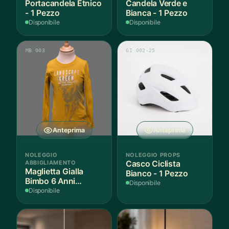
Portacandela Etnico
Candela Verde e
- 1 Pezzo
Bianca - 1 Pezzo
Disponibile
Disponibile
MB 003
GI 002-25
Anteprima
Anteprima
NOLEGGIO
NOLEGGIO PROPS
ABBIGLIAMENTO
Casco Ciclista
Maglietta Gialla
Bianco - 1 Pezzo
Bimbo 6 Anni
Disponibile
Cotone - 1 Pezzo
Disponibile