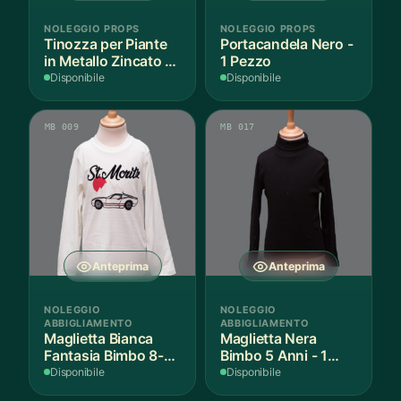
NOLEGGIO PROPS
NOLEGGIO PROPS
Tinozza per Piante
Portacandela Nero -
in Metallo Zincato -
1 Pezzo
1 Pezzo
Disponibile
Disponibile
MB 009
MB 017
Anteprima
Anteprima
NOLEGGIO
NOLEGGIO
ABBIGLIAMENTO
ABBIGLIAMENTO
Maglietta Bianca
Maglietta Nera
Fantasia Bimbo 8-9
Bimbo 5 Anni - 1
Anni Cotone - 1
Pezzo
Disponibile
Disponibile
Pezzo