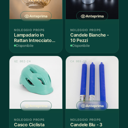
Anteprima
Anteprima
NOLEGGIO PROPS
NOLEGGIO PROPS
Lampadario in
Candele Bianche -
Rattan Intrecciato
10 Pezzi
Bianco
Disponibile
Disponibile
GI 002-24
CA 003-18
Anteprima
Anteprima
NOLEGGIO PROPS
NOLEGGIO PROPS
Casco Ciclista
Candele Blu - 3