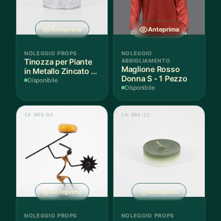
Anteprima
Anteprima
NOLEGGIO PROPS
NOLEGGIO
Tinozza per Piante
ABBIGLIAMENTO
Maglione Rosso
in Metallo Zincato -
Donna S - 1 Pezzo
3 Pezzi
Disponibile
Disponibile
CA 003-04
CA 003-21
Anteprima
Anteprima
NOLEGGIO PROPS
NOLEGGIO PROPS