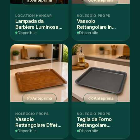
Anteprima
Anteprima
LOCATION HANGAR
NOLEGGIO PROPS
Lampada da
Vassoio
Barbiere Luminosa
Rettangolare in
Rotante
Legno Scuro
Disponibile
Disponibile
Anteprima
Anteprima
NOLEGGIO PROPS
NOLEGGIO PROPS
Vassoio
Teglia da Forno
Rettangolare Effetto
Rettangolare
Legno
Antiaderente
Disponibile
Disponibile