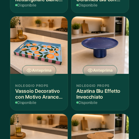
per Scenografie
Bordo Dorato
Disponibile
Disponibile
Anteprima
Anteprima
NOLEGGIO PROPS
NOLEGGIO PROPS
Vassoio Decorativo
Alzatina Blu Effetto
con Motivo Arance e
Invecchiato
Foglie
Disponibile
Disponibile