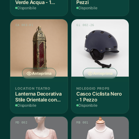
Verde Acqua - 1
Pezzi
Pezzo
Disponibile
Disponibile
CA 003-01
Gi 002-26
Anteprima
Anteprima
LOCATION TEATRO
NOLEGGIO PROPS
Lanterna Decorativa
Casco Ciclista Nero
Stile Orientale con
- 1 Pezzo
Vetri Rossi
Disponibile
Disponibile
MD 002
MB 001