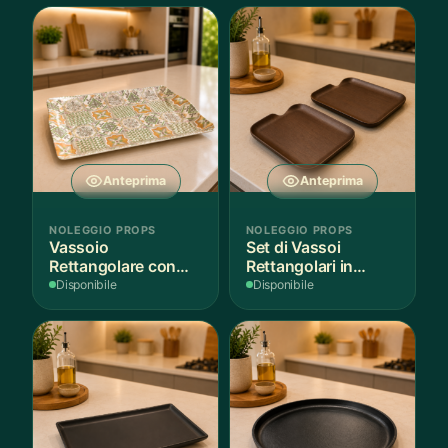
Anteprima
Anteprima
NOLEGGIO PROPS
NOLEGGIO PROPS
Vassoio
Set di Vassoi
Rettangolare con
Rettangolari in
Fantasia
Finitura Legno
Disponibile
Disponibile
Mediterranea
Scuro