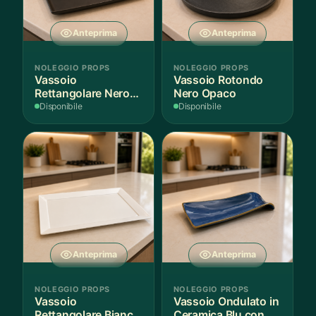
Anteprima
Anteprima
NOLEGGIO PROPS
NOLEGGIO PROPS
Vassoio
Vassoio Rotondo
Rettangolare Nero
Nero Opaco
Opaco
Disponibile
Disponibile
Anteprima
Anteprima
NOLEGGIO PROPS
NOLEGGIO PROPS
Vassoio
Vassoio Ondulato in
Rettangolare Bianco
Ceramica Blu con