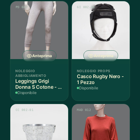
PD 047
GI 002-28
Anteprima
Anteprima
NOLEGGIO
NOLEGGIO PROPS
ABBIGLIAMENTO
Casco Rugby Nero -
Leggings Grigi
1 Pezzo
Donna S Cotone - 1
Disponibile
Paio
Disponibile
CC 002-01
MAD 012