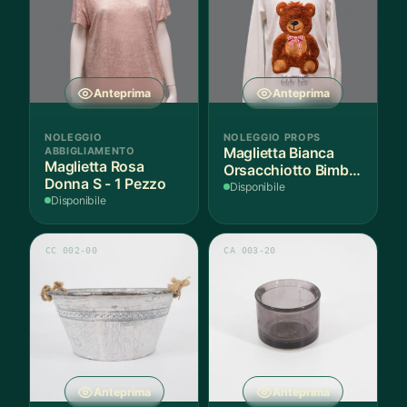
Anteprima
Anteprima
NOLEGGIO
NOLEGGIO PROPS
ABBIGLIAMENTO
Maglietta Bianca
Maglietta Rosa
Orsacchiotto Bimbo
Donna S - 1 Pezzo
6-7 Anni Cotone - 1
Disponibile
Disponibile
Pezzo
CC 002-00
CA 003-20
Anteprima
Anteprima