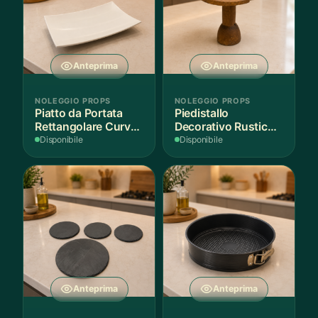
Anteprima
Anteprima
NOLEGGIO PROPS
NOLEGGIO PROPS
Piatto da Portata
Piedistallo
Rettangolare Curvo
Decorativo Rustico
Bianco
in Legno
Disponibile
Disponibile
Anteprima
Anteprima