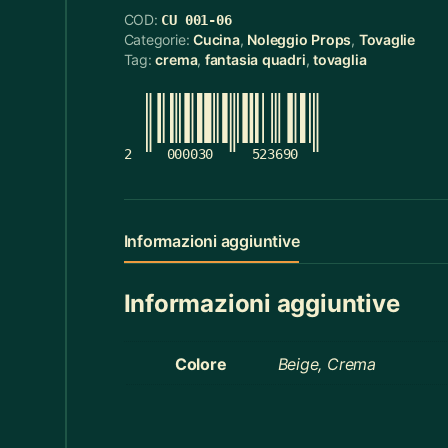
COD:
CU 001-06
Cerchietti
5
Categorie:
Cucina
,
Noleggio Props
,
Tovaglie
Tag:
crema
,
fantasia quadri
,
tovaglia
Cerchietti Halloween
3
Ceste
55
Cinture
12
2
000030
523690
Ciotola Grande
6
Ciotola Piccola
21
Informazioni aggiuntive
Collana
3
Informazioni aggiuntive
Contenitori Bagno
8
Coperte
12
Colore
Beige, Crema
Copridivano
2
Cravatte
4