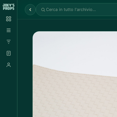
Reparti
✕
Noleggio Props
2.030
Noleggio Luci e Camere
72
Noleggio Abbigliamento
697
Tutte le categorie
Abbigliamento Sportivo
20
Abito Donna
37
Abito Uomo
4
Accappatoio
3