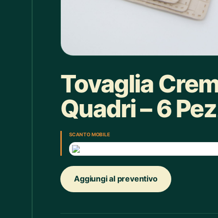
Box doccia
1
Bracciale
4
Bretelle
4
Calice
7
Tovaglia Crem
Camicie Bimbi
3
Quadri – 6 Pez
Camicie Donna
29
Camicie Uomo
35
SCAN TO MOBILE
Candelabro
7
Candele
33
Aggiungi al preventivo
Cappello
43
Caraffe
2