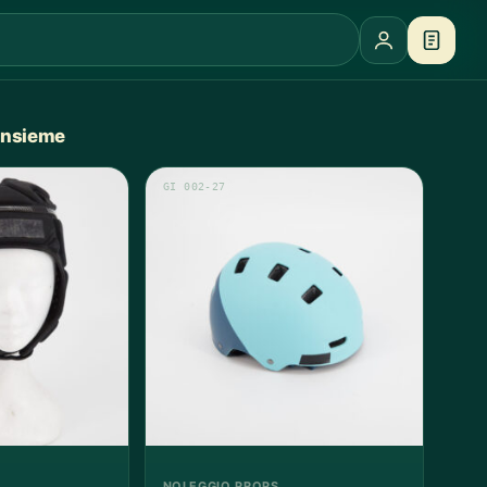
 insieme
GI 002-27
NOLEGGIO PROPS