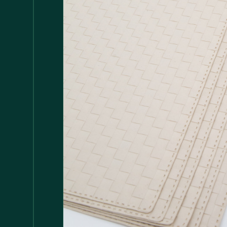
Accessori
147
Adattatore MDP
1
Arredamento
1.117
Asciugamani
37
Bacinelle
3
Bagno
148
Barattoli
29
Batterie
5
Bicchieri
35
Bollitori
2
Bottiglie di Vetro
5