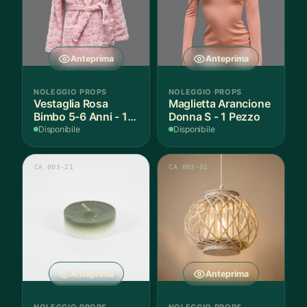
Anteprima
Anteprima
NOLEGGIO PROPS
NOLEGGIO PROPS
Vestaglia Rosa
Maglietta Arancione
Bimbo 5-6 Anni - 1
Donna S - 1 Pezzo
Pezzo
Disponibile
Disponibile
CA 003-21
CA 003-02
Anteprima
Anteprima
NOLEGGIO PROPS
NOLEGGIO PROPS