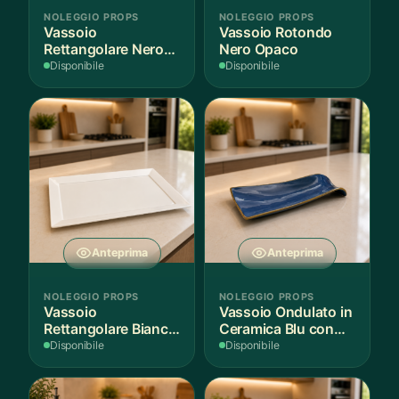
NOLEGGIO PROPS
NOLEGGIO PROPS
Vassoio
Vassoio Rotondo
Rettangolare Nero
Nero Opaco
Opaco
Disponibile
Disponibile
Anteprima
Anteprima
NOLEGGIO PROPS
NOLEGGIO PROPS
Vassoio
Vassoio Ondulato in
Rettangolare Bianco
Ceramica Blu con
per Scenografie
Bordo Dorato
Disponibile
Disponibile