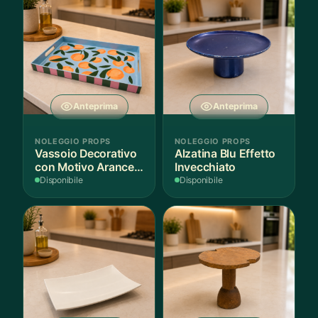
Anteprima
Anteprima
NOLEGGIO PROPS
NOLEGGIO PROPS
Vassoio Decorativo
Alzatina Blu Effetto
con Motivo Arance e
Invecchiato
Foglie
Disponibile
Disponibile