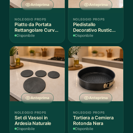
Anteprima
Anteprima
NOLEGGIO PROPS
NOLEGGIO PROPS
Piatto da Portata
Piedistallo
Rettangolare Curvo
Decorativo Rustico
Bianco
in Legno
Disponibile
Disponibile
Anteprima
Anteprima
NOLEGGIO PROPS
NOLEGGIO PROPS
Set di Vassoi in
Tortiera a Cerniera
Ardesia Naturale
Rotonda Nera
Disponibile
Disponibile