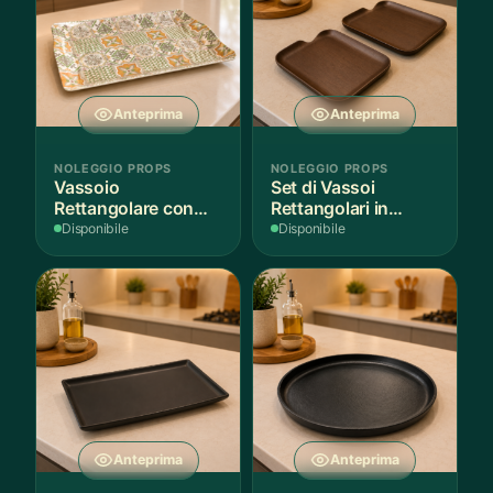
Anteprima
Anteprima
NOLEGGIO PROPS
NOLEGGIO PROPS
Vassoio
Set di Vassoi
Rettangolare con
Rettangolari in
Fantasia
Finitura Legno
Disponibile
Disponibile
Mediterranea
Scuro
Anteprima
Anteprima