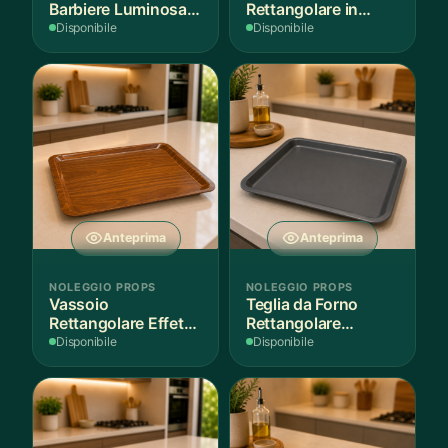
Barbiere Luminosa
Rettangolare in
Rotante
Legno Scuro
Disponibile
Disponibile
Anteprima
Anteprima
NOLEGGIO PROPS
NOLEGGIO PROPS
Vassoio
Teglia da Forno
Rettangolare Effetto
Rettangolare
Legno
Antiaderente
Disponibile
Disponibile