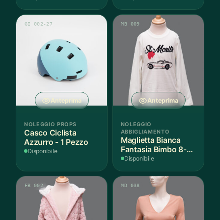
GI 002-27
MB 009
Anteprima
Anteprima
NOLEGGIO PROPS
NOLEGGIO
Casco Ciclista
ABBIGLIAMENTO
Maglietta Bianca
Azzurro - 1 Pezzo
Fantasia Bimbo 8-9
Disponibile
Anni Cotone - 1
Disponibile
Pezzo
FB 002
MD 038