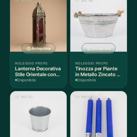
CA 003-01
CC 002-00
Anteprima
Anteprima
NOLEGGIO PROPS
NOLEGGIO PROPS
Lanterna Decorativa
Tinozza per Piante
Stile Orientale con
in Metallo Zincato -
Vetri Rossi
1 Pezzo
Disponibile
Disponibile
CC 002-02
CA 003-18