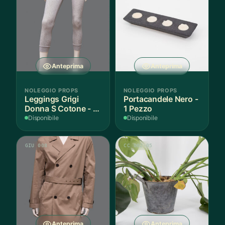
Anteprima
Anteprima
NOLEGGIO PROPS
NOLEGGIO PROPS
Leggings Grigi
Portacandele Nero -
Donna S Cotone - 1
1 Pezzo
Paio
Disponibile
Disponibile
GIU 008
CC 002-05
Anteprima
Anteprima