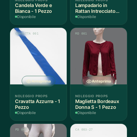
Candela Verde e
Lampadario in
Bianca - 1 Pezzo
Rattan Intrecciato
Bianco
Disponibile
Disponibile
CRAVATTA 001
MD 001
Anteprima
Anteprima
NOLEGGIO PROPS
NOLEGGIO PROPS
Cravatta Azzurra - 1
Maglietta Bordeaux
Pezzo
Donna S - 1 Pezzo
Disponibile
Disponibile
PD 047
CA 003-27