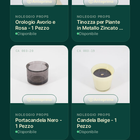
Anteprima
Anteprima
NOLEGGIO PROPS
NOLEGGIO PROPS
Orologio Avorio e
Tinozza per Piante
Rosa - 1 Pezzo
in Metallo Zincato -
1 Pezzo
Disponibile
Disponibile
CA 003-20
CA 003-19
Anteprima
Anteprima
NOLEGGIO PROPS
NOLEGGIO PROPS
Portacandela Nero -
Candela Beige - 1
1 Pezzo
Pezzo
Disponibile
Disponibile