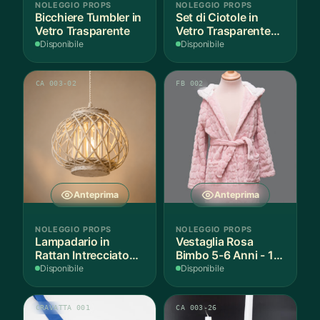
NOLEGGIO PROPS
NOLEGGIO PROPS
Bicchiere Tumbler in
Set di Ciotole in
Vetro Trasparente
Vetro Trasparente
Impilabili
Disponibile
Disponibile
CA 003-02
FB 002
Anteprima
Anteprima
NOLEGGIO PROPS
NOLEGGIO PROPS
Lampadario in
Vestaglia Rosa
Rattan Intrecciato
Bimbo 5-6 Anni - 1
Bianco
Pezzo
Disponibile
Disponibile
CRAVATTA 001
CA 003-26