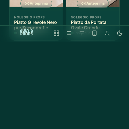
Anteprima
Anteprima
NOLEGGIO PROPS
NOLEGGIO PROPS
Piatto Girevole Nero
Piatto da Portata
per Scenografie
Ovale Grande
Disponibile
Disponibile
Anteprima
Anteprima
NOLEGGIO PROPS
NOLEGGIO PROPS
Vassoio Rotondo
Teglia da Forno
Nero Antiscivolo
Rettangolare
Antiaderente Nera
Disponibile
Disponibile