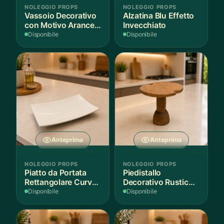
NOLEGGIO PROPS
NOLEGGIO PROPS
Vassoio Decorativo
Alzatina Blu Effetto
con Motivo Arance e
Invecchiato
Foglie
Disponibile
Disponibile
Anteprima
Anteprima
NOLEGGIO PROPS
NOLEGGIO PROPS
Piatto da Portata
Piedistallo
Rettangolare Curvo
Decorativo Rustico
Bianco
in Legno
Disponibile
Disponibile