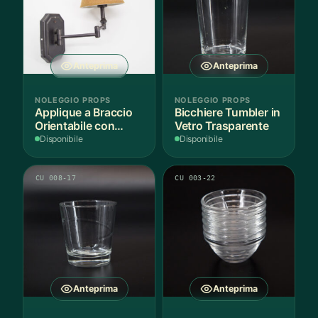
Anteprima
Anteprima
NOLEGGIO PROPS
NOLEGGIO PROPS
Applique a Braccio
Bicchiere Tumbler in
Orientabile con
Vetro Trasparente
Paralume Tessuto
Disponibile
Disponibile
CU 008-17
CU 003-22
Anteprima
Anteprima