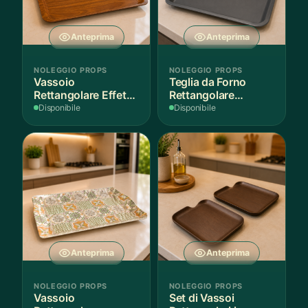
Anteprima
Anteprima
NOLEGGIO PROPS
NOLEGGIO PROPS
Vassoio
Teglia da Forno
Rettangolare Effetto
Rettangolare
Legno
Antiaderente
Disponibile
Disponibile
Anteprima
Anteprima
NOLEGGIO PROPS
NOLEGGIO PROPS
Vassoio
Set di Vassoi