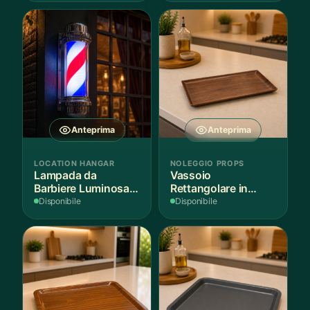
Anteprima
Anteprima
LOCATION HANGAR
NOLEGGIO PROPS
Lampada da
Vassoio
Barbiere Luminosa
Rettangolare in
Rotante
Legno Scuro
Disponibile
Disponibile