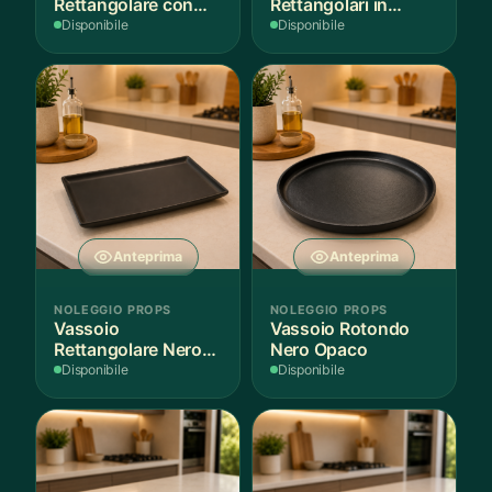
Rettangolare con
Rettangolari in
Fantasia
Finitura Legno
Disponibile
Disponibile
Mediterranea
Scuro
Anteprima
Anteprima
NOLEGGIO PROPS
NOLEGGIO PROPS
Vassoio
Vassoio Rotondo
Rettangolare Nero
Nero Opaco
Opaco
Disponibile
Disponibile