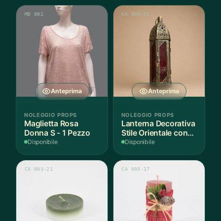
MD 002
CA 003-01
Anteprima
Anteprima
NOLEGGIO PROPS
NOLEGGIO PROPS
Maglietta Rosa
Lanterna Decorativa
Donna S - 1 Pezzo
Stile Orientale con
Vetri Rossi
Disponibile
Disponibile
CA 003-21
CA 003-17