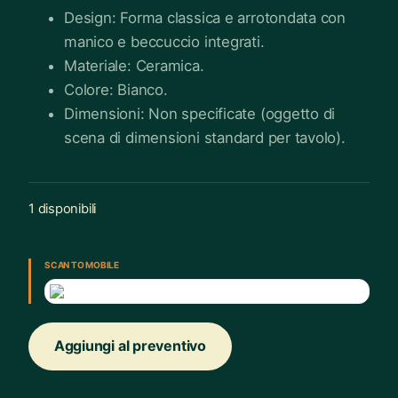
Design: Forma classica e arrotondata con
manico e beccuccio integrati.
Materiale: Ceramica.
Colore: Bianco.
Dimensioni: Non specificate (oggetto di
scena di dimensioni standard per tavolo).
1 disponibili
Teiera
Classica
SCAN TO MOBILE
in
Ceramica
Bianca
Aggiungi al preventivo
quantità