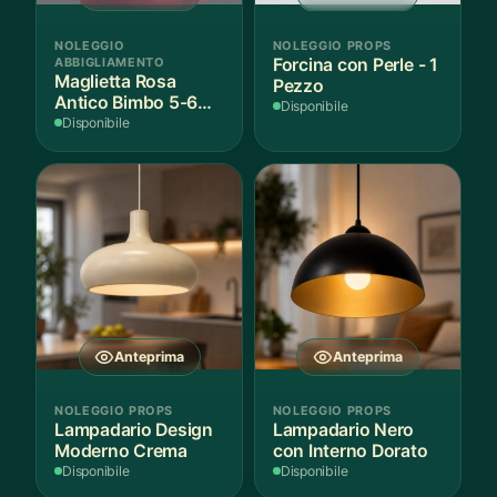
NOLEGGIO
NOLEGGIO PROPS
ABBIGLIAMENTO
Forcina con Perle - 1
Maglietta Rosa
Pezzo
Antico Bimbo 5-6
Disponibile
Anni Cotone - 1
Disponibile
Pezzo
Anteprima
Anteprima
NOLEGGIO PROPS
NOLEGGIO PROPS
Lampadario Design
Lampadario Nero
Moderno Crema
con Interno Dorato
Disponibile
Disponibile