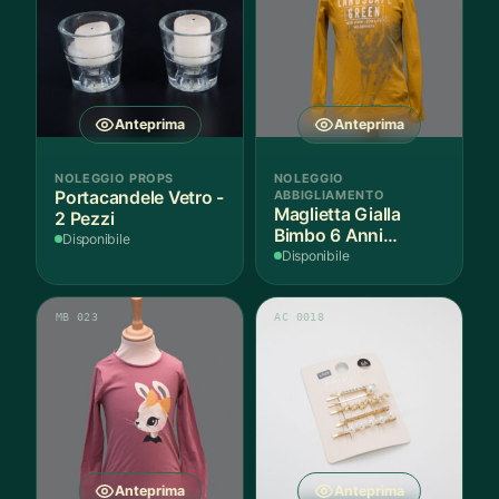
Anteprima
Anteprima
NOLEGGIO PROPS
NOLEGGIO
Portacandele Vetro -
ABBIGLIAMENTO
Maglietta Gialla
2 Pezzi
Bimbo 6 Anni
Disponibile
Cotone - 1 Pezzo
Disponibile
MB 023
AC 0018
Anteprima
Anteprima