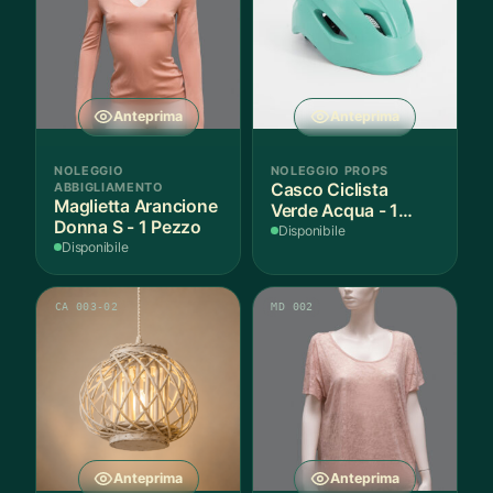
Anteprima
Anteprima
NOLEGGIO
NOLEGGIO PROPS
ABBIGLIAMENTO
Casco Ciclista
Maglietta Arancione
Verde Acqua - 1
Donna S - 1 Pezzo
Pezzo
Disponibile
Disponibile
CA 003-02
MD 002
Anteprima
Anteprima