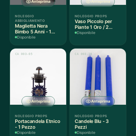
Anteprima
Anteprima
NOLEGGIO
NOLEGGIO PROPS
ABBIGLIAMENTO
Vaso Piccolo per
Maglietta Nera
Piante 1 Oro / 2
Bimbo 5 Anni - 1
Argento - 3 Pezzi
Disponibile
Pezzo
Disponibile
CA 003-05
CA 003-18
Anteprima
Anteprima
NOLEGGIO PROPS
NOLEGGIO PROPS
Portacandela Etnico
Candele Blu - 3
- 1 Pezzo
Pezzi
Disponibile
Disponibile