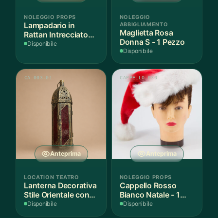
NOLEGGIO PROPS
NOLEGGIO
Lampadario in
ABBIGLIAMENTO
Maglietta Rosa
Rattan Intrecciato
Donna S - 1 Pezzo
Bianco
Disponibile
Disponibile
CA 003-01
CAPPELLO 030
Anteprima
Anteprima
LOCATION TEATRO
NOLEGGIO PROPS
Lanterna Decorativa
Cappello Rosso
Stile Orientale con
Bianco Natale - 1
Vetri Rossi
Pezzo
Disponibile
Disponibile