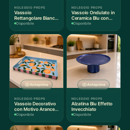
NOLEGGIO PROPS
NOLEGGIO PROPS
Vassoio
Vassoio Ondulato in
Rettangolare Bianco
Ceramica Blu con
per Scenografie
Bordo Dorato
Disponibile
Disponibile
Anteprima
Anteprima
NOLEGGIO PROPS
NOLEGGIO PROPS
Vassoio Decorativo
Alzatina Blu Effetto
con Motivo Arance e
Invecchiato
Foglie
Disponibile
Disponibile