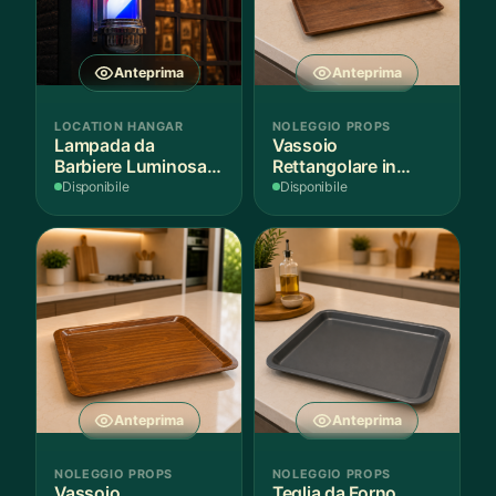
Anteprima
Anteprima
LOCATION HANGAR
NOLEGGIO PROPS
Lampada da
Vassoio
Barbiere Luminosa
Rettangolare in
Rotante
Legno Scuro
Disponibile
Disponibile
Anteprima
Anteprima
NOLEGGIO PROPS
NOLEGGIO PROPS
Vassoio
Teglia da Forno