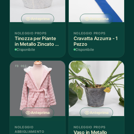
Anteprima
Anteprima
NOLEGGIO PROPS
NOLEGGIO PROPS
Tinozza per Piante
Cravatta Azzurra - 1
in Metallo Zincato -
Pezzo
1 Pezzo
Disponibile
Disponibile
FB 002
CC 002-05
Anteprima
Anteprima
NOLEGGIO
NOLEGGIO PROPS
ABBIGLIAMENTO
Vaso in Metallo