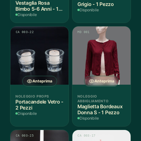
Vestaglia Rosa
Grigio - 1 Pezzo
Bimbo 5-6 Anni - 1
Disponibile
Pezzo
Disponibile
CA 003-22
MD 001
Anteprima
Anteprima
NOLEGGIO PROPS
NOLEGGIO
Portacandele Vetro -
ABBIGLIAMENTO
Maglietta Bordeaux
2 Pezzi
Donna S - 1 Pezzo
Disponibile
Disponibile
CA 003-25
CA 003-17