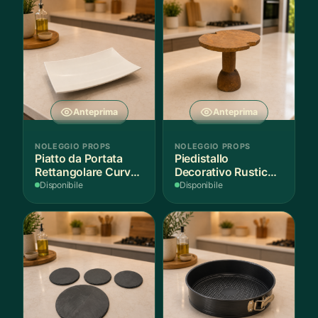
Anteprima
Anteprima
NOLEGGIO PROPS
NOLEGGIO PROPS
Piatto da Portata
Piedistallo
Rettangolare Curvo
Decorativo Rustico
Bianco
in Legno
Disponibile
Disponibile