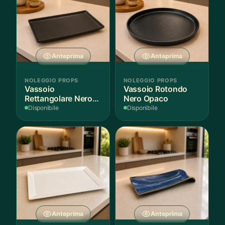
Anteprima
Anteprima
NOLEGGIO PROPS
NOLEGGIO PROPS
Vassoio
Vassoio Rotondo
Rettangolare Nero
Nero Opaco
Opaco
Disponibile
Disponibile
Anteprima
Anteprima