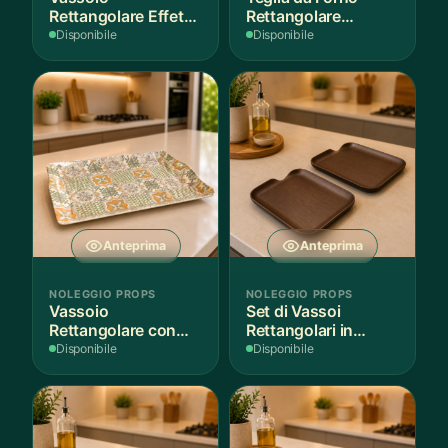
Rettangolare Effetto
Rettangolare
Legno
Antiaderente
Disponibile
Disponibile
Anteprima
Anteprima
NOLEGGIO PROPS
NOLEGGIO PROPS
Vassoio
Set di Vassoi
Rettangolare con
Rettangolari in
Fantasia
Finitura Legno
Disponibile
Disponibile
Mediterranea
Scuro