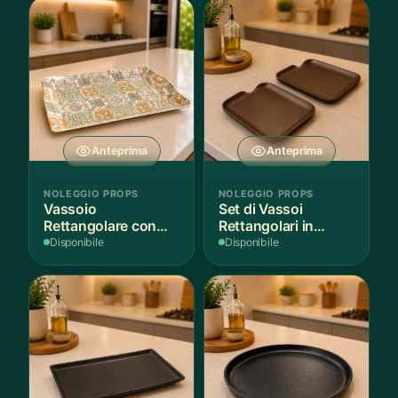
Anteprima
Anteprima
NOLEGGIO PROPS
NOLEGGIO PROPS
Vassoio
Set di Vassoi
Rettangolare con
Rettangolari in
Fantasia
Finitura Legno
Disponibile
Disponibile
Mediterranea
Scuro