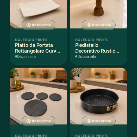
Anteprima
Anteprima
NOLEGGIO PROPS
NOLEGGIO PROPS
Piatto da Portata
Piedistallo
Rettangolare Curvo
Decorativo Rustico
Bianco
in Legno
Disponibile
Disponibile
Anteprima
Anteprima
NOLEGGIO PROPS
NOLEGGIO PROPS