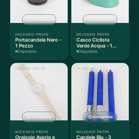
Anteprima
Anteprima
NOLEGGIO PROPS
NOLEGGIO PROPS
Portacandela Nero -
Casco Ciclista
1 Pezzo
Verde Acqua - 1
Pezzo
Disponibile
Disponibile
OROLOGIO 005-00
CA 003-18
Anteprima
Anteprima
NOLEGGIO PROPS
NOLEGGIO PROPS
Orologio Avorio e
Candele Blu - 3