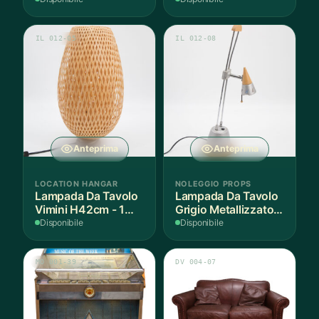
IL 012-05
IL 012-08
Anteprima
Anteprima
LOCATION HANGAR
NOLEGGIO PROPS
Lampada Da Tavolo
Lampada Da Tavolo
Vimini H42cm - 1
Grigio Metallizzato
Pezzo
H55cm - 1 Pezzo
Disponibile
Disponibile
MO 001-39
DV 004-07