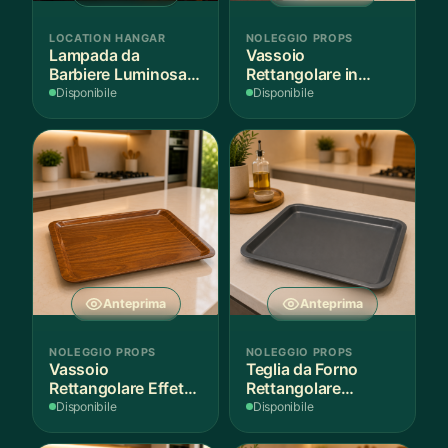
LOCATION HANGAR
NOLEGGIO PROPS
Lampada da
Vassoio
Barbiere Luminosa
Rettangolare in
Rotante
Legno Scuro
Disponibile
Disponibile
Anteprima
Anteprima
NOLEGGIO PROPS
NOLEGGIO PROPS
Vassoio
Teglia da Forno
Rettangolare Effetto
Rettangolare
Legno
Antiaderente
Disponibile
Disponibile