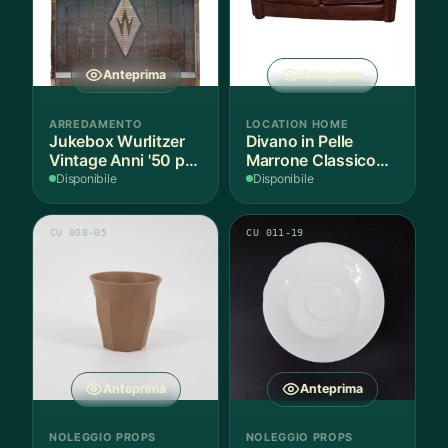
Anteprima
Anteprima
ARREDAMENTO
LOCATION HOME
Jukebox Wurlitzer
Divano in Pelle
Vintage Anni '50 per
Marrone Classico
Noleggio
per Noleggio
Disponibile
Disponibile
Scenografie
Scenografie
CU 008-05
CU 011-19
Anteprima
Anteprima
NOLEGGIO PROPS
NOLEGGIO PROPS