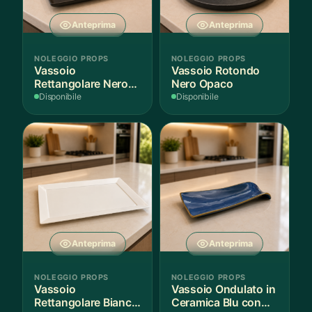
Anteprima
Anteprima
NOLEGGIO PROPS
NOLEGGIO PROPS
Vassoio
Vassoio Rotondo
Rettangolare Nero
Nero Opaco
Opaco
Disponibile
Disponibile
Anteprima
Anteprima
NOLEGGIO PROPS
NOLEGGIO PROPS
Vassoio
Vassoio Ondulato in
Rettangolare Bianco
Ceramica Blu con