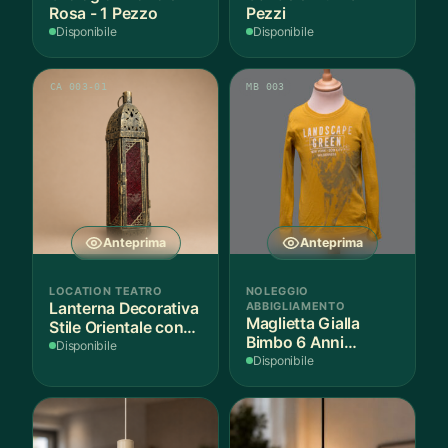
Rosa - 1 Pezzo
Pezzi
Disponibile
Disponibile
CA 003-01
MB 003
Anteprima
Anteprima
LOCATION TEATRO
NOLEGGIO
Lanterna Decorativa
ABBIGLIAMENTO
Maglietta Gialla
Stile Orientale con
Bimbo 6 Anni
Vetri Rossi
Disponibile
Cotone - 1 Pezzo
Disponibile