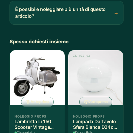
È possibile noleggiare più unità di questo
articolo?
Spesso richiesti insieme
IL 012-02
Anteprima
Anteprima
NOLEGGIO PROPS
NOLEGGIO PROPS
Lambretta Li 150
Lampada Da Tavolo
Scooter Vintage
Sfera Bianca D24cm
Bianco e Grigio
- 2 Pezzi
Disponibile
Disponibile