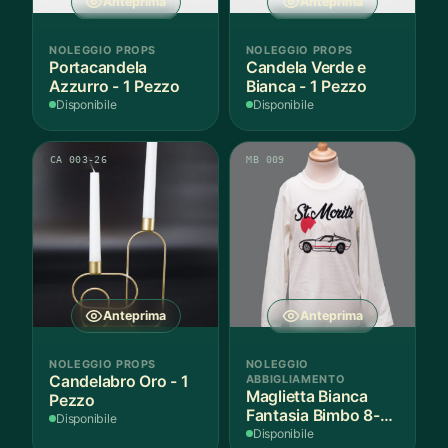
Anteprima
Anteprima
NOLEGGIO PROPS
NOLEGGIO PROPS
Portacandela
Candela Verde e
Azzurro - 1 Pezzo
Bianca - 1 Pezzo
Disponibile
Disponibile
CA 003-26
MB 009
Anteprima
Anteprima
NOLEGGIO PROPS
NOLEGGIO
Candelabro Oro - 1
ABBIGLIAMENTO
Maglietta Bianca
Pezzo
Fantasia Bimbo 8-9
Disponibile
Anni Cotone - 1
Disponibile