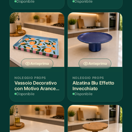
per Scenografie
Bordo Dorato
Disponibile
Disponibile
Anteprima
Anteprima
NOLEGGIO PROPS
NOLEGGIO PROPS
Vassoio Decorativo
Alzatina Blu Effetto
con Motivo Arance e
Invecchiato
Foglie
Disponibile
Disponibile