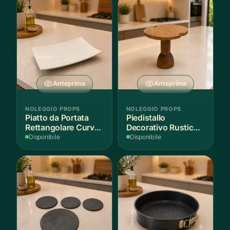
Anteprima
Anteprima
NOLEGGIO PROPS
NOLEGGIO PROPS
Piatto da Portata
Piedistallo
Rettangolare Curvo
Decorativo Rustico
Bianco
in Legno
Disponibile
Disponibile