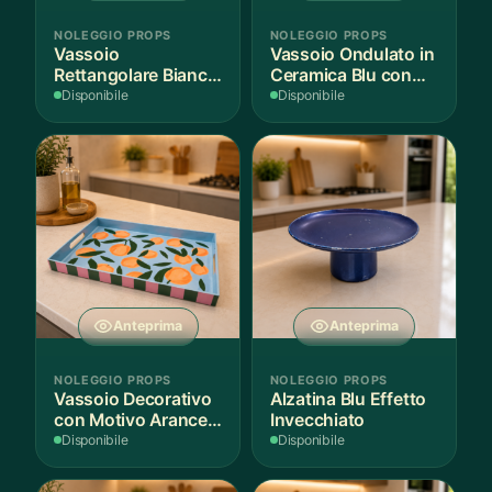
NOLEGGIO PROPS
NOLEGGIO PROPS
Vassoio
Vassoio Ondulato in
Rettangolare Bianco
Ceramica Blu con
per Scenografie
Bordo Dorato
Disponibile
Disponibile
Anteprima
Anteprima
NOLEGGIO PROPS
NOLEGGIO PROPS
Vassoio Decorativo
Alzatina Blu Effetto
con Motivo Arance e
Invecchiato
Foglie
Disponibile
Disponibile