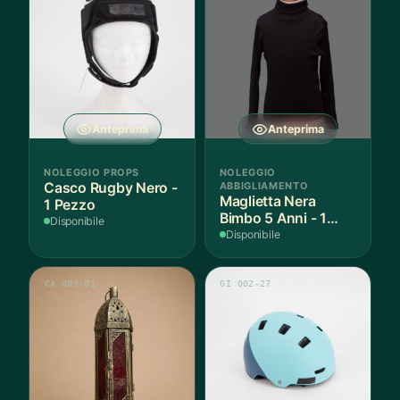
Anteprima
Anteprima
NOLEGGIO PROPS
NOLEGGIO
Casco Rugby Nero -
ABBIGLIAMENTO
Maglietta Nera
1 Pezzo
Bimbo 5 Anni - 1
Disponibile
Pezzo
Disponibile
CA 003-01
GI 002-27