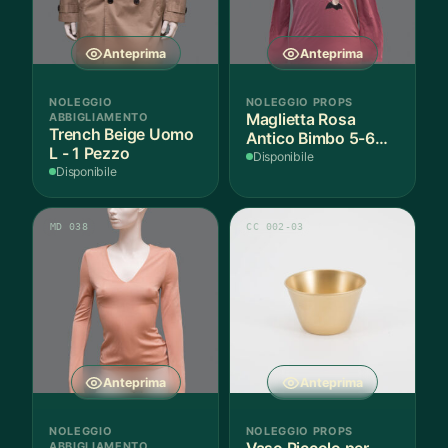
Anteprima
Anteprima
NOLEGGIO
NOLEGGIO PROPS
ABBIGLIAMENTO
Maglietta Rosa
Trench Beige Uomo
Antico Bimbo 5-6
L - 1 Pezzo
Anni Cotone - 1
Disponibile
Disponibile
Pezzo
MD 038
CC 002-03
Anteprima
Anteprima
NOLEGGIO
NOLEGGIO PROPS
ABBIGLIAMENTO