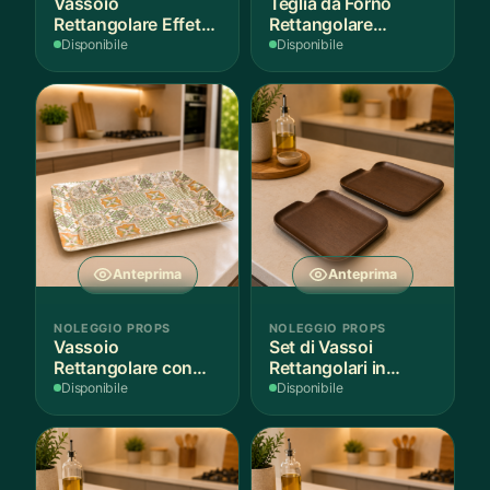
Vassoio
Teglia da Forno
Rettangolare Effetto
Rettangolare
Legno
Antiaderente
Disponibile
Disponibile
Anteprima
Anteprima
NOLEGGIO PROPS
NOLEGGIO PROPS
Vassoio
Set di Vassoi
Rettangolare con
Rettangolari in
Fantasia
Finitura Legno
Disponibile
Disponibile
Mediterranea
Scuro