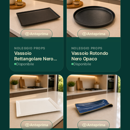
Anteprima
Anteprima
NOLEGGIO PROPS
NOLEGGIO PROPS
Vassoio
Vassoio Rotondo
Rettangolare Nero
Nero Opaco
Opaco
Disponibile
Disponibile
Anteprima
Anteprima