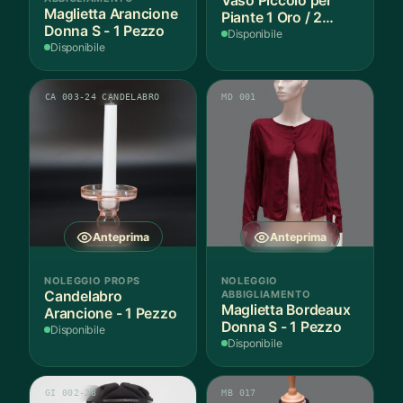
Vaso Piccolo per
Maglietta Arancione
Piante 1 Oro / 2
Donna S - 1 Pezzo
Argento - 3 Pezzi
Disponibile
Disponibile
CA 003-24 CANDELABRO
MD 001
Anteprima
Anteprima
NOLEGGIO PROPS
NOLEGGIO
Candelabro
ABBIGLIAMENTO
Maglietta Bordeaux
Arancione - 1 Pezzo
Donna S - 1 Pezzo
Disponibile
Disponibile
GI 002-28
MB 017