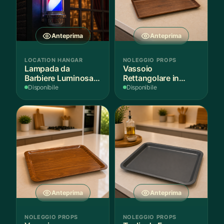
Anteprima
Anteprima
LOCATION HANGAR
NOLEGGIO PROPS
Lampada da
Vassoio
Barbiere Luminosa
Rettangolare in
Rotante
Legno Scuro
Disponibile
Disponibile
Anteprima
Anteprima
NOLEGGIO PROPS
NOLEGGIO PROPS