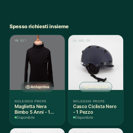
Spesso richiesti insieme
MB 017
Gi 002-26
Anteprima
Anteprima
NOLEGGIO PROPS
NOLEGGIO PROPS
Maglietta Nera
Casco Ciclista Nero
Bimbo 5 Anni - 1
- 1 Pezzo
Pezzo
Disponibile
Disponibile