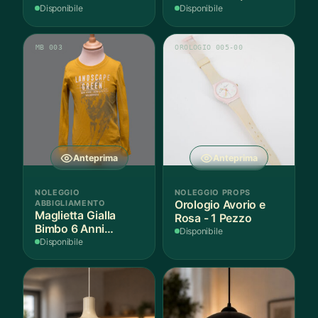
Argento - 3 Pezzi
Disponibile
Disponibile
MB 003
OROLOGIO 005-00
Anteprima
Anteprima
NOLEGGIO
NOLEGGIO PROPS
ABBIGLIAMENTO
Orologio Avorio e
Maglietta Gialla
Rosa - 1 Pezzo
Bimbo 6 Anni
Disponibile
Cotone - 1 Pezzo
Disponibile