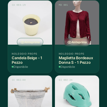
CA 003-19
MD 001
Anteprima
Anteprima
NOLEGGIO PROPS
NOLEGGIO PROPS
Candela Beige - 1
Maglietta Bordeaux
Pezzo
Donna S - 1 Pezzo
Disponibile
Disponibile
CC 002-00
GI 002-24