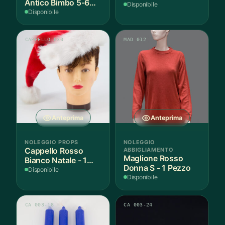
Antico Bimbo 5-6
Disponibile
Anni Cotone - 1
Disponibile
Pezzo
CAPPELLO 030
MAD 012
Anteprima
Anteprima
NOLEGGIO PROPS
NOLEGGIO
Cappello Rosso
ABBIGLIAMENTO
Maglione Rosso
Bianco Natale - 1
Donna S - 1 Pezzo
Pezzo
Disponibile
Disponibile
CA 003-18
CA 003-24