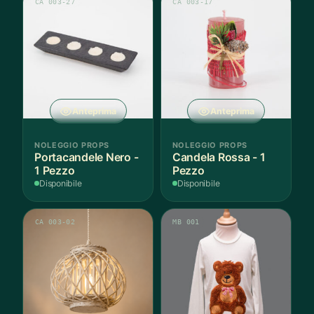
CA 003-27
CA 003-17
Anteprima
Anteprima
NOLEGGIO PROPS
NOLEGGIO PROPS
Portacandele Nero -
Candela Rossa - 1
1 Pezzo
Pezzo
Disponibile
Disponibile
CA 003-02
MB 001