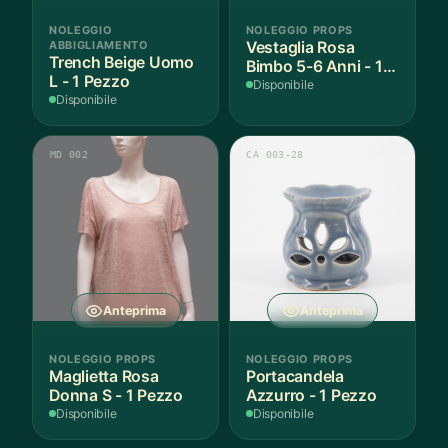
NOLEGGIO
NOLEGGIO PROPS
ABBIGLIAMENTO
Vestaglia Rosa
Trench Beige Uomo
Bimbo 5-6 Anni - 1
L - 1 Pezzo
Pezzo
Disponibile
Disponibile
MD 002
CA 003-28
Anteprima
Anteprima
NOLEGGIO PROPS
NOLEGGIO PROPS
Maglietta Rosa
Portacandela
Donna S - 1 Pezzo
Azzurro - 1 Pezzo
Disponibile
Disponibile