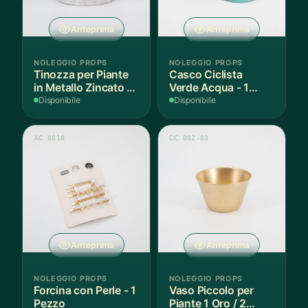
Anteprima
Anteprima
NOLEGGIO PROPS
NOLEGGIO PROPS
Tinozza per Piante
Casco Ciclista
in Metallo Zincato -
Verde Acqua - 1
1 Pezzo
Pezzo
Disponibile
Disponibile
AC 0018
CC 002-03
Anteprima
Anteprima
NOLEGGIO PROPS
NOLEGGIO PROPS
Forcina con Perle - 1
Vaso Piccolo per
Pezzo
Piante 1 Oro / 2