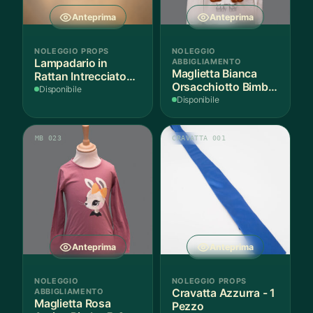
Anteprima
Anteprima
NOLEGGIO PROPS
NOLEGGIO
Lampadario in
ABBIGLIAMENTO
Maglietta Bianca
Rattan Intrecciato
Orsacchiotto Bimbo
Bianco
Disponibile
6-7 Anni Cotone - 1
Disponibile
Pezzo
MB 023
CRAVATTA 001
Anteprima
Anteprima
NOLEGGIO
NOLEGGIO PROPS
ABBIGLIAMENTO
Cravatta Azzurra - 1
Maglietta Rosa
Pezzo