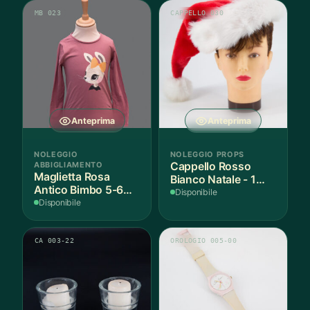
MB 023
CAPPELLO 030
Anteprima
Anteprima
NOLEGGIO
NOLEGGIO PROPS
ABBIGLIAMENTO
Cappello Rosso
Maglietta Rosa
Bianco Natale - 1
Antico Bimbo 5-6
Pezzo
Disponibile
Anni Cotone - 1
Disponibile
Pezzo
CA 003-22
OROLOGIO 005-00