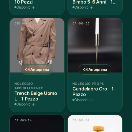
10 Pezzi
Bimbo 5-6 Anni - 1
Pezzo
Disponibile
Disponibile
GIU 008
CA 003-25
Anteprima
Anteprima
NOLEGGIO
NOLEGGIO PROPS
ABBIGLIAMENTO
Candelabro Oro - 1
Trench Beige Uomo
Pezzo
L - 1 Pezzo
Disponibile
Disponibile
CA 003-24
CA 003-04