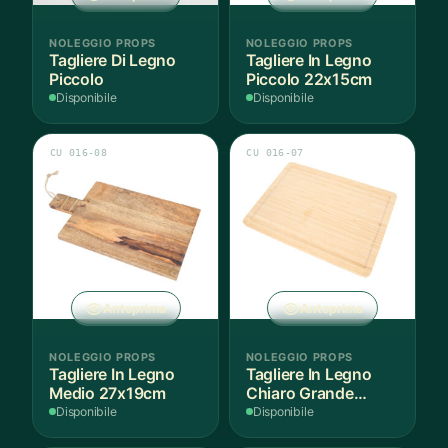
NOLEGGIO PROPS
NOLEGGIO PROPS
Tagliere Di Legno
Tagliere In Legno
Piccolo
Piccolo 22x15cm
Disponibile
Disponibile
CU 016-08
CU 016-07
Anteprima
Anteprima
NOLEGGIO PROPS
NOLEGGIO PROPS
Tagliere In Legno
Tagliere In Legno
Medio 27x19cm
Chiaro Grande
45x33cm
Disponibile
Disponibile