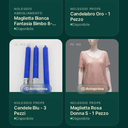
NOLEGGIO
NOLEGGIO PROPS
ABBIGLIAMENTO
Candelabro Oro - 1
Maglietta Bianca
Pezzo
Fantasia Bimbo 8-9
Disponibile
Anni Cotone - 1
Disponibile
Pezzo
CA 003-18
MD 002
Anteprima
Anteprima
NOLEGGIO PROPS
NOLEGGIO PROPS
Candele Blu - 3
Maglietta Rosa
Pezzi
Donna S - 1 Pezzo
Disponibile
Disponibile