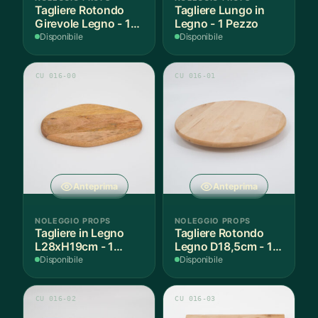
Tagliere Rotondo
Tagliere Lungo in
Girevole Legno - 1
Legno - 1 Pezzo
Pezzo
Disponibile
Disponibile
CU 016-00
CU 016-01
Anteprima
Anteprima
NOLEGGIO PROPS
NOLEGGIO PROPS
Tagliere in Legno
Tagliere Rotondo
L28xH19cm - 1
Legno D18,5cm - 1
Pezzo
Pezzo
Disponibile
Disponibile
CU 016-02
CU 016-03