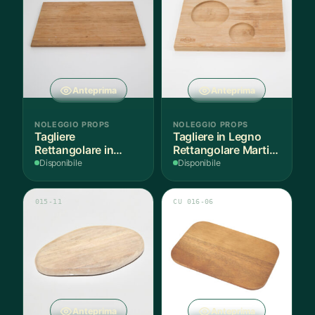
Anteprima
Anteprima
NOLEGGIO PROPS
NOLEGGIO PROPS
Tagliere
Tagliere in Legno
Rettangolare in
Rettangolare Martini
Legno L45xP29cm -
Incavo - 1 Pezzo
Disponibile
Disponibile
1 Pezzo
015-11
CU 016-06
Anteprima
Anteprima