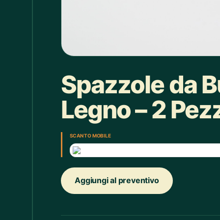
Box doccia
1
Bracciale
4
Bretelle
4
Calice
7
Spazzole da B
Camicie Bimbi
3
Legno – 2 Pezz
Camicie Donna
29
Camicie Uomo
35
SCAN TO MOBILE
Candelabro
7
Candele
33
Aggiungi al preventivo
Cappello
43
Caraffe
2