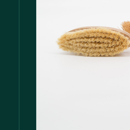
Accessori
147
Adattatore MDP
1
Arredamento
1.117
Asciugamani
37
Bacinelle
3
Bagno
148
Barattoli
29
Batterie
5
Bicchieri
35
Bollitori
2
Bottiglie di Vetro
5