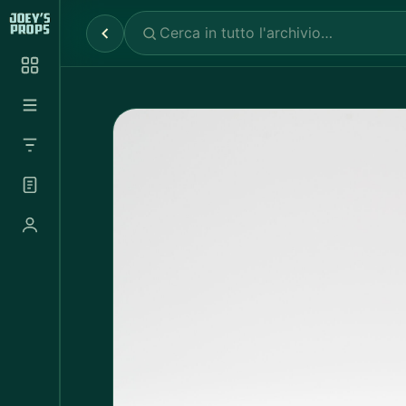
Reparti
✕
Noleggio Props
2.030
Noleggio Luci e Camere
72
Noleggio Abbigliamento
697
Tutte le categorie
Abbigliamento Sportivo
20
Abito Donna
37
Abito Uomo
4
Accappatoio
3