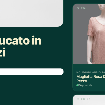
MD 002
ucato in
i
NOLEGGIO ABBIGLI
Maglietta Rosa D
Pezzo
Disponibile
GI 002-27