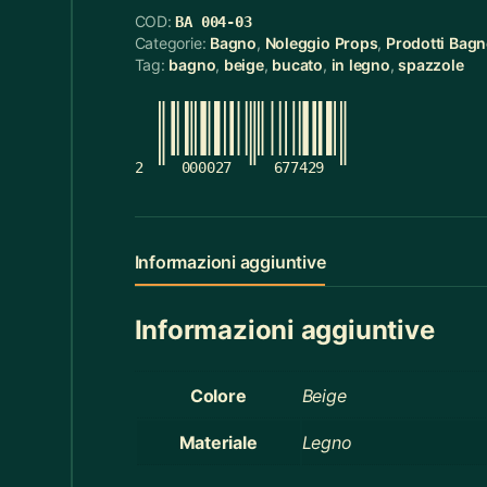
COD:
BA 004-03
Cerchietti
5
Categorie:
Bagno
,
Noleggio Props
,
Prodotti Bag
Tag:
bagno
,
beige
,
bucato
,
in legno
,
spazzole
Cerchietti Halloween
3
Ceste
55
Cinture
12
2
000027
677429
Ciotola Grande
6
Ciotola Piccola
21
Informazioni aggiuntive
Collana
3
Informazioni aggiuntive
Contenitori Bagno
8
Coperte
12
Colore
Beige
Copridivano
2
Materiale
Legno
Cravatte
4