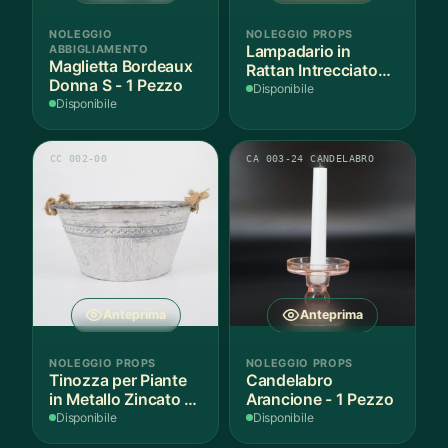
NOLEGGIO
NOLEGGIO PROPS
ABBIGLIAMENTO
Lampadario in
Maglietta Bordeaux
Rattan Intrecciato
Donna S - 1 Pezzo
Bianco
Disponibile
Disponibile
CC 002-00
CA 003-24 CANDELABRO
Anteprima
Anteprima
NOLEGGIO PROPS
NOLEGGIO PROPS
Tinozza per Piante
Candelabro
in Metallo Zincato -
Arancione - 1 Pezzo
1 Pezzo
Disponibile
Disponibile