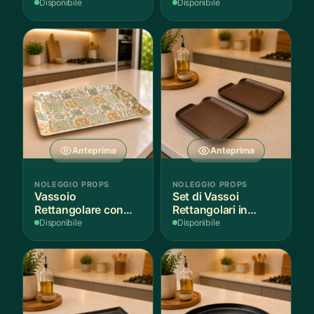
Legno
Antiaderente
Disponibile
Disponibile
Anteprima
Anteprima
NOLEGGIO PROPS
NOLEGGIO PROPS
Vassoio
Set di Vassoi
Rettangolare con
Rettangolari in
Fantasia
Finitura Legno
Disponibile
Disponibile
Mediterranea
Scuro