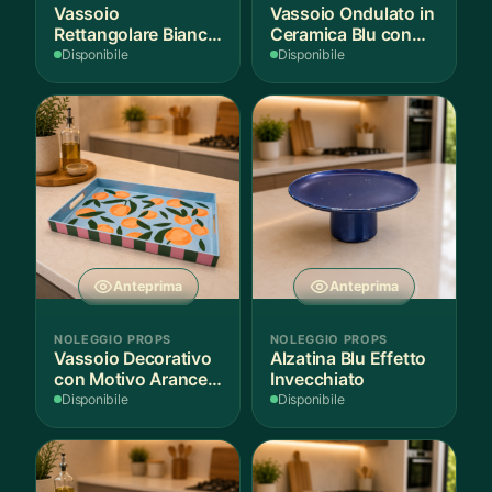
Vassoio
Vassoio Ondulato in
Rettangolare Bianco
Ceramica Blu con
per Scenografie
Bordo Dorato
Disponibile
Disponibile
Anteprima
Anteprima
NOLEGGIO PROPS
NOLEGGIO PROPS
Vassoio Decorativo
Alzatina Blu Effetto
con Motivo Arance e
Invecchiato
Foglie
Disponibile
Disponibile