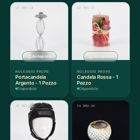
CA 003-16
CA 003-17
Anteprima
Anteprima
NOLEGGIO PROPS
NOLEGGIO PROPS
Portacandela
Candela Rossa - 1
Argento - 1 Pezzo
Pezzo
Disponibile
Disponibile
GI 002-28
CA 003-24