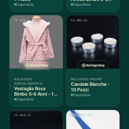
Anni Cotone - 1
Disponibile
Disponibile
Pezzo
FB 002
CA 003-23
Anteprima
Anteprima
NOLEGGIO
NOLEGGIO PROPS
ABBIGLIAMENTO
Candele Bianche -
Vestaglia Rosa
10 Pezzi
Bimbo 5-6 Anni - 1
Disponibile
Pezzo
Disponibile
CA 003-22
CRAVATTA 001