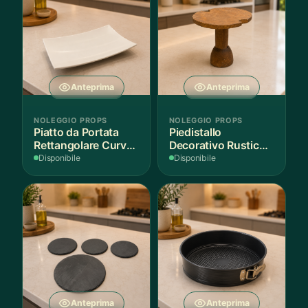
Anteprima
Anteprima
NOLEGGIO PROPS
NOLEGGIO PROPS
Piatto da Portata
Piedistallo
Rettangolare Curvo
Decorativo Rustico
Bianco
in Legno
Disponibile
Disponibile
Anteprima
Anteprima