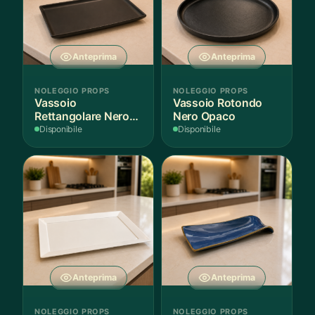
Anteprima
Anteprima
NOLEGGIO PROPS
NOLEGGIO PROPS
Vassoio
Vassoio Rotondo
Rettangolare Nero
Nero Opaco
Opaco
Disponibile
Disponibile
Anteprima
Anteprima
NOLEGGIO PROPS
NOLEGGIO PROPS