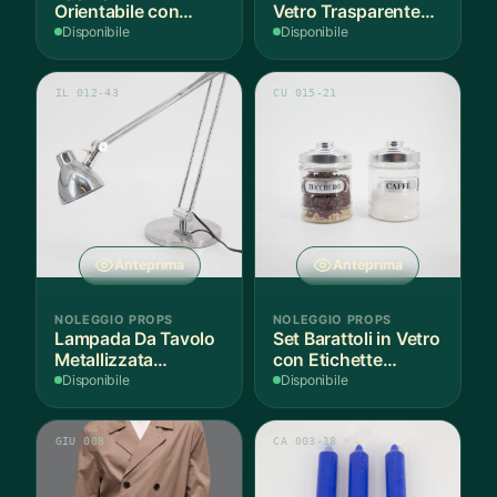
Orientabile con
Vetro Trasparente
Paralume Tessuto
Impilabili
Disponibile
Disponibile
IL 012-43
CU 015-21
Anteprima
Anteprima
NOLEGGIO PROPS
NOLEGGIO PROPS
Lampada Da Tavolo
Set Barattoli in Vetro
Metallizzata
con Etichette
L17xH80cm - 1
Zucchero e Caffè
Disponibile
Disponibile
Pezzo
GIU 008
CA 003-18