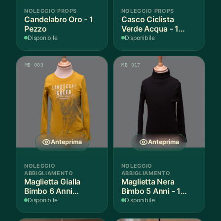
NOLEGGIO PROPS
NOLEGGIO PROPS
Candelabro Oro - 1
Casco Ciclista
Pezzo
Verde Acqua - 1
Pezzo
Disponibile
Disponibile
MB 003
MB 017
Anteprima
Anteprima
NOLEGGIO
NOLEGGIO
ABBIGLIAMENTO
ABBIGLIAMENTO
Maglietta Gialla
Maglietta Nera
Bimbo 6 Anni
Bimbo 5 Anni - 1
Cotone - 1 Pezzo
Pezzo
Disponibile
Disponibile