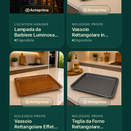
Anteprima
Anteprima
LOCATION HANGAR
NOLEGGIO PROPS
Lampada da
Vassoio
Barbiere Luminosa
Rettangolare in
Rotante
Legno Scuro
Disponibile
Disponibile
Anteprima
Anteprima
NOLEGGIO PROPS
NOLEGGIO PROPS
Vassoio
Teglia da Forno
Rettangolare Effetto
Rettangolare