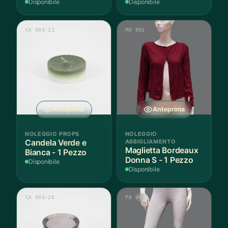
Pezzo
Disponibile
Disponibile
CA 003-21
MD 001
Anteprima
Anteprima
NOLEGGIO PROPS
NOLEGGIO
Candela Verde e
ABBIGLIAMENTO
Maglietta Bordeaux
Bianca - 1 Pezzo
Donna S - 1 Pezzo
Disponibile
Disponibile
CA 003-20
PD 047