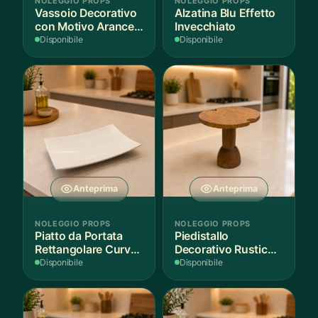
NOLEGGIO PROPS
NOLEGGIO PROPS
Vassoio Decorativo
Alzatina Blu Effetto
con Motivo Arance e
Invecchiato
Foglie
Disponibile
Disponibile
Anteprima
Anteprima
NOLEGGIO PROPS
NOLEGGIO PROPS
Piatto da Portata
Piedistallo
Rettangolare Curvo
Decorativo Rustico
Bianco
in Legno
Disponibile
Disponibile