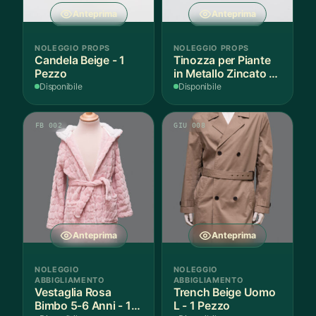
Anteprima
Anteprima
NOLEGGIO PROPS
NOLEGGIO PROPS
Candela Beige - 1
Tinozza per Piante
Pezzo
in Metallo Zincato -
1 Pezzo
Disponibile
Disponibile
FB 002
GIU 008
Anteprima
Anteprima
NOLEGGIO
NOLEGGIO
ABBIGLIAMENTO
ABBIGLIAMENTO
Vestaglia Rosa
Trench Beige Uomo
Bimbo 5-6 Anni - 1
L - 1 Pezzo