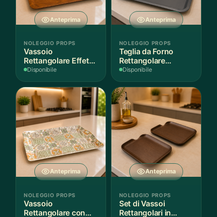
Anteprima
Anteprima
NOLEGGIO PROPS
NOLEGGIO PROPS
Vassoio
Teglia da Forno
Rettangolare Effetto
Rettangolare
Legno
Antiaderente
Disponibile
Disponibile
Anteprima
Anteprima
NOLEGGIO PROPS
NOLEGGIO PROPS
Vassoio
Set di Vassoi
Rettangolare con
Rettangolari in