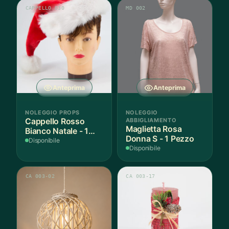
CAPPELLO 030
MD 002
Anteprima
Anteprima
NOLEGGIO PROPS
NOLEGGIO
Cappello Rosso
ABBIGLIAMENTO
Maglietta Rosa
Bianco Natale - 1
Donna S - 1 Pezzo
Pezzo
Disponibile
Disponibile
CA 003-02
CA 003-17