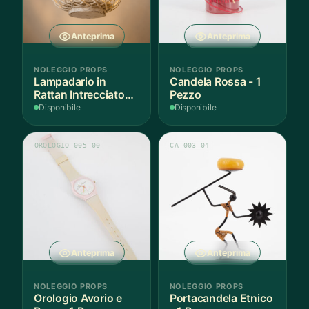
Anteprima
Anteprima
NOLEGGIO PROPS
NOLEGGIO PROPS
Lampadario in
Candela Rossa - 1
Rattan Intrecciato
Pezzo
Bianco
Disponibile
Disponibile
OROLOGIO 005-00
CA 003-04
Anteprima
Anteprima
NOLEGGIO PROPS
NOLEGGIO PROPS
Orologio Avorio e
Portacandela Etnico