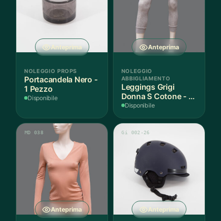
Anteprima
Anteprima
NOLEGGIO PROPS
NOLEGGIO
Portacandela Nero -
ABBIGLIAMENTO
Leggings Grigi
1 Pezzo
Donna S Cotone - 1
Disponibile
Paio
Disponibile
MD 038
Gi 002-26
Anteprima
Anteprima