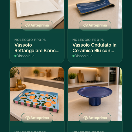
Anteprima
Anteprima
NOLEGGIO PROPS
NOLEGGIO PROPS
Vassoio
Vassoio Ondulato in
Rettangolare Bianco
Ceramica Blu con
per Scenografie
Bordo Dorato
Disponibile
Disponibile
Anteprima
Anteprima