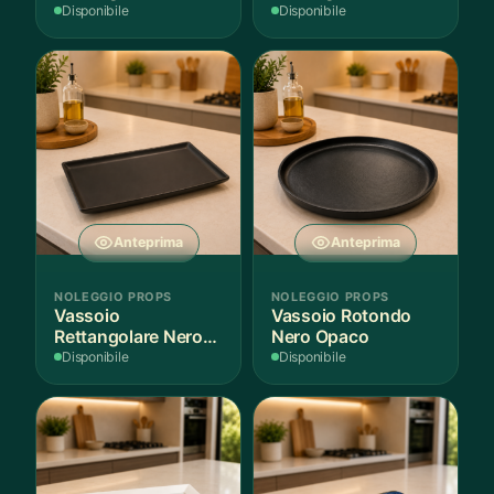
Fantasia
Finitura Legno
Disponibile
Disponibile
Mediterranea
Scuro
Anteprima
Anteprima
NOLEGGIO PROPS
NOLEGGIO PROPS
Vassoio
Vassoio Rotondo
Rettangolare Nero
Nero Opaco
Opaco
Disponibile
Disponibile