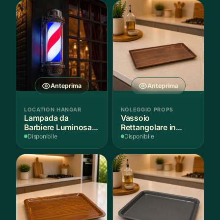
Anteprima
Anteprima
LOCATION HANGAR
NOLEGGIO PROPS
Lampada da
Vassoio
Barbiere Luminosa
Rettangolare in
Rotante
Legno Scuro
Disponibile
Disponibile