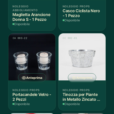
NOLEGGIO
NOLEGGIO PROPS
ABBIGLIAMENTO
Casco Ciclista Nero
Maglietta Arancione
- 1 Pezzo
Donna S - 1 Pezzo
Disponibile
Disponibile
CA 003-22
CC 002-01
Anteprima
Anteprima
NOLEGGIO PROPS
NOLEGGIO PROPS
Portacandele Vetro -
Tinozza per Piante
2 Pezzi
in Metallo Zincato -
3 Pezzi
Disponibile
Disponibile