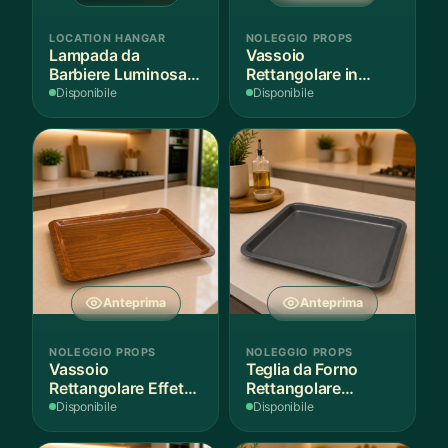
LOCATION HANGAR
NOLEGGIO PROPS
Lampada da
Vassoio
Barbiere Luminosa
Rettangolare in
Rotante
Legno Scuro
Disponibile
Disponibile
Anteprima
Anteprima
NOLEGGIO PROPS
NOLEGGIO PROPS
Vassoio
Teglia da Forno
Rettangolare Effetto
Rettangolare
Legno
Antiaderente
Disponibile
Disponibile