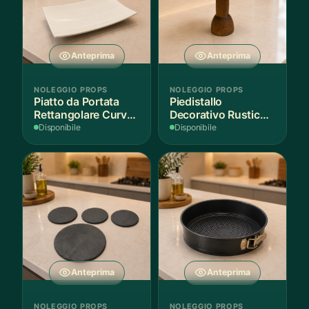
Anteprima
Anteprima
NOLEGGIO PROPS
NOLEGGIO PROPS
Piatto da Portata
Piedistallo
Rettangolare Curvo
Decorativo Rustico
Bianco
in Legno
Disponibile
Disponibile
Anteprima
Anteprima
NOLEGGIO PROPS
NOLEGGIO PROPS