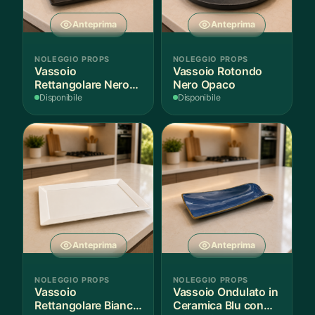
Anteprima
Anteprima
NOLEGGIO PROPS
NOLEGGIO PROPS
Vassoio
Vassoio Rotondo
Rettangolare Nero
Nero Opaco
Opaco
Disponibile
Disponibile
Anteprima
Anteprima
NOLEGGIO PROPS
NOLEGGIO PROPS
Vassoio
Vassoio Ondulato in
Rettangolare Bianco
Ceramica Blu con