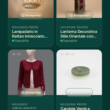
Anteprima
Anteprima
NOLEGGIO PROPS
LOCATION TEATRO
Lampadario in
Lanterna Decorativa
Rattan Intrecciato
Stile Orientale con
Bianco
Vetri Rossi
Disponibile
Disponibile
MD 001
CA 003-21
Anteprima
Anteprima
NOLEGGIO
NOLEGGIO PROPS
ABBIGLIAMENTO
Candela Verde e