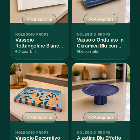
Anteprima
Anteprima
NOLEGGIO PROPS
NOLEGGIO PROPS
Vassoio
Vassoio Ondulato in
Rettangolare Bianco
Ceramica Blu con
per Scenografie
Bordo Dorato
Disponibile
Disponibile
Anteprima
Anteprima
NOLEGGIO PROPS
NOLEGGIO PROPS
Vassoio Decorativo
Alzatina Blu Effetto