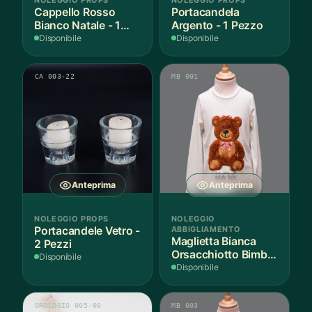
NOLEGGIO PROPS
NOLEGGIO PROPS
Cappello Rosso
Portacandela
Bianco Natale - 1
Argento - 1 Pezzo
Pezzo
Disponibile
Disponibile
CA 003-22
MB 001
Anteprima
Anteprima
NOLEGGIO PROPS
NOLEGGIO
Portacandele Vetro -
ABBIGLIAMENTO
Maglietta Bianca
2 Pezzi
Orsacchiotto Bimbo
Disponibile
6-7 Anni Cotone - 1
Disponibile
Pezzo
OROLOGIO 005-00
MB 003