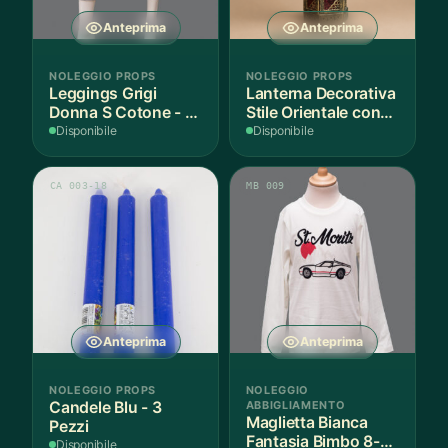
Anteprima
Anteprima
NOLEGGIO PROPS
NOLEGGIO PROPS
Leggings Grigi
Lanterna Decorativa
Donna S Cotone - 1
Stile Orientale con
Paio
Vetri Rossi
Disponibile
Disponibile
CA 003-18
MB 009
Anteprima
Anteprima
NOLEGGIO PROPS
NOLEGGIO
Candele Blu - 3
ABBIGLIAMENTO
Maglietta Bianca
Pezzi
Fantasia Bimbo 8-9
Disponibile