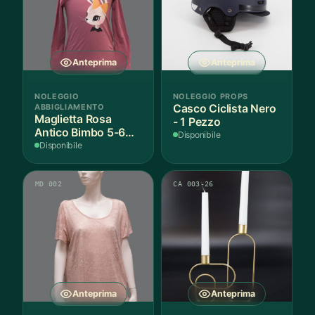
Anteprima
Anteprima
NOLEGGIO
NOLEGGIO PROPS
ABBIGLIAMENTO
Casco Ciclista Nero
Maglietta Rosa
- 1 Pezzo
Antico Bimbo 5-6
Disponibile
Anni Cotone - 1
Disponibile
Pezzo
MD 002
CA 003-26
Anteprima
Anteprima