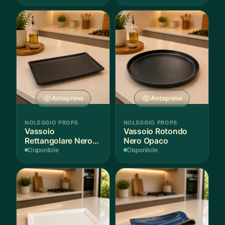
Mediterranea
Scuro
Anteprima
Anteprima
NOLEGGIO PROPS
NOLEGGIO PROPS
Vassoio
Vassoio Rotondo
Rettangolare Nero
Nero Opaco
Opaco
Disponibile
Disponibile