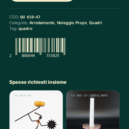
COD:
QU 010-47
Categorie:
Arredamento
,
Noleggio Props
,
Quadri
Tag:
quadro
2
000044
733825
Spesso richiesti insieme
CA 003-04
CA 003-24 CANDELABRO