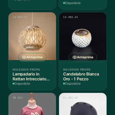
Anni Cotone - 1
Disponibile
Pezzo
CA 003-02
CA 003-24
Anteprima
Anteprima
NOLEGGIO PROPS
NOLEGGIO PROPS
Lampadario in
Candelabro Bianca
Rattan Intrecciato
Oro - 1 Pezzo
Bianco
Disponibile
Disponibile
MB 023
Gi 002-26