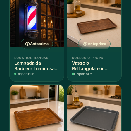
Anteprima
Anteprima
LOCATION HANGAR
NOLEGGIO PROPS
Lampada da
Vassoio
Barbiere Luminosa
Rettangolare in
Rotante
Legno Scuro
Disponibile
Disponibile