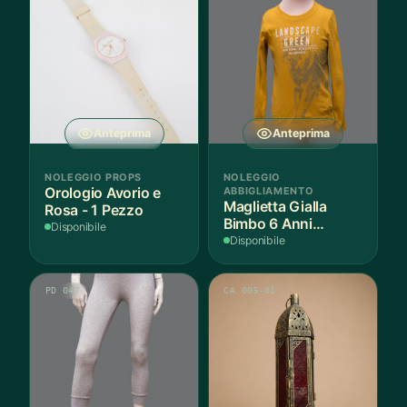
Anteprima
Anteprima
NOLEGGIO PROPS
NOLEGGIO
Orologio Avorio e
ABBIGLIAMENTO
Maglietta Gialla
Rosa - 1 Pezzo
Bimbo 6 Anni
Disponibile
Cotone - 1 Pezzo
Disponibile
PD 047
CA 003-01