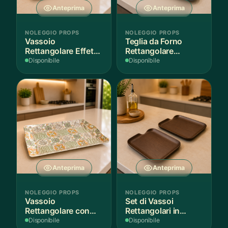
Anteprima
Anteprima
NOLEGGIO PROPS
NOLEGGIO PROPS
Vassoio
Teglia da Forno
Rettangolare Effetto
Rettangolare
Legno
Antiaderente
Disponibile
Disponibile
Anteprima
Anteprima
NOLEGGIO PROPS
NOLEGGIO PROPS
Vassoio
Set di Vassoi
Rettangolare con
Rettangolari in
Fantasia
Finitura Legno
Disponibile
Disponibile