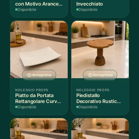
con Motivo Arance e
Invecchiato
Foglie
Disponibile
Disponibile
Anteprima
Anteprima
NOLEGGIO PROPS
NOLEGGIO PROPS
Piatto da Portata
Piedistallo
Rettangolare Curvo
Decorativo Rustico
Bianco
in Legno
Disponibile
Disponibile