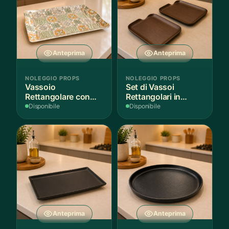
Anteprima
Anteprima
NOLEGGIO PROPS
NOLEGGIO PROPS
Vassoio
Set di Vassoi
Rettangolare con
Rettangolari in
Fantasia
Finitura Legno
Disponibile
Disponibile
Mediterranea
Scuro
Anteprima
Anteprima