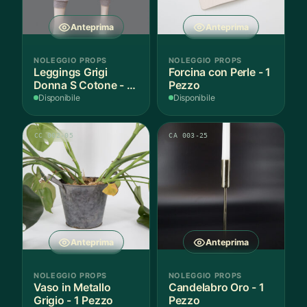
Anteprima
Anteprima
NOLEGGIO PROPS
NOLEGGIO PROPS
Leggings Grigi
Forcina con Perle - 1
Donna S Cotone - 1
Pezzo
Paio
Disponibile
Disponibile
CC 002-05
CA 003-25
Anteprima
Anteprima
NOLEGGIO PROPS
NOLEGGIO PROPS
Vaso in Metallo
Candelabro Oro - 1
Grigio - 1 Pezzo
Pezzo