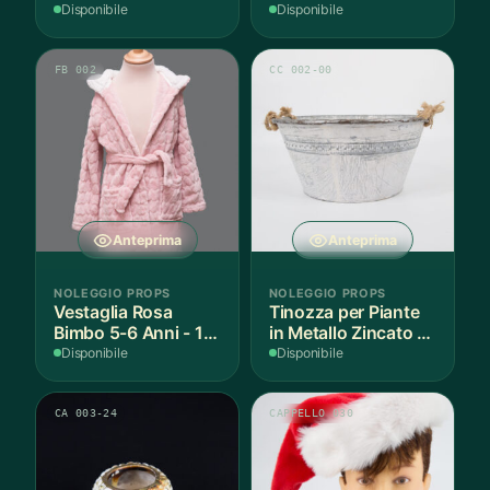
Disponibile
Disponibile
FB 002
CC 002-00
Anteprima
Anteprima
NOLEGGIO PROPS
NOLEGGIO PROPS
Vestaglia Rosa
Tinozza per Piante
Bimbo 5-6 Anni - 1
in Metallo Zincato -
Pezzo
1 Pezzo
Disponibile
Disponibile
CA 003-24
CAPPELLO 030