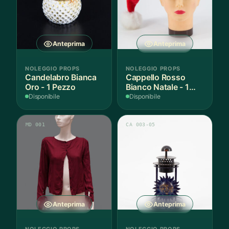
Anteprima
Anteprima
NOLEGGIO PROPS
NOLEGGIO PROPS
Candelabro Bianca
Cappello Rosso
Oro - 1 Pezzo
Bianco Natale - 1
Pezzo
Disponibile
Disponibile
MD 001
CA 003-05
Anteprima
Anteprima
NOLEGGIO PROPS
NOLEGGIO PROPS