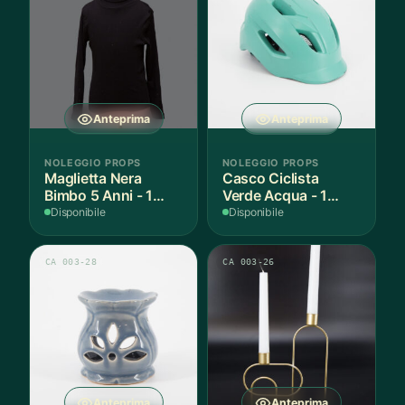
Anteprima
Anteprima
NOLEGGIO PROPS
NOLEGGIO PROPS
Maglietta Nera
Casco Ciclista
Bimbo 5 Anni - 1
Verde Acqua - 1
Pezzo
Pezzo
Disponibile
Disponibile
CA 003-28
CA 003-26
Anteprima
Anteprima