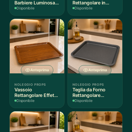
Barbiere Luminosa
Rettangolare in
Rotante
Legno Scuro
Disponibile
Disponibile
Anteprima
Anteprima
NOLEGGIO PROPS
NOLEGGIO PROPS
Vassoio
Teglia da Forno
Rettangolare Effetto
Rettangolare
Legno
Antiaderente
Disponibile
Disponibile