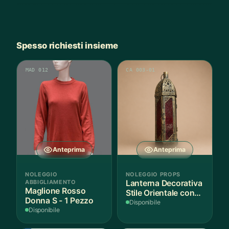
Spesso richiesti insieme
MAD 012
CA 003-01
Anteprima
Anteprima
NOLEGGIO
NOLEGGIO PROPS
ABBIGLIAMENTO
Lanterna Decorativa
Maglione Rosso
Stile Orientale con
Donna S - 1 Pezzo
Vetri Rossi
Disponibile
Disponibile