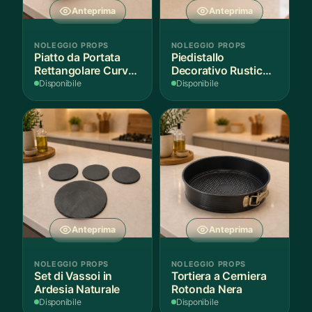
Anteprima
Anteprima
NOLEGGIO PROPS
NOLEGGIO PROPS
Piatto da Portata
Piedistallo
Rettangolare Curvo
Decorativo Rustico
Bianco
in Legno
Disponibile
Disponibile
Anteprima
Anteprima
NOLEGGIO PROPS
NOLEGGIO PROPS
Set di Vassoi in
Tortiera a Cerniera
Ardesia Naturale
Rotonda Nera
Disponibile
Disponibile