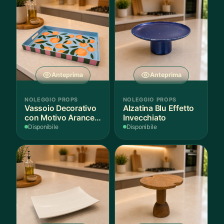
Anteprima
Anteprima
NOLEGGIO PROPS
NOLEGGIO PROPS
Vassoio Decorativo
Alzatina Blu Effetto
con Motivo Arance e
Invecchiato
Foglie
Disponibile
Disponibile