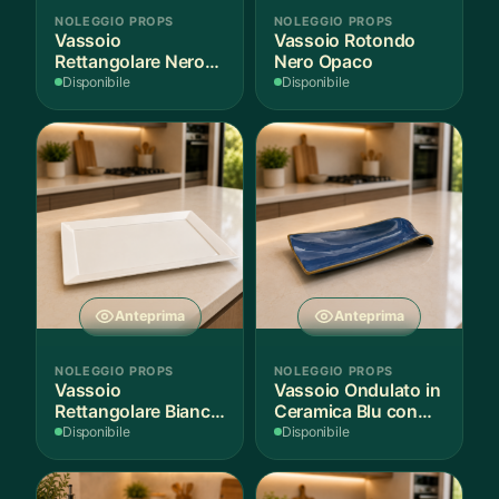
NOLEGGIO PROPS
NOLEGGIO PROPS
Vassoio
Vassoio Rotondo
Rettangolare Nero
Nero Opaco
Opaco
Disponibile
Disponibile
Anteprima
Anteprima
NOLEGGIO PROPS
NOLEGGIO PROPS
Vassoio
Vassoio Ondulato in
Rettangolare Bianco
Ceramica Blu con
per Scenografie
Bordo Dorato
Disponibile
Disponibile