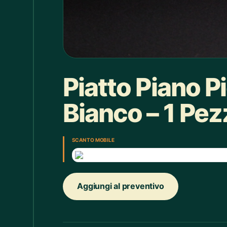
Box doccia
1
Bracciale
4
Bretelle
4
Calice
7
Piatto Piano P
Camicie Bimbi
3
Bianco – 1 Pez
Camicie Donna
29
Camicie Uomo
35
SCAN TO MOBILE
Candelabro
7
Candele
33
Aggiungi al preventivo
Cappello
43
Caraffe
2