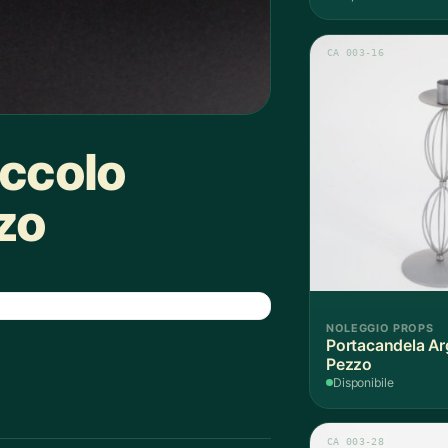
CA 003-16
iccolo
zo
NOLEGGIO PROPS
Portacandela Ar
Pezzo
Disponibile
CA 003-28