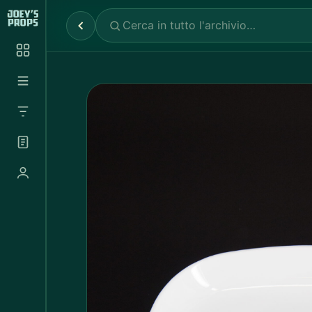
Reparti
✕
Noleggio Props
2.030
Noleggio Luci e Camere
72
Noleggio Abbigliamento
697
Tutte le categorie
Abbigliamento Sportivo
20
Abito Donna
37
Abito Uomo
4
Accappatoio
3