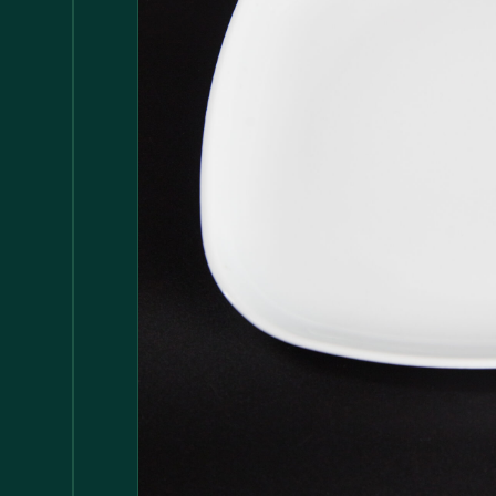
Accessori
147
Adattatore MDP
1
Arredamento
1.117
Asciugamani
37
Bacinelle
3
Bagno
148
Barattoli
29
Batterie
5
Bicchieri
35
Bollitori
2
Bottiglie di Vetro
5