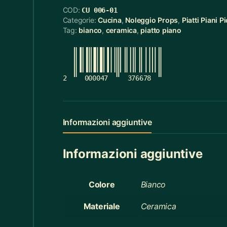
COD:
CU 006-01
Cerchietti
5
Categorie:
Cucina
,
Noleggio Props
,
Piatti Piani Pi
Tag:
bianco
,
ceramica
,
piatto piano
Cerchietti Halloween
3
Ceste
55
Cinture
12
2
000047
376678
Ciotola Grande
6
Ciotola Piccola
21
Informazioni aggiuntive
Collana
3
Informazioni aggiuntive
Contenitori Bagno
8
Coperte
12
Colore
Bianco
Copridivano
2
Materiale
Ceramica
Cravatte
4