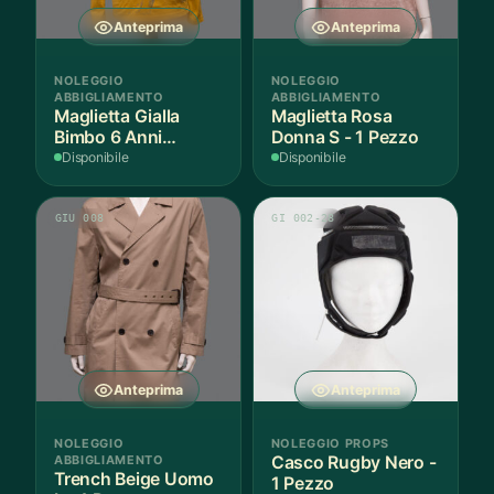
Anteprima
Anteprima
NOLEGGIO
NOLEGGIO
ABBIGLIAMENTO
ABBIGLIAMENTO
Maglietta Gialla
Maglietta Rosa
Bimbo 6 Anni
Donna S - 1 Pezzo
Cotone - 1 Pezzo
Disponibile
Disponibile
GIU 008
GI 002-28
Anteprima
Anteprima
NOLEGGIO
NOLEGGIO PROPS
ABBIGLIAMENTO
Casco Rugby Nero -
Trench Beige Uomo
1 Pezzo