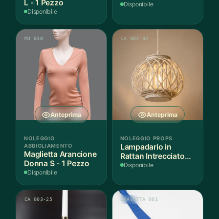
L - 1 Pezzo
Disponibile
Disponibile
MD 038
CA 003-02
Anteprima
Anteprima
NOLEGGIO
NOLEGGIO PROPS
ABBIGLIAMENTO
Lampadario in
Maglietta Arancione
Rattan Intrecciato
Donna S - 1 Pezzo
Bianco
Disponibile
Disponibile
CA 003-25
CRAVATTA 001