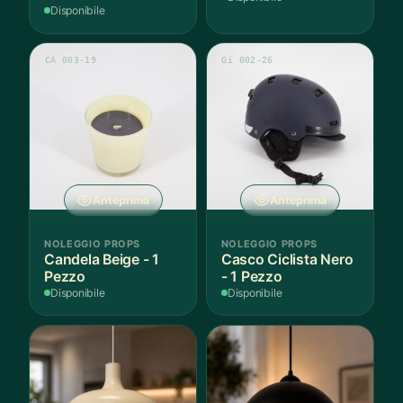
Pezzo
Disponibile
CA 003-19
Gi 002-26
Anteprima
Anteprima
NOLEGGIO PROPS
NOLEGGIO PROPS
Candela Beige - 1
Casco Ciclista Nero
Pezzo
- 1 Pezzo
Disponibile
Disponibile