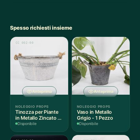
Spesso richiesti insieme
CC 002-00
CC 002-05
Anteprima
Anteprima
NOLEGGIO PROPS
NOLEGGIO PROPS
Tinozza per Piante
Vaso in Metallo
in Metallo Zincato -
Grigio - 1 Pezzo
1 Pezzo
Disponibile
Disponibile