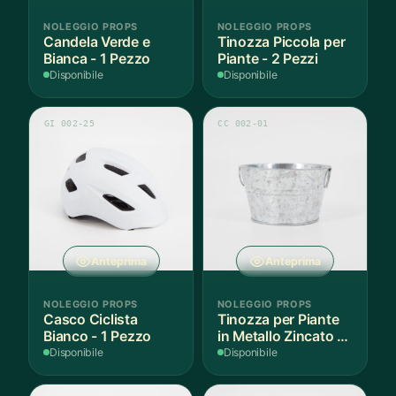
NOLEGGIO PROPS
NOLEGGIO PROPS
Candela Verde e
Tinozza Piccola per
Bianca - 1 Pezzo
Piante - 2 Pezzi
Disponibile
Disponibile
GI 002-25
CC 002-01
Anteprima
Anteprima
NOLEGGIO PROPS
NOLEGGIO PROPS
Casco Ciclista
Tinozza per Piante
Bianco - 1 Pezzo
in Metallo Zincato -
3 Pezzi
Disponibile
Disponibile