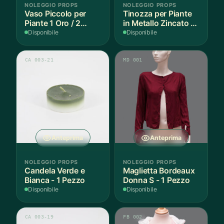
NOLEGGIO PROPS
NOLEGGIO PROPS
Vaso Piccolo per
Tinozza per Piante
Piante 1 Oro / 2
in Metallo Zincato -
Argento - 3 Pezzi
3 Pezzi
Disponibile
Disponibile
CA 003-21
MD 001
Anteprima
Anteprima
NOLEGGIO PROPS
NOLEGGIO PROPS
Candela Verde e
Maglietta Bordeaux
Bianca - 1 Pezzo
Donna S - 1 Pezzo
Disponibile
Disponibile
CA 003-19
FB 002