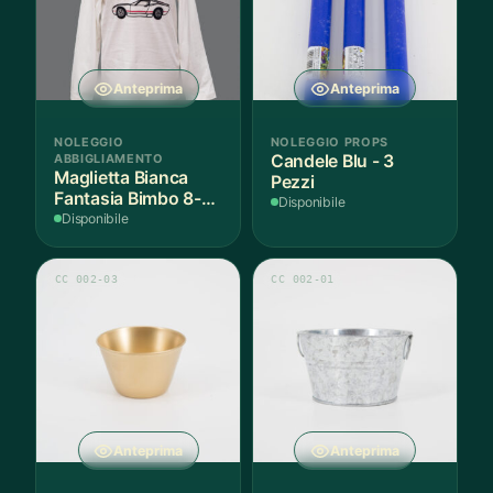
Anteprima
Anteprima
NOLEGGIO
NOLEGGIO PROPS
ABBIGLIAMENTO
Candele Blu - 3
Maglietta Bianca
Pezzi
Fantasia Bimbo 8-9
Disponibile
Anni Cotone - 1
Disponibile
Pezzo
CC 002-03
CC 002-01
Anteprima
Anteprima