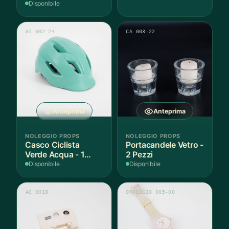
Anni Cotone - 1
Disponibile
Pezzo
GI 002-24
CA 003-22
Anteprima
Anteprima
NOLEGGIO PROPS
NOLEGGIO PROPS
Casco Ciclista
Portacandele Vetro -
Verde Acqua - 1
2 Pezzi
Pezzo
Disponibile
Disponibile
AC 0018
OROLOGIO 005-00