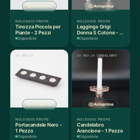
Anteprima
Anteprima
NOLEGGIO PROPS
NOLEGGIO PROPS
Tinozza Piccola per
Leggings Grigi
Piante - 2 Pezzi
Donna S Cotone - 1
Paio
Disponibile
Disponibile
CA 003-27
CA 003-24 CANDELABRO
Anteprima
Anteprima
NOLEGGIO PROPS
NOLEGGIO PROPS
Portacandele Nero -
Candelabro
1 Pezzo
Arancione - 1 Pezzo
Disponibile
Disponibile