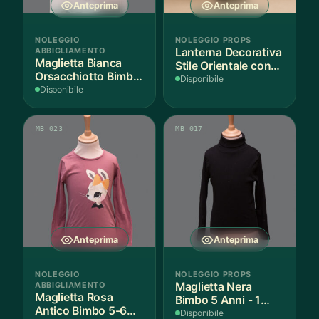
Anteprima
Anteprima
NOLEGGIO
NOLEGGIO PROPS
ABBIGLIAMENTO
Lanterna Decorativa
Maglietta Bianca
Stile Orientale con
Orsacchiotto Bimbo
Vetri Rossi
Disponibile
6-7 Anni Cotone - 1
Disponibile
Pezzo
MB 023
MB 017
Anteprima
Anteprima
NOLEGGIO
NOLEGGIO PROPS
ABBIGLIAMENTO
Maglietta Nera
Maglietta Rosa
Bimbo 5 Anni - 1
Antico Bimbo 5-6
Pezzo
Disponibile