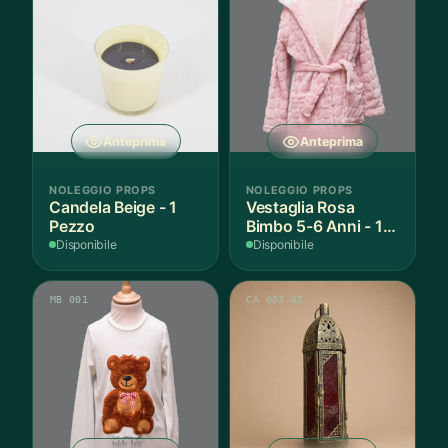
Anteprima
Anteprima
NOLEGGIO PROPS
NOLEGGIO PROPS
Candela Beige - 1
Vestaglia Rosa
Pezzo
Bimbo 5-6 Anni - 1
Pezzo
Disponibile
Disponibile
MB 001
CA 003-01