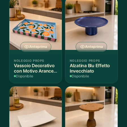
Anteprima
Anteprima
NOLEGGIO PROPS
NOLEGGIO PROPS
Vassoio Decorativo
Alzatina Blu Effetto
con Motivo Arance e
Invecchiato
Foglie
Disponibile
Disponibile