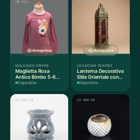
MB 023
CA 003-01
Anteprima
Anteprima
NOLEGGIO PROPS
LOCATION TEATRO
Maglietta Rosa
Lanterna Decorativa
Antico Bimbo 5-6
Stile Orientale con
Anni Cotone - 1
Vetri Rossi
Disponibile
Disponibile
Pezzo
CA 003-28
CA 003-24