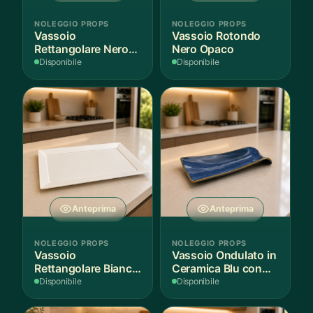
NOLEGGIO PROPS
NOLEGGIO PROPS
Vassoio
Vassoio Rotondo
Rettangolare Nero
Nero Opaco
Opaco
Disponibile
Disponibile
Anteprima
Anteprima
NOLEGGIO PROPS
NOLEGGIO PROPS
Vassoio
Vassoio Ondulato in
Rettangolare Bianco
Ceramica Blu con
per Scenografie
Bordo Dorato
Disponibile
Disponibile