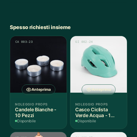
Spesso richiesti insieme
CA 003-23
GI 002-24
Anteprima
Anteprima
NOLEGGIO PROPS
NOLEGGIO PROPS
Candele Bianche -
Casco Ciclista
10 Pezzi
Verde Acqua - 1
Pezzo
Disponibile
Disponibile