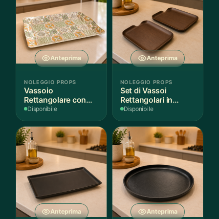
Anteprima
Anteprima
NOLEGGIO PROPS
NOLEGGIO PROPS
Vassoio
Set di Vassoi
Rettangolare con
Rettangolari in
Fantasia
Finitura Legno
Disponibile
Disponibile
Mediterranea
Scuro
Anteprima
Anteprima