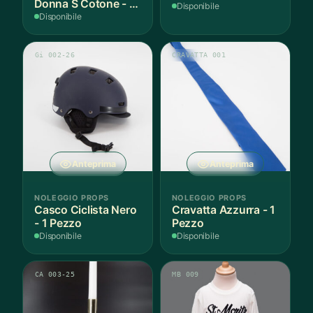
Donna S Cotone - 1
Disponibile
Paio
Disponibile
Gi 002-26
CRAVATTA 001
Anteprima
Anteprima
NOLEGGIO PROPS
NOLEGGIO PROPS
Casco Ciclista Nero
Cravatta Azzurra - 1
- 1 Pezzo
Pezzo
Disponibile
Disponibile
CA 003-25
MB 009