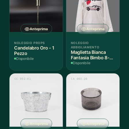
Anteprima
Anteprima
NOLEGGIO PROPS
NOLEGGIO
Candelabro Oro - 1
ABBIGLIAMENTO
Maglietta Bianca
Pezzo
Fantasia Bimbo 8-9
Disponibile
Anni Cotone - 1
Disponibile
Pezzo
CC 002-01
CA 003-20
Anteprima
Anteprima