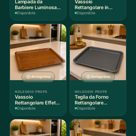
Lampada da
Vassoio
Barbiere Luminosa
Rettangolare in
Rotante
Legno Scuro
Disponibile
Disponibile
Anteprima
Anteprima
NOLEGGIO PROPS
NOLEGGIO PROPS
Vassoio
Teglia da Forno
Rettangolare Effetto
Rettangolare
Legno
Antiaderente
Disponibile
Disponibile