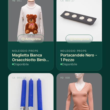
MB 001
CA 003-27
Anteprima
Anteprima
NOLEGGIO PROPS
NOLEGGIO PROPS
Maglietta Bianca
Portacandele Nero -
Orsacchiotto Bimbo
1 Pezzo
6-7 Anni Cotone - 1
Disponibile
Disponibile
Pezzo
CA 003-18
MD 038