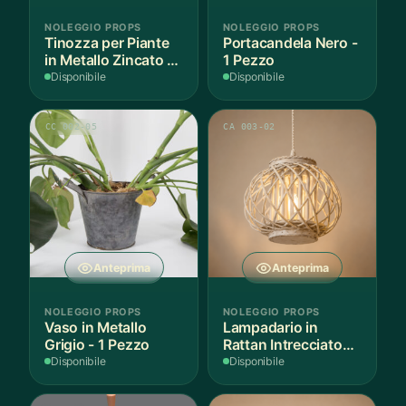
NOLEGGIO PROPS
NOLEGGIO PROPS
Tinozza per Piante
Portacandela Nero -
in Metallo Zincato -
1 Pezzo
3 Pezzi
Disponibile
Disponibile
CC 002-05
CA 003-02
Anteprima
Anteprima
NOLEGGIO PROPS
NOLEGGIO PROPS
Vaso in Metallo
Lampadario in
Grigio - 1 Pezzo
Rattan Intrecciato
Bianco
Disponibile
Disponibile