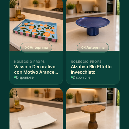
Anteprima
Anteprima
NOLEGGIO PROPS
NOLEGGIO PROPS
Vassoio Decorativo
Alzatina Blu Effetto
con Motivo Arance e
Invecchiato
Foglie
Disponibile
Disponibile