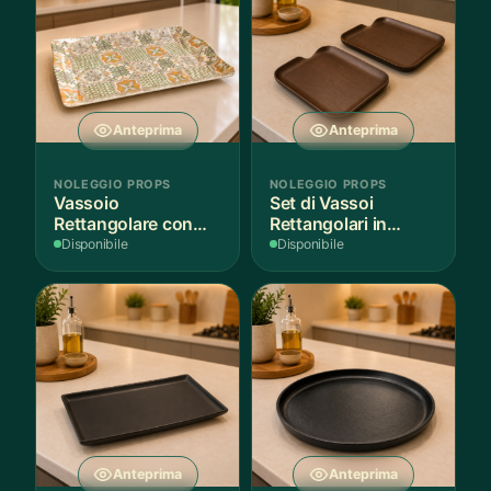
Anteprima
Anteprima
NOLEGGIO PROPS
NOLEGGIO PROPS
Vassoio
Set di Vassoi
Rettangolare con
Rettangolari in
Fantasia
Finitura Legno
Disponibile
Disponibile
Mediterranea
Scuro
Anteprima
Anteprima