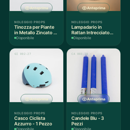
Anteprima
Anteprima
NOLEGGIO PROPS
NOLEGGIO PROPS
Tinozza per Piante
Lampadario in
in Metallo Zincato -
Rattan Intrecciato
1 Pezzo
Bianco
Disponibile
Disponibile
GI 002-27
CA 003-18
Anteprima
Anteprima
NOLEGGIO PROPS
NOLEGGIO PROPS
Casco Ciclista
Candele Blu - 3
Azzurro - 1 Pezzo
Pezzi
Disponibile
Disponibile