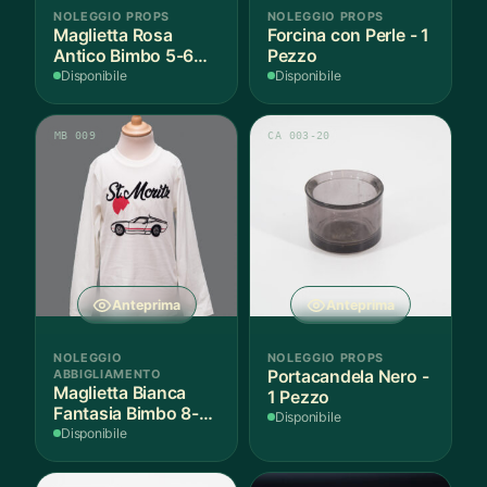
NOLEGGIO PROPS
NOLEGGIO PROPS
Maglietta Rosa
Forcina con Perle - 1
Antico Bimbo 5-6
Pezzo
Anni Cotone - 1
Disponibile
Disponibile
Pezzo
MB 009
CA 003-20
Anteprima
Anteprima
NOLEGGIO
NOLEGGIO PROPS
ABBIGLIAMENTO
Portacandela Nero -
Maglietta Bianca
1 Pezzo
Fantasia Bimbo 8-9
Disponibile
Anni Cotone - 1
Disponibile
Pezzo