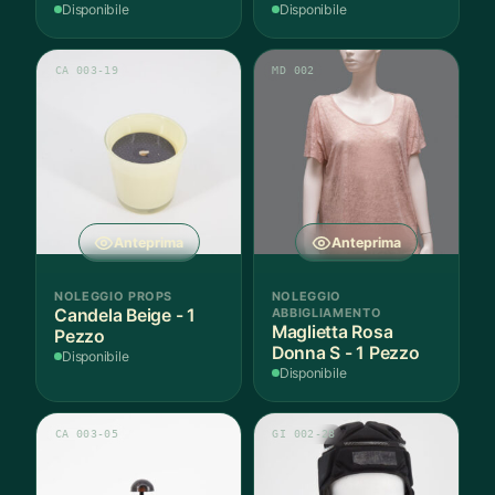
Pezzo
Disponibile
Disponibile
CA 003-19
MD 002
Anteprima
Anteprima
NOLEGGIO PROPS
NOLEGGIO
Candela Beige - 1
ABBIGLIAMENTO
Maglietta Rosa
Pezzo
Donna S - 1 Pezzo
Disponibile
Disponibile
CA 003-05
GI 002-28