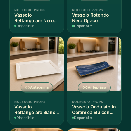
NOLEGGIO PROPS
NOLEGGIO PROPS
Vassoio
Vassoio Rotondo
Rettangolare Nero
Nero Opaco
Opaco
Disponibile
Disponibile
Anteprima
Anteprima
NOLEGGIO PROPS
NOLEGGIO PROPS
Vassoio
Vassoio Ondulato in
Rettangolare Bianco
Ceramica Blu con
per Scenografie
Bordo Dorato
Disponibile
Disponibile