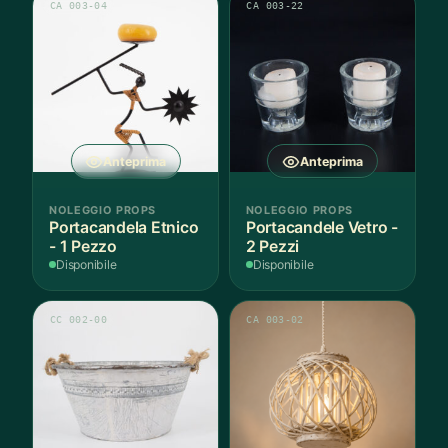
CA 003-04
CA 003-22
Anteprima
Anteprima
NOLEGGIO PROPS
NOLEGGIO PROPS
Portacandela Etnico
Portacandele Vetro -
- 1 Pezzo
2 Pezzi
Disponibile
Disponibile
CC 002-00
CA 003-02