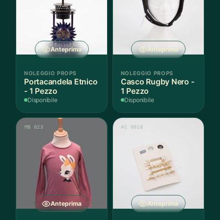
Anteprima
Anteprima
NOLEGGIO PROPS
NOLEGGIO PROPS
Portacandela Etnico
Casco Rugby Nero -
- 1 Pezzo
1 Pezzo
Disponibile
Disponibile
MB 023
AC 0018
Anteprima
Anteprima