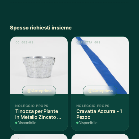
Spesso richiesti insieme
CC 002-01
CRAVATTA 001
Anteprima
Anteprima
NOLEGGIO PROPS
NOLEGGIO PROPS
Tinozza per Piante
Cravatta Azzurra - 1
in Metallo Zincato -
Pezzo
3 Pezzi
Disponibile
Disponibile