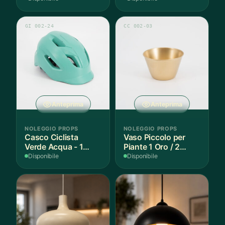
GI 002-24
CC 002-03
Anteprima
Anteprima
NOLEGGIO PROPS
NOLEGGIO PROPS
Casco Ciclista
Vaso Piccolo per
Verde Acqua - 1
Piante 1 Oro / 2
Pezzo
Argento - 3 Pezzi
Disponibile
Disponibile