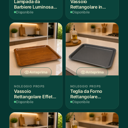
Lampada da
Vassoio
Barbiere Luminosa
Rettangolare in
Rotante
Legno Scuro
Disponibile
Disponibile
Anteprima
Anteprima
NOLEGGIO PROPS
NOLEGGIO PROPS
Vassoio
Teglia da Forno
Rettangolare Effetto
Rettangolare
Legno
Antiaderente
Disponibile
Disponibile