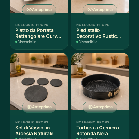
Anteprima
Anteprima
NOLEGGIO PROPS
NOLEGGIO PROPS
Piatto da Portata
Piedistallo
Rettangolare Curvo
Decorativo Rustico
Bianco
in Legno
Disponibile
Disponibile
Anteprima
Anteprima
NOLEGGIO PROPS
NOLEGGIO PROPS
Set di Vassoi in
Tortiera a Cerniera
Ardesia Naturale
Rotonda Nera