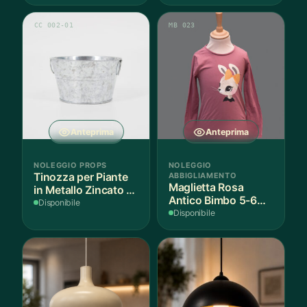
CC 002-01
MB 023
Anteprima
Anteprima
NOLEGGIO PROPS
NOLEGGIO
Tinozza per Piante
ABBIGLIAMENTO
Maglietta Rosa
in Metallo Zincato -
Antico Bimbo 5-6
3 Pezzi
Disponibile
Anni Cotone - 1
Disponibile
Pezzo