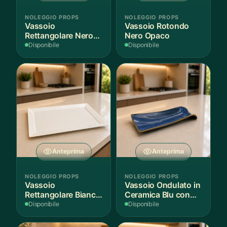
NOLEGGIO PROPS
NOLEGGIO PROPS
Vassoio
Vassoio Rotondo
Rettangolare Nero
Nero Opaco
Opaco
Disponibile
Disponibile
Anteprima
Anteprima
NOLEGGIO PROPS
NOLEGGIO PROPS
Vassoio
Vassoio Ondulato in
Rettangolare Bianco
Ceramica Blu con
per Scenografie
Bordo Dorato
Disponibile
Disponibile