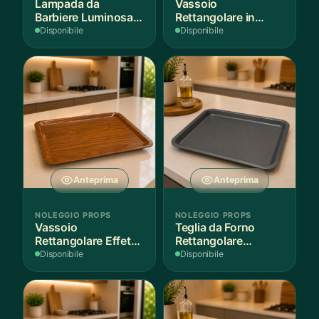
Lampada da
Vassoio
Barbiere Luminosa
Rettangolare in
Rotante
Legno Scuro
Disponibile
Disponibile
Anteprima
Anteprima
NOLEGGIO PROPS
NOLEGGIO PROPS
Vassoio
Teglia da Forno
Rettangolare Effetto
Rettangolare
Legno
Antiaderente
Disponibile
Disponibile