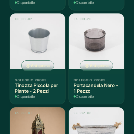
Paio
Disponibile
Disponibile
CC 002-02
CA 003-20
Anteprima
Anteprima
NOLEGGIO PROPS
NOLEGGIO PROPS
Tinozza Piccola per
Portacandela Nero -
Piante - 2 Pezzi
1 Pezzo
Disponibile
Disponibile
CA 003-01
CC 002-00