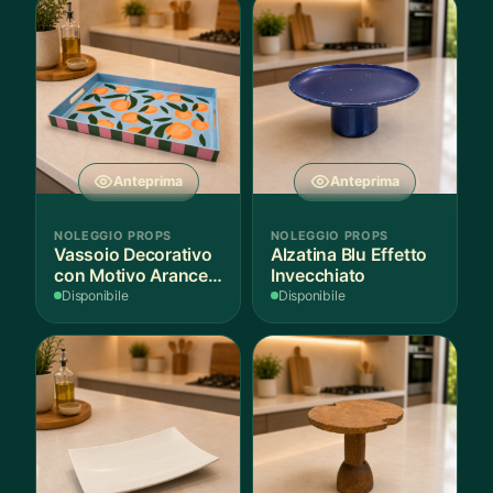
Anteprima
Anteprima
NOLEGGIO PROPS
NOLEGGIO PROPS
Vassoio Decorativo
Alzatina Blu Effetto
con Motivo Arance e
Invecchiato
Foglie
Disponibile
Disponibile