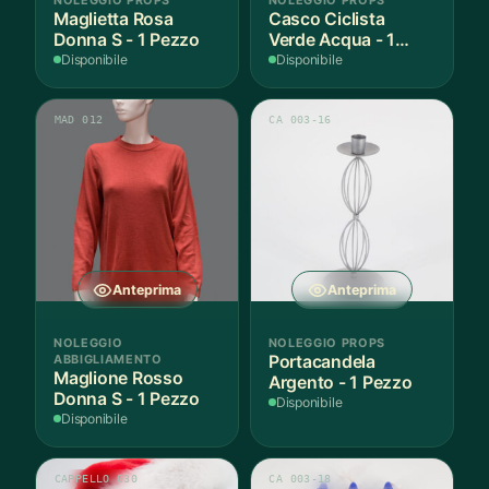
Maglietta Rosa
Casco Ciclista
Donna S - 1 Pezzo
Verde Acqua - 1
Pezzo
Disponibile
Disponibile
MAD 012
CA 003-16
Anteprima
Anteprima
NOLEGGIO
NOLEGGIO PROPS
ABBIGLIAMENTO
Portacandela
Maglione Rosso
Argento - 1 Pezzo
Donna S - 1 Pezzo
Disponibile
Disponibile
CAPPELLO 030
CA 003-18