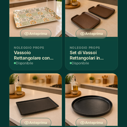
Anteprima
Anteprima
NOLEGGIO PROPS
NOLEGGIO PROPS
Vassoio
Set di Vassoi
Rettangolare con
Rettangolari in
Fantasia
Finitura Legno
Disponibile
Disponibile
Mediterranea
Scuro
Anteprima
Anteprima