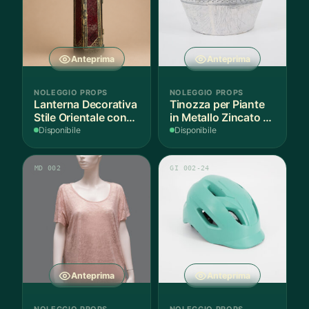
Anteprima
Anteprima
NOLEGGIO PROPS
NOLEGGIO PROPS
Lanterna Decorativa
Tinozza per Piante
Stile Orientale con
in Metallo Zincato -
Vetri Rossi
1 Pezzo
Disponibile
Disponibile
MD 002
GI 002-24
Anteprima
Anteprima
NOLEGGIO PROPS
NOLEGGIO PROPS