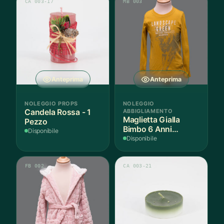
CA 003-17
MB 003
Anteprima
Anteprima
NOLEGGIO PROPS
NOLEGGIO
Candela Rossa - 1
ABBIGLIAMENTO
Maglietta Gialla
Pezzo
Bimbo 6 Anni
Disponibile
Cotone - 1 Pezzo
Disponibile
FB 002
CA 003-21