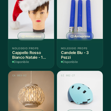
Anteprima
Anteprima
NOLEGGIO PROPS
NOLEGGIO PROPS
Cappello Rosso
Candele Blu - 3
Bianco Natale - 1
Pezzi
Pezzo
Disponibile
Disponibile
CA 003-02
GI 002-27