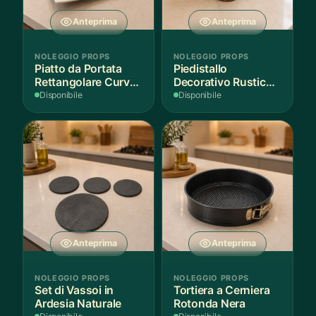
Anteprima
Anteprima
NOLEGGIO PROPS
NOLEGGIO PROPS
Piatto da Portata
Piedistallo
Rettangolare Curvo
Decorativo Rustico
Bianco
in Legno
Disponibile
Disponibile
Anteprima
Anteprima
NOLEGGIO PROPS
NOLEGGIO PROPS
Set di Vassoi in
Tortiera a Cerniera
Ardesia Naturale
Rotonda Nera