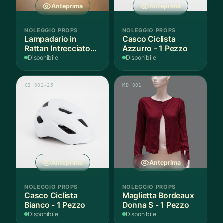
Anteprima
Anteprima
NOLEGGIO PROPS
NOLEGGIO PROPS
Lampadario in
Casco Ciclista
Rattan Intrecciato
Azzurro - 1 Pezzo
Bianco
Disponibile
Disponibile
GI 002-25
MD 001
Anteprima
Anteprima
NOLEGGIO PROPS
NOLEGGIO PROPS
Casco Ciclista
Maglietta Bordeaux
Bianco - 1 Pezzo
Donna S - 1 Pezzo
Disponibile
Disponibile