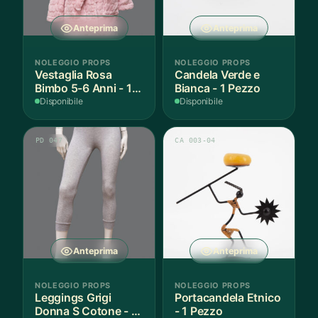
Anteprima
Anteprima
NOLEGGIO PROPS
NOLEGGIO PROPS
Vestaglia Rosa
Candela Verde e
Bimbo 5-6 Anni - 1
Bianca - 1 Pezzo
Pezzo
Disponibile
Disponibile
PD 047
CA 003-04
Anteprima
Anteprima
NOLEGGIO PROPS
NOLEGGIO PROPS
Leggings Grigi
Portacandela Etnico
Donna S Cotone - 1
- 1 Pezzo