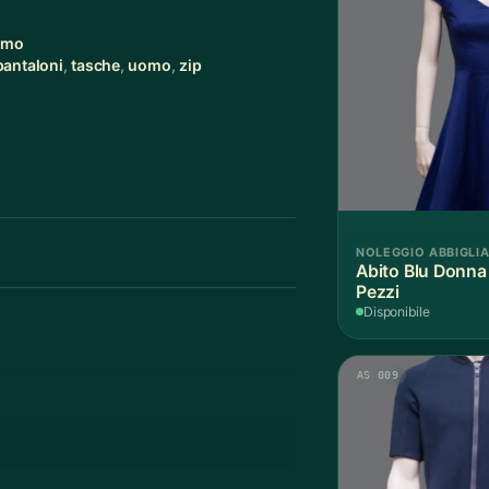
omo
pantaloni
,
tasche
,
uomo
,
zip
NOLEGGIO ABBIGLI
Abito Blu Donna
Pezzi
Disponibile
AS 009