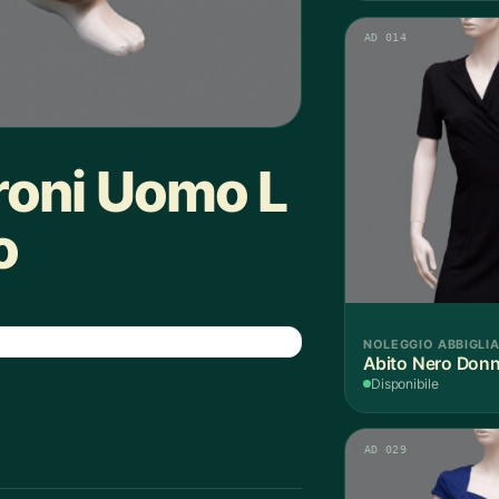
AD 014
roni Uomo L
o
NOLEGGIO ABBIGLI
Abito Nero Donn
Disponibile
AD 029