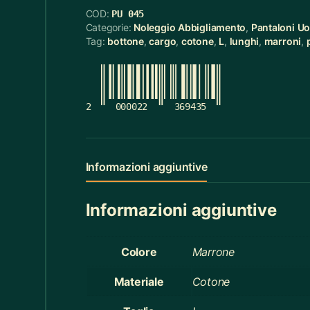
COD:
PU 045
Cerchietti
5
Categorie:
Noleggio Abbigliamento
,
Pantaloni U
Tag:
bottone
,
cargo
,
cotone
,
L
,
lunghi
,
marroni
,
Cerchietti Halloween
3
Ceste
55
Cinture
12
2
000022
369435
Ciotola Grande
6
Ciotola Piccola
21
Informazioni aggiuntive
Collana
3
Informazioni aggiuntive
Contenitori Bagno
8
Coperte
12
Colore
Marrone
Copridivano
2
Materiale
Cotone
Cravatte
4