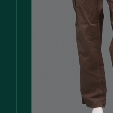
Accessori
147
Adattatore MDP
1
Arredamento
1.117
Asciugamani
37
Bacinelle
3
Bagno
148
Barattoli
29
Batterie
5
Bicchieri
35
Bollitori
2
Bottiglie di Vetro
5