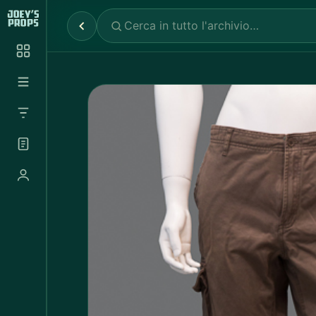
Reparti
✕
Noleggio Props
2.030
Noleggio Luci e Camere
72
Noleggio Abbigliamento
697
Tutte le categorie
Abbigliamento Sportivo
20
Abito Donna
37
Abito Uomo
4
Accappatoio
3