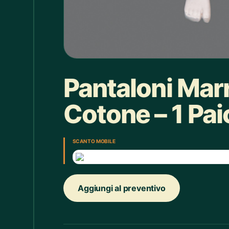
Box doccia
1
Bracciale
4
Bretelle
4
Calice
7
Pantaloni Mar
Camicie Bimbi
3
Cotone – 1 Pai
Camicie Donna
29
Camicie Uomo
35
SCAN TO MOBILE
Candelabro
7
Candele
33
Aggiungi al preventivo
Cappello
43
Caraffe
2