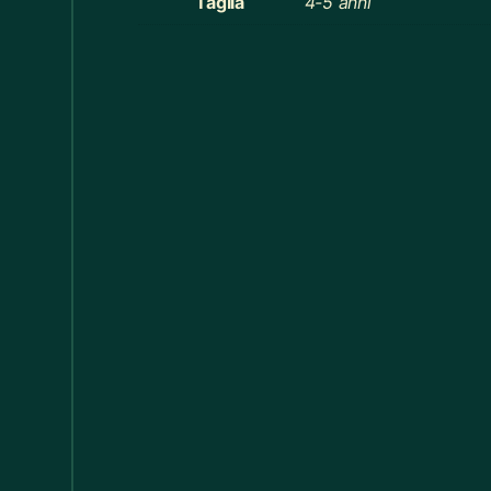
Taglia
4-5 anni
Cucina
368
Cucina
60
Decorazioni Alberi
19
Decorazioni Halloween
14
Distribuzione Elettrica
11
Divani
17
Elastici
1
Elettricismi / Macchinismi e Accessori
20
Federe Cuscino
55
Felpe Bimbi
13