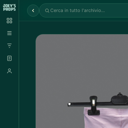
Reparti
✕
Noleggio Props
2.030
Noleggio Luci e Camere
72
Noleggio Abbigliamento
697
Tutte le categorie
Abbigliamento Sportivo
20
Abito Donna
37
Abito Uomo
4
Accappatoio
3