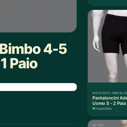
AS 003
a Bimbo 4-5
1 Paio
NOLEGGIO ABBIGLI
Pantaloncini Ade
Uomo S - 2 Paia
Disponibile
AD 029