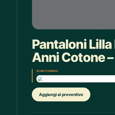
Box doccia
1
Bracciale
4
Bretelle
4
Calice
7
Pantaloni Lill
Camicie Bimbi
3
Anni Cotone – 
Camicie Donna
29
Camicie Uomo
35
SCAN TO MOBILE
Candelabro
7
Candele
33
Aggiungi al preventivo
Cappello
43
Caraffe
2