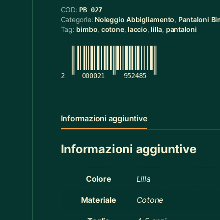
COD:
PB 027
Cerchietti
5
Categorie:
Noleggio Abbigliamento
,
Pantaloni B
Tag:
bimbo
,
cotone
,
laccio
,
lilla
,
pantaloni
Cerchietti Halloween
3
Ceste
55
Cinture
12
2
000021
952485
Ciotola Grande
6
Ciotola Piccola
21
Informazioni aggiuntive
Collana
3
Informazioni aggiuntive
Contenitori Bagno
8
Coperte
12
Colore
Lilla
Copridivano
2
Materiale
Cotone
Cravatte
4