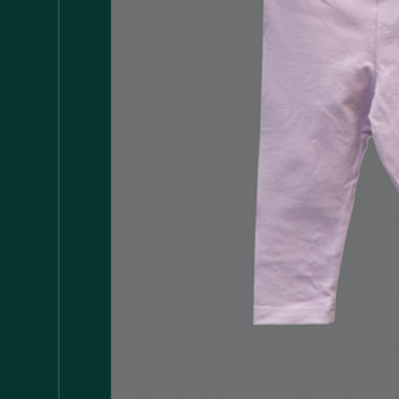
Accessori
147
Adattatore MDP
1
Arredamento
1.117
Asciugamani
37
Bacinelle
3
Bagno
148
Barattoli
29
Batterie
5
Bicchieri
35
Bollitori
2
Bottiglie di Vetro
5