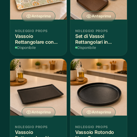
Anteprima
Anteprima
NOLEGGIO PROPS
NOLEGGIO PROPS
Vassoio
Set di Vassoi
Rettangolare con
Rettangolari in
Fantasia
Finitura Legno
Disponibile
Disponibile
Mediterranea
Scuro
Anteprima
Anteprima
NOLEGGIO PROPS
NOLEGGIO PROPS
Vassoio
Vassoio Rotondo