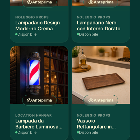
Anteprima
Anteprima
pagina
del
NOLEGGIO PROPS
NOLEGGIO PROPS
prodotto
Lampadario Design
Lampadario Nero
Moderno Crema
con Interno Dorato
Disponibile
Disponibile
Anteprima
Anteprima
LOCATION HANGAR
NOLEGGIO PROPS
Lampada da
Vassoio
Barbiere Luminosa
Rettangolare in
Rotante
Legno Scuro
Disponibile
Disponibile