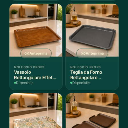
Anteprima
Anteprima
NOLEGGIO PROPS
NOLEGGIO PROPS
Vassoio
Teglia da Forno
Rettangolare Effetto
Rettangolare
Legno
Antiaderente
Disponibile
Disponibile