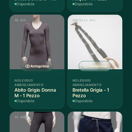
Paio
Disponibile
Disponibile
AD 025
BRETELLA 003
Anteprima
Anteprima
NOLEGGIO
NOLEGGIO
ABBIGLIAMENTO
ABBIGLIAMENTO
Abito Grigio Donna
Bretella Grigia - 1
M - 1 Pezzo
Pezzo
Disponibile
Disponibile
AS 006
AS 008