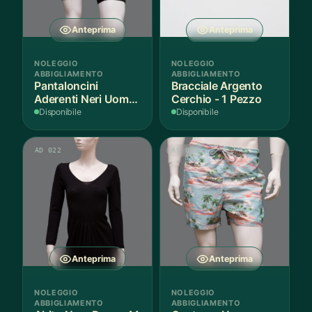
Anteprima
Anteprima
NOLEGGIO
NOLEGGIO
ABBIGLIAMENTO
ABBIGLIAMENTO
Pantaloncini
Bracciale Argento
Aderenti Neri Uomo
Cerchio - 1 Pezzo
S - 2 Paia
Disponibile
Disponibile
AD 022
AS 011
Anteprima
Anteprima
NOLEGGIO
NOLEGGIO
ABBIGLIAMENTO
ABBIGLIAMENTO