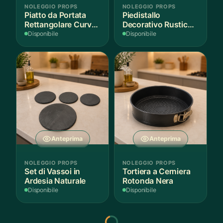
NOLEGGIO PROPS
NOLEGGIO PROPS
Piatto da Portata
Piedistallo
Rettangolare Curvo
Decorativo Rustico
Bianco
in Legno
Disponibile
Disponibile
Anteprima
Anteprima
NOLEGGIO PROPS
NOLEGGIO PROPS
Set di Vassoi in
Tortiera a Cerniera
Ardesia Naturale
Rotonda Nera
Disponibile
Disponibile