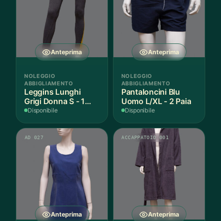
Anteprima
Anteprima
NOLEGGIO
NOLEGGIO
ABBIGLIAMENTO
ABBIGLIAMENTO
Leggins Lunghi
Pantaloncini Blu
Grigi Donna S - 1
Uomo L/XL - 2 Paia
Paio
Disponibile
Disponibile
AD 027
ACCAPPATOIO 001
Anteprima
Anteprima