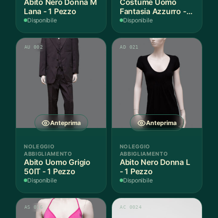
Abito Nero Donna M
Costume Uomo
Lana - 1 Pezzo
Fantasia Azzurro - 1
Pezzo
Disponibile
Disponibile
AU 002
AD 021
Anteprima
Anteprima
NOLEGGIO
NOLEGGIO
ABBIGLIAMENTO
ABBIGLIAMENTO
Abito Uomo Grigio
Abito Nero Donna L
50IT - 1 Pezzo
- 1 Pezzo
Disponibile
Disponibile
AS 016
AC 0024