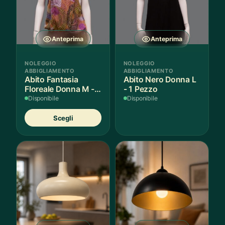
Anteprima
Anteprima
NOLEGGIO
NOLEGGIO
ABBIGLIAMENTO
ABBIGLIAMENTO
Abito Fantasia
Abito Nero Donna L
Floreale Donna M - 1
- 1 Pezzo
Pezzo
Disponibile
Disponibile
Questo
Scegli
prodotto
ha
più
varianti.
Le
opzioni
possono
essere
scelte
nella