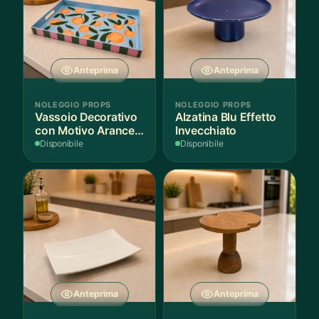
Anteprima
Anteprima
NOLEGGIO PROPS
NOLEGGIO PROPS
Vassoio Decorativo
Alzatina Blu Effetto
con Motivo Arance e
Invecchiato
Foglie
Disponibile
Disponibile
Anteprima
Anteprima