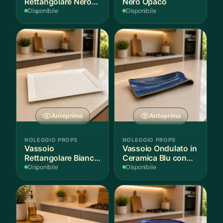
Rettangolare Nero
Nero Opaco
Opaco
Disponibile
Disponibile
Anteprima
Anteprima
NOLEGGIO PROPS
NOLEGGIO PROPS
Vassoio
Vassoio Ondulato in
Rettangolare Bianco
Ceramica Blu con
per Scenografie
Bordo Dorato
Disponibile
Disponibile