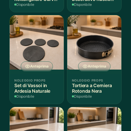
Bianco
in Legno
Disponibile
Disponibile
Anteprima
Anteprima
NOLEGGIO PROPS
NOLEGGIO PROPS
Set di Vassoi in
Tortiera a Cerniera
Ardesia Naturale
Rotonda Nera
Disponibile
Disponibile