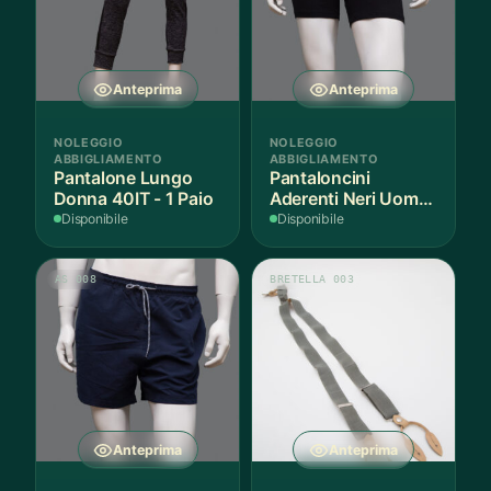
Anteprima
Anteprima
NOLEGGIO
NOLEGGIO
ABBIGLIAMENTO
ABBIGLIAMENTO
Pantalone Lungo
Pantaloncini
Donna 40IT - 1 Paio
Aderenti Neri Uomo
S - 2 Paia
Disponibile
Disponibile
AS 008
BRETELLA 003
Anteprima
Anteprima