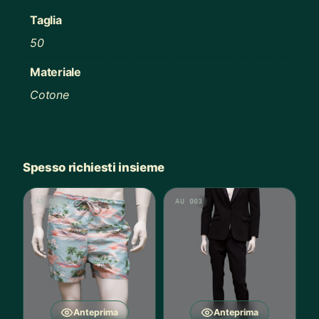
Taglia
50
Materiale
Cotone
Spesso richiesti insieme
AS 011
AU 003
Anteprima
Anteprima