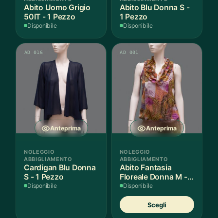
Abito Uomo Grigio
Abito Blu Donna S -
50IT - 1 Pezzo
1 Pezzo
Disponibile
Disponibile
AD 016
AD 001
Anteprima
Anteprima
NOLEGGIO
NOLEGGIO
ABBIGLIAMENTO
ABBIGLIAMENTO
Cardigan Blu Donna
Abito Fantasia
S - 1 Pezzo
Floreale Donna M - 1
Pezzo
Disponibile
Disponibile
Quest
Scegli
prodot
ha