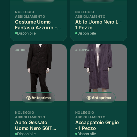
NOLEGGIO
NOLEGGIO
ABBIGLIAMENTO
ABBIGLIAMENTO
Costume Uomo
Abito Uomo Nero L -
Fantasia Azzurro - 1
1 Pezzo
Pezzo
Disponibile
Disponibile
AU 001
ACCAPPATOIO 001
Anteprima
Anteprima
NOLEGGIO
NOLEGGIO
ABBIGLIAMENTO
ABBIGLIAMENTO
Abito Gessato
Accappatoio Grigio
Uomo Nero 56IT
- 1 Pezzo
Lana - 1 Pezzo
Disponibile
Disponibile