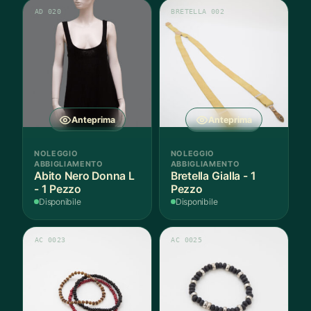
AD 020
BRETELLA 002
Anteprima
Anteprima
NOLEGGIO
NOLEGGIO
ABBIGLIAMENTO
ABBIGLIAMENTO
Abito Nero Donna L
Bretella Gialla - 1
- 1 Pezzo
Pezzo
Disponibile
Disponibile
AC 0023
AC 0025