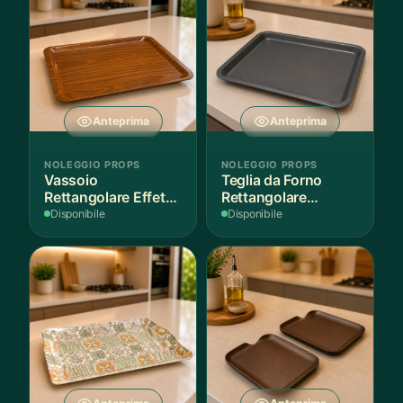
Anteprima
Anteprima
NOLEGGIO PROPS
NOLEGGIO PROPS
Vassoio
Teglia da Forno
Rettangolare Effetto
Rettangolare
Legno
Antiaderente
Disponibile
Disponibile