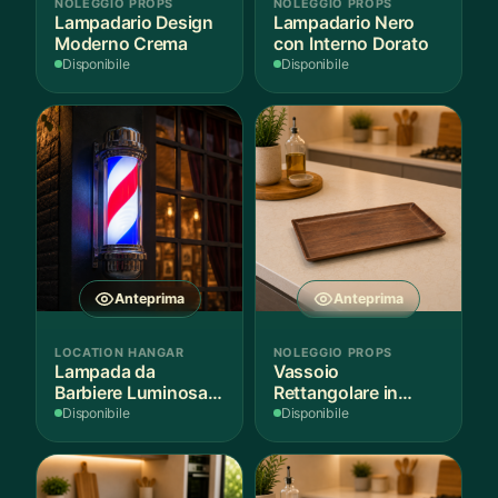
NOLEGGIO PROPS
NOLEGGIO PROPS
Lampadario Design
Lampadario Nero
Moderno Crema
con Interno Dorato
Disponibile
Disponibile
Anteprima
Anteprima
LOCATION HANGAR
NOLEGGIO PROPS
Lampada da
Vassoio
Barbiere Luminosa
Rettangolare in
Rotante
Legno Scuro
Disponibile
Disponibile