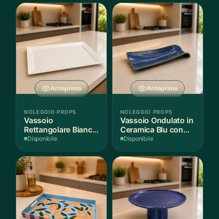
Anteprima
Anteprima
NOLEGGIO PROPS
NOLEGGIO PROPS
Vassoio
Vassoio Ondulato in
Rettangolare Bianco
Ceramica Blu con
per Scenografie
Bordo Dorato
Disponibile
Disponibile