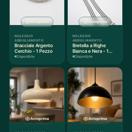
Anteprima
Anteprima
NOLEGGIO
NOLEGGIO
ABBIGLIAMENTO
ABBIGLIAMENTO
Bracciale Argento
Bretella a Righe
Cerchio - 1 Pezzo
Bianca e Nera - 1
Pezzo
Disponibile
Disponibile
Anteprima
Anteprima