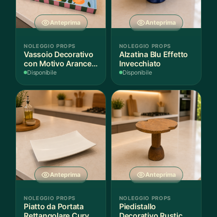
Anteprima
Anteprima
NOLEGGIO PROPS
NOLEGGIO PROPS
Vassoio Decorativo
Alzatina Blu Effetto
con Motivo Arance e
Invecchiato
Foglie
Disponibile
Disponibile
Anteprima
Anteprima
NOLEGGIO PROPS
NOLEGGIO PROPS
Piatto da Portata
Piedistallo
Rettangolare Curvo
Decorativo Rustico