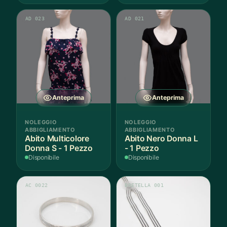
più
AD 023
AD 021
variant
Le
opzion
posso
essere
scelte
nella
Anteprima
Anteprima
pagina
del
NOLEGGIO
NOLEGGIO
prodot
ABBIGLIAMENTO
ABBIGLIAMENTO
Abito Multicolore
Abito Nero Donna L
Donna S - 1 Pezzo
- 1 Pezzo
Disponibile
Disponibile
AC 0022
BRETELLA 001