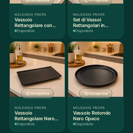
Anteprima
Anteprima
NOLEGGIO PROPS
NOLEGGIO PROPS
Vassoio
Set di Vassoi
Rettangolare con
Rettangolari in
Fantasia
Finitura Legno
Disponibile
Disponibile
Mediterranea
Scuro
Anteprima
Anteprima
NOLEGGIO PROPS
NOLEGGIO PROPS
Vassoio
Vassoio Rotondo
Rettangolare Nero
Nero Opaco
Opaco
Disponibile
Disponibile