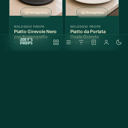
Anteprima
Anteprima
NOLEGGIO PROPS
NOLEGGIO PROPS
Piatto Girevole Nero
Piatto da Portata
per Scenografie
Ovale Grande
Disponibile
Disponibile
Anteprima
Anteprima
NOLEGGIO PROPS
NOLEGGIO PROPS
Vassoio Rotondo
Teglia da Forno
Nero Antiscivolo
Rettangolare