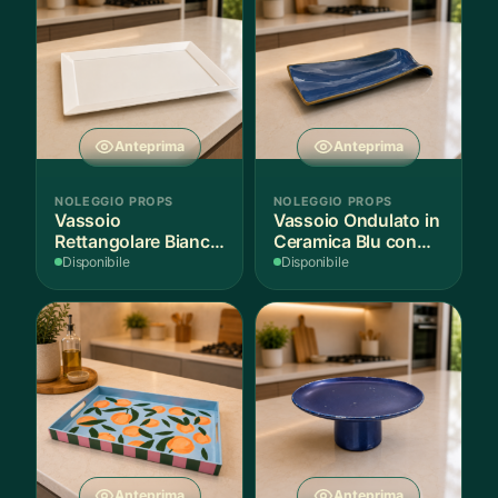
Anteprima
Anteprima
NOLEGGIO PROPS
NOLEGGIO PROPS
Vassoio
Vassoio Ondulato in
Rettangolare Bianco
Ceramica Blu con
per Scenografie
Bordo Dorato
Disponibile
Disponibile
Anteprima
Anteprima