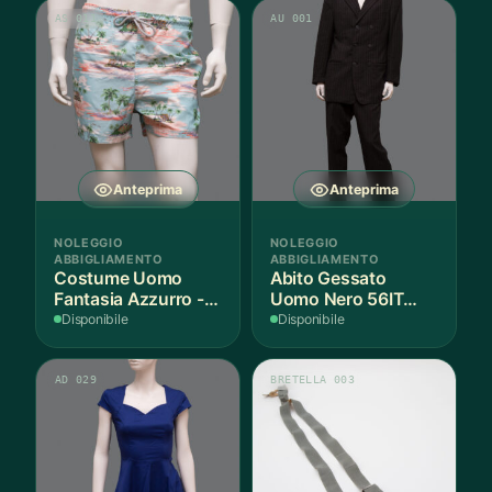
AS 011
AU 001
Anteprima
Anteprima
NOLEGGIO
NOLEGGIO
ABBIGLIAMENTO
ABBIGLIAMENTO
Costume Uomo
Abito Gessato
Fantasia Azzurro - 1
Uomo Nero 56IT
Pezzo
Lana - 1 Pezzo
Disponibile
Disponibile
AD 029
BRETELLA 003