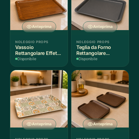
Anteprima
Anteprima
NOLEGGIO PROPS
NOLEGGIO PROPS
Vassoio
Teglia da Forno
Rettangolare Effetto
Rettangolare
Legno
Antiaderente
Disponibile
Disponibile
Anteprima
Anteprima