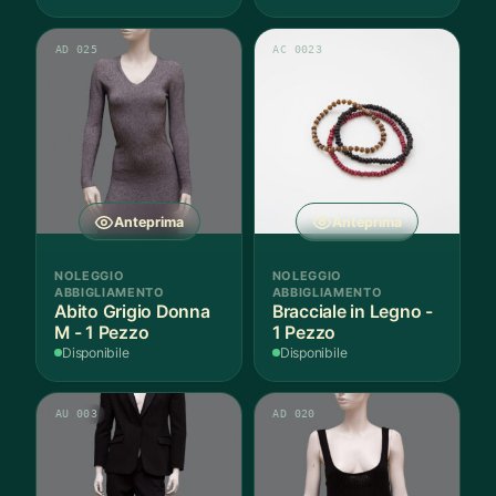
AD 025
AC 0023
Anteprima
Anteprima
NOLEGGIO
NOLEGGIO
ABBIGLIAMENTO
ABBIGLIAMENTO
Abito Grigio Donna
Bracciale in Legno -
M - 1 Pezzo
1 Pezzo
Disponibile
Disponibile
AU 003
AD 020