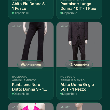
Abito Blu Donna S -
Pantalone Lungo
1 Pezzo
Donna 40IT - 1 Paio
Disponibile
Disponibile
AS 007
AU 002
Anteprima
Anteprima
NOLEGGIO
NOLEGGIO
ABBIGLIAMENTO
ABBIGLIAMENTO
Pantalone Nero
Abito Uomo Grigio
Dritto Donna S - 1
50IT - 1 Pezzo
Paio
Disponibile
Disponibile
AS 015
AD 022