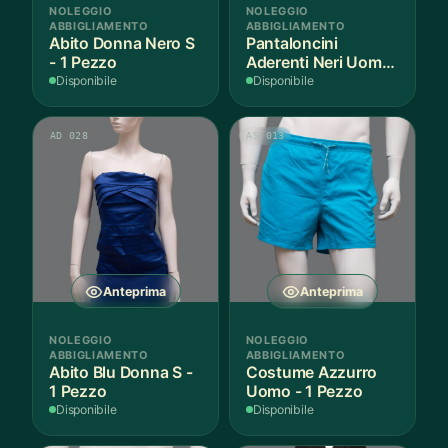
NOLEGGIO
NOLEGGIO
ABBIGLIAMENTO
ABBIGLIAMENTO
Abito Donna Nero S
Pantaloncini
- 1 Pezzo
Aderenti Neri Uomo
S - 2 Paia
Disponibile
Disponibile
AD 028
AS 013
Anteprima
Anteprima
NOLEGGIO
NOLEGGIO
ABBIGLIAMENTO
ABBIGLIAMENTO
Abito Blu Donna S -
Costume Azzurro
1 Pezzo
Uomo - 1 Pezzo
Disponibile
Disponibile