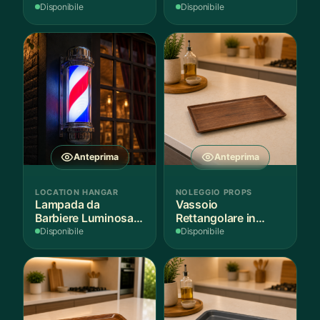
Disponibile
Disponibile
Anteprima
Anteprima
LOCATION HANGAR
NOLEGGIO PROPS
Lampada da
Vassoio
Barbiere Luminosa
Rettangolare in
Rotante
Legno Scuro
Disponibile
Disponibile