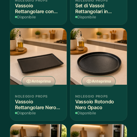
NOLEGGIO PROPS
NOLEGGIO PROPS
Vassoio
Set di Vassoi
Rettangolare con
Rettangolari in
Fantasia
Finitura Legno
Disponibile
Disponibile
Mediterranea
Scuro
Anteprima
Anteprima
NOLEGGIO PROPS
NOLEGGIO PROPS
Vassoio
Vassoio Rotondo
Rettangolare Nero
Nero Opaco
Opaco
Disponibile
Disponibile