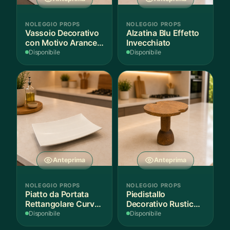
NOLEGGIO PROPS
NOLEGGIO PROPS
Vassoio Decorativo
Alzatina Blu Effetto
con Motivo Arance e
Invecchiato
Foglie
Disponibile
Disponibile
Anteprima
Anteprima
NOLEGGIO PROPS
NOLEGGIO PROPS
Piatto da Portata
Piedistallo
Rettangolare Curvo
Decorativo Rustico
Bianco
in Legno
Disponibile
Disponibile