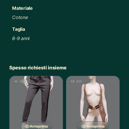
Materiale
Cotone
Taglia
8-9 anni
Spesso richiesti insieme
AS 010
AD 015
Anteprima
Anteprima