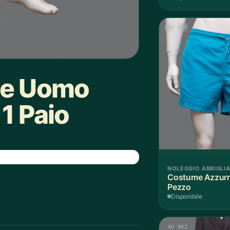
AS 013
ge Uomo
1 Paio
NOLEGGIO ABBIGLI
Costume Azzurr
Pezzo
Disponibile
AU 002