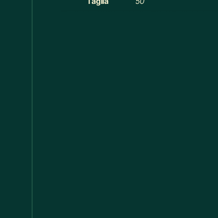
Taglia
50
Cucina
368
Cucina
60
Decorazioni Alberi
19
Decorazioni Halloween
14
Distribuzione Elettrica
11
Divani
17
Elastici
1
Elettricismi / Macchinismi e Accessori
20
Federe Cuscino
55
Felpe Bimbi
13