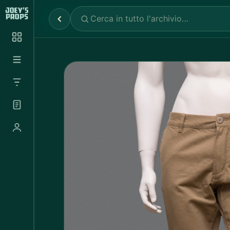
Reparti
✕
Noleggio Props
2.030
Noleggio Luci e Camere
72
Noleggio Abbigliamento
697
Tutte le categorie
Abbigliamento Sportivo
20
Abito Donna
37
Abito Uomo
4
Accappatoio
3