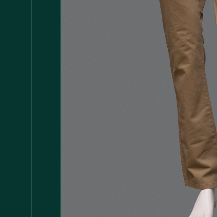
Accessori
147
Adattatore MDP
1
Arredamento
1.117
Asciugamani
37
Bacinelle
3
Bagno
148
Barattoli
29
Batterie
5
Bicchieri
35
Bollitori
2
Bottiglie di Vetro
5