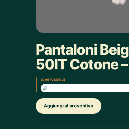
Box doccia
1
Bracciale
4
Bretelle
4
Calice
7
Pantaloni Bei
Camicie Bimbi
3
50IT Cotone – 
Camicie Donna
29
Camicie Uomo
35
SCAN TO MOBILE
Candelabro
7
Candele
33
Aggiungi al preventivo
Cappello
43
Caraffe
2