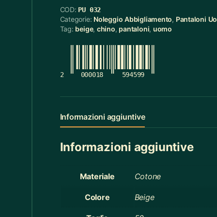
COD:
PU 032
Cerchietti
5
Categorie:
Noleggio Abbigliamento
,
Pantaloni U
Tag:
beige
,
chino
,
pantaloni
,
uomo
Cerchietti Halloween
3
Ceste
55
Cinture
12
2
000018
594599
Ciotola Grande
6
Ciotola Piccola
21
Informazioni aggiuntive
Collana
3
Informazioni aggiuntive
Contenitori Bagno
8
Coperte
12
Materiale
Cotone
Copridivano
2
Colore
Beige
Cravatte
4